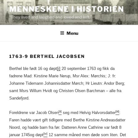
Skip
MENNESKENE I HISTORIEN
to
“They lived and laughed and loved and left.”
content
Menu
1763-9 BERTHEL JACOBSEN
Berthel ble født 16 og døpt
[i]
20 september 1763 og fikk da
fadrene Mad: Kirstine Marie Nerup, Msr Alex: Mørchis; J: fr:
Johanne Tidemann Johannisdatter Mørch; Hr Lieutn: Andor Berg;
samt Msrs Willum Hvidt og Christen Olsen Barchman – alle fra
Sandefjord.
[ii]
[iii]
Foreldrene var Jacob Olsen
seg med Helvig Halvorsdatter
:
Faren hadde vært gift tidligere med Berthe Kirstine Andreasdatter
Noord, og hadde barn fra før. Datteren Anne Cathrine var født 8
[iv]
januar 1745og døpt
12 samme måned men døde som liten. Det