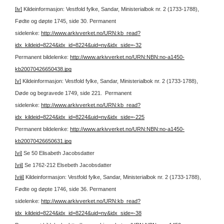
[iv]
Kildeinformasjon: Vestfold fylke, Sandar, Ministerialbok nr. 2 (1733-1788),
Fødte og døpte 1745, side 30.
Permanent
sidelenke:
http://www.arkivverket.no/URN:kb_read?
idx_kildeid=8224&idx_id=8224&uid=ny&idx_side=-32
Permanent bildelenke:
http://www.arkivverket.no/URN:NBN:no-a1450-
kb20070426650438.jpg
[v]
Kildeinformasjon: Vestfold fylke, Sandar, Ministerialbok nr. 2 (1733-1788),
Døde og begravede 1749, side 221.
Permanent
sidelenke:
http://www.arkivverket.no/URN:kb_read?
idx_kildeid=8224&idx_id=8224&uid=ny&idx_side=-225
Permanent bildelenke:
http://www.arkivverket.no/URN:NBN:no-a1450-
kb20070426650631.jpg
[vi]
Se 50 Elisabeth Jacobsdatter
[vii]
Se 1762-212 Elsebeth Jacobsdatter
[viii]
Kildeinformasjon: Vestfold fylke, Sandar, Ministerialbok nr. 2 (1733-1788),
Fødte og døpte 1746, side 36.
Permanent
sidelenke:
http://www.arkivverket.no/URN:kb_read?
idx_kildeid=8224&idx_id=8224&uid=ny&idx_side=-38