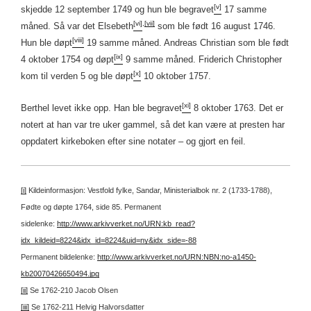
[v]
skjedde 12 september 1749 og hun ble begravet
17 samme
[vi]
,
[vii]
måned. Så var det Elsebeth
som ble født 16 august 1746.
[viii]
Hun ble døpt
19 samme måned. Andreas Christian som ble født
[ix]
4 oktober 1754 og døpt
9 samme måned. Friderich Christopher
[x]
kom til verden 5 og ble døpt
10 oktober 1757.
[xi]
Berthel levet ikke opp. Han ble begravet
8 oktober 1763. Det er
notert at han var tre uker gammel, så det kan være at presten har
oppdatert kirkeboken efter sine notater – og gjort en feil.
[i]
Kildeinformasjon: Vestfold fylke, Sandar, Ministerialbok nr. 2 (1733-1788),
Fødte og døpte 1764, side 85.
Permanent
sidelenke:
http://www.arkivverket.no/URN:kb_read?
idx_kildeid=8224&idx_id=8224&uid=ny&idx_side=-88
Permanent bildelenke:
http://www.arkivverket.no/URN:NBN:no-a1450-
kb20070426650494.jpg
[ii]
Se 1762-210 Jacob Olsen
[iii]
Se 1762-211 Helvig Halvorsdatter