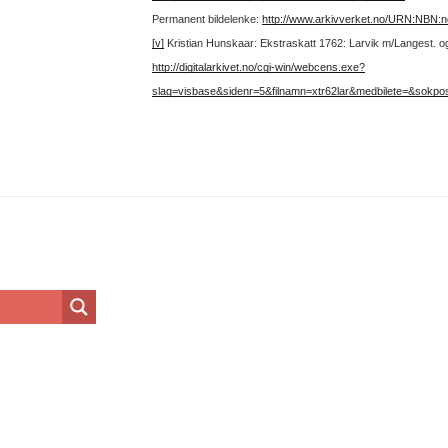
Permanent bildelenke:
http://www.arkivverket.no/URN:NBN:
[v]
Kristian Hunskaar: Ekstraskatt 1762: Larvik m/Langest. og S
http://digitalarkivet.no/cgi-win/webcens.exe?
slag=visbase&sidenr=5&filnamn=xtr62lar&medbilete=&sokpo