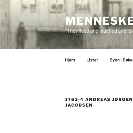
Skip
to
MENNESKEN
content
“They lived and laughed and lov
Hjem
Lister
Byen i Bøke
1763-4 ANDREAS JØRGE
JACOBSEN