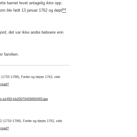
tte barnet levet antagelig ikke opp.
[iv]
om ble født 13 januar 1762 og døpt
jord, det var ikke andre beboere enn
r familien.
 2 (1733-1788), Fødte og døpte 1763, side
_read?
no-a1450-kb20070426650493.jpg
r. 2 (1733-1788), Fødte og døpte 1762, side
_read?