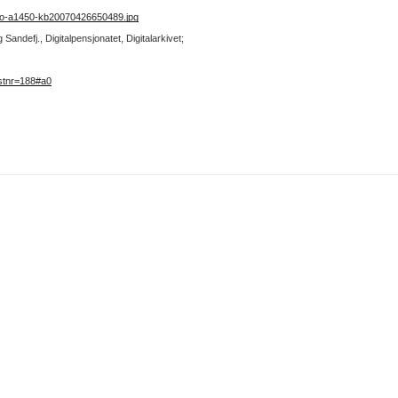
no-a1450-kb20070426650489.jpg
andefj., Digitalpensjonatet, Digitalarkivet;
stnr=188#a0