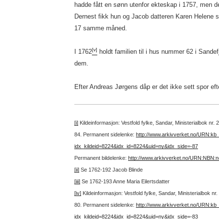
hadde fått en sønn utenfor ekteskap i 1757, men de
Dernest fikk hun og Jacob datteren Karen Helene s
17 samme måned.
[v]
I 1762
holdt familien til i hus nummer 62 i Sandef
dem.
Efter Andreas Jørgens dåp er det ikke sett spor efte
[i]
Kildeinformasjon: Vestfold fylke, Sandar, Ministerialbok nr.
84.
Permanent sidelenke:
http://www.arkivverket.no/URN:kb
idx_kildeid=8224&idx_id=8224&uid=ny&idx_side=-87
Permanent bildelenke:
http://www.arkivverket.no/URN:NBN:
[ii]
Se 1762-192 Jacob Blinde
[iii]
Se 1762-193 Anne Maria Eilertsdatter
[iv]
Kildeinformasjon: Vestfold fylke, Sandar, Ministerialbok n
80.
Permanent sidelenke:
http://www.arkivverket.no/URN:kb
idx_kildeid=8224&idx_id=8224&uid=ny&idx_side=-83