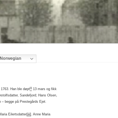
Norwegian
[i]
 1763. Han ble døpt
13 mars og fikk
stolfsdatter, Sandefjord; Hans Olsen,
n – begge på Prestegårds Ejet.
ria Eilertsdatter
[iii]
. Anne Maria