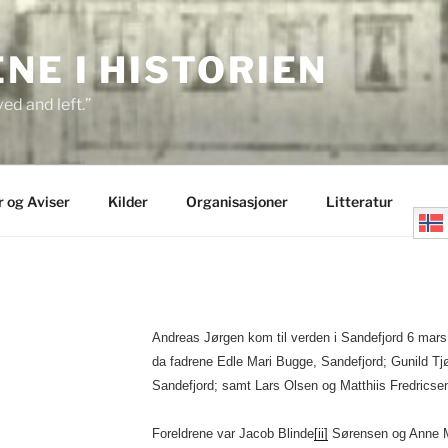
E I HISTORIEN
ed and left.”
r og Aviser
Kilder
Organisasjoner
Litteratur
N
Andreas Jørgen kom til verden i Sandefjord 6 mars
da fadrene Edle Mari Bugge, Sandefjord; Gunild Tjø
Sandefjord; samt Lars Olsen og Matthiis Fredricse
Foreldrene var Jacob Blinde
[ii]
Sørensen og Anne Ma