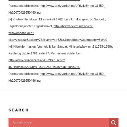
Permanent bildelenke:
http://www.arkivverket.no/URN:NBN:no-a1450-
kb20070426650480.jpg
[v]
Kristian Hunskaar: Ekstraskatt 1762: Larvik m/Langest. og Sandefj.,
Digitalpensjonatet, Digitalarkivet,
http://digitalarkivet.uib.no/cgi-
win/webcens.exe?
slag=visbase&sidenr=7&filnamn=xtr62lar&medbilete=&sokpostnr=51#a0
[vi]
Kildeinformasjon: Vestfold fylke, Sandar, Ministerialbok nr. 2 (1733-1788),
Fødte og døpte 1761, side 77.
Permanent sidelenke:
http://www.arkivverket.no/URN:kb_read?
idx_kildeid=8224&idx_id=8224&uid=ny&idx_side=-80
Permanent bildelenke:
http://www.arkivverket.no/URN:NBN:no-a1450-
kb20070426650486.jpg
SEARCH