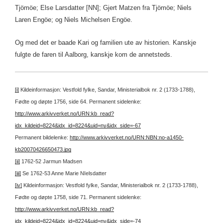
Tjömöe; Else Larsdatter [NN]; Gjert Matzen fra Tjömöe; Niels
Laren Engöe; og Niels Michelsen Engöe.
Og med det er baade Kari og familien ute av historien. Kanskje
fulgte de faren til Aalborg, kanskje kom de annetsteds.
[i]
Kildeinformasjon: Vestfold fylke, Sandar, Ministerialbok nr. 2 (1733-1788),
Fødte og døpte 1756, side 64.
Permanent sidelenke:
http://www.arkivverket.no/URN:kb_read?
idx_kildeid=8224&idx_id=8224&uid=ny&idx_side=-67
Permanent bildelenke:
http://www.arkivverket.no/URN:NBN:no-a1450-
kb20070426650473.jpg
[ii]
1762-52 Jarmun Madsen
[iii]
Se 1762-53 Anne Marie NIelsdatter
[iv]
Kildeinformasjon: Vestfold fylke, Sandar, Ministerialbok nr. 2 (1733-1788),
Fødte og døpte 1758, side 71.
Permanent sidelenke:
http://www.arkivverket.no/URN:kb_read?
idx_kildeid=8224&idx_id=8224&uid=ny&idx_side=-74