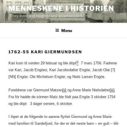
Skip
MENNESKENE I HISTORIEN
to
“They lived and laughed and loved and left.”
content
Menu
1762-55 KARI GIERMUNDSEN
[i]
Kari kom til verden 29 februar og ble döpt
7 mars 1756. Fadrene
var Kari, Jacob Engöes; Kari Jacobsdatter Engöe; Jacob Olai [?]
[NN] Engöe; Ole Michelsen Engöe; og Niels Larsen Engöe.
Foreldrene var Giermund Matzen
[ii]
og Anne Marie Nielsdatter
[iii]
.
Fra för hadde de sönnen Matz ble födt paa Engöe 3 oktober 1754
og ble döpt 3 dager senere, 6 oktober.
I löpet at de fölgende to aarene flyttet Giermund og Anne Marie
med familien til Sandefjord, for der er det neste barn – en gutt – blir