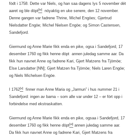
födt i 1758. Dette var Niels, og han saa dagens lys 5 november dét
[iv]
aaret og ble döpt
nöyaktig en uke senere, den 12 november.
Denne gangen var fadrene Thrine, Michel Engöes; Gjertrud
Nielsdatter Engöe; Michel Nielsen Engöe; og Simon Castensen,
Sandefjord.
Giermund og Anne Marie fikk enda en pike, ogsa i Sandefjord, 17
desember 1760 og fikk henne döpt annen juledag samme aar. Da
fikk hun navnet Anne og fadrene Kari, Gjert Matzens fra Tjömöe;
Else Larsdatter [NN]; Gjert Matzen fra Tjömöe; Niels Laren Engöe;
og Niels Michelsen Engöe.
[v]
I 1762
finner man Anne Maria og „Jarmun” i hus nummer 21 i
Sandefjord: ingen av barna – som alle var under 12 – er fört opp i
forbindelse med ekstraskatten.
Giermund og Anne Marie fikk enda en pike, ogsaa i Sandefjord, 17
[vi]
desember 1760 og fikk henne döpt
annen juledag samme aar.
Da fikk hun navnet Anne og fadrene Kari, Gjert Matzens fra