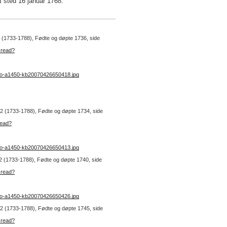
t sted 16 januar 1768.
 2 (1733-1788), Fødte og døpte 1736, side
_read?
no-a1450-kb20070426650418.jpg
r. 2 (1733-1788), Fødte og døpte 1734, side
read?
no-a1450-kb20070426650413.jpg
. 2 (1733-1788), Fødte og døpte 1740, side
_read?
no-a1450-kb20070426650426.jpg
r. 2 (1733-1788), Fødte og døpte 1745, side
_read?