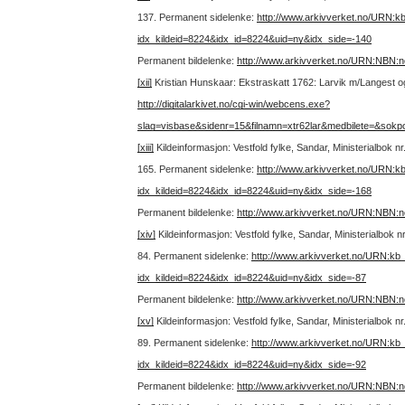
137.
Permanent sidelenke:
http://www.arkivverket.no/URN:k
idx_kildeid=8224&idx_id=8224&uid=ny&idx_side=-140
Permanent bildelenke:
http://www.arkivverket.no/URN:NBN:
[xii]
Kristian Hunskaar: Ekstraskatt 1762: Larvik m/Langest og S
http://digitalarkivet.no/cgi-win/webcens.exe?
slag=visbase&sidenr=15&filnamn=xtr62lar&medbilete=&sokp
[xiii]
Kildeinformasjon: Vestfold fylke, Sandar, Ministerialbok 
165.
Permanent sidelenke:
http://www.arkivverket.no/URN:k
idx_kildeid=8224&idx_id=8224&uid=ny&idx_side=-168
Permanent bildelenke:
http://www.arkivverket.no/URN:NBN:
[xiv]
Kildeinformasjon: Vestfold fylke, Sandar, Ministerialbok 
84.
Permanent sidelenke:
http://www.arkivverket.no/URN:kb
idx_kildeid=8224&idx_id=8224&uid=ny&idx_side=-87
Permanent bildelenke:
http://www.arkivverket.no/URN:NBN:
[xv]
Kildeinformasjon: Vestfold fylke, Sandar, Ministerialbok 
89.
Permanent sidelenke:
http://www.arkivverket.no/URN:kb
idx_kildeid=8224&idx_id=8224&uid=ny&idx_side=-92
Permanent bildelenke:
http://www.arkivverket.no/URN:NBN: