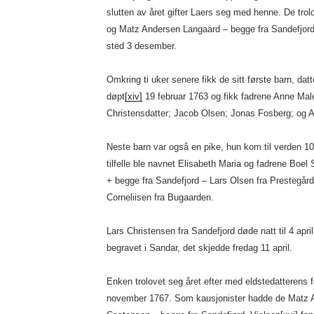
slutten av året gifter Laers seg med henne. De tro
og Matz Andersen Langaard – begge fra Sandefjord
sted 3 desember.
Omkring ti uker senere fikk de sitt første barn, dat
døpt
[xiv]
19 februar 1763 og fikk fadrene Anne Ma
Christensdatter; Jacob Olsen; Jonas Fosberg; og A
Neste barn var også en pike, hun kom til verden 10
tilfelle ble navnet Elisabeth Maria og fadrene Boel 
+ begge fra Sandefjord – Lars Olsen fra Prestegår
Corneliisen fra Bugaarden.
Lars Christensen fra Sandefjord døde natt til 4 apr
begravet i Sandar, det skjedde fredag 11 april.
Enken trolovet seg året efter med eldstedatterens
november 1767. Som kausjonister hadde de Matz 