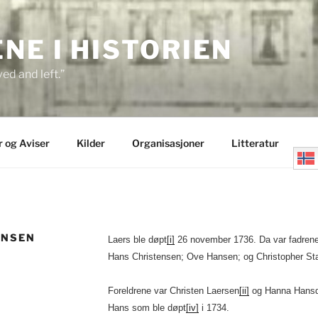
E I HISTORIEN
ed and left.”
r og Aviser
Kilder
Organisasjoner
Litteratur
ENSEN
Laers ble døpt
[i]
26 november 1736. Da var fadrene
Hans Christensen; Ove Hansen; og Christopher Sta
Foreldrene var Christen Laersen
[ii]
og Hanna Hansd
Hans som ble døpt
[iv]
i 1734.