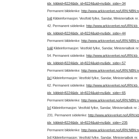
idx_kildeid=8224&idx_id=8224&uid=ny&idx_side=-34
Permanent bildelenke:
http://www.arkivverket.no/URN:NBN:
[vii]
Kildeinformasjon: Vestfold fylke, Sandar, Ministerialbok n
42.
Permanent sidelenke:
http://www.arkivverket.no/URN:kb
idx_kildeid=8224&idx_id=8224&uid=ny&idx_side=-44
Permanent bildelenke:
http://www.arkivverket.no/URN:NBN:
[viii]
Kildeinformasjon: Vestfold fylke, Sandar, Ministerialbok 
54.
Permanent sidelenke:
http://www.arkivverket.no/URN:kb
idx_kildeid=8224&idx_id=8224&uid=ny&idx_side=-57
Permanent bildelenke:
http://www.arkivverket.no/URN:NBN:
[ix]
Kildeinformasjon: Vestfold fylke, Sandar, Ministerialbok n
62.
Permanent sidelenke:
http://www.arkivverket.no/URN:kb
idx_kildeid=8224&idx_id=8224&uid=ny&idx_side=-65
Permanent bildelenke:
http://www.arkivverket.no/URN:NBN:
[x]
Kildeinformasjon: Vestfold fylke, Sandar, Ministerialbok n
231.
Permanent sidelenke:
http://www.arkivverket.no/URN:k
idx_kildeid=8224&idx_id=8224&uid=ny&idx_side=-235
Permanent bildelenke:
http://www.arkivverket.no/URN:NBN:
[xi]
Kildeinformasjon: Vestfold fylke, Sandar, Ministerialbok n