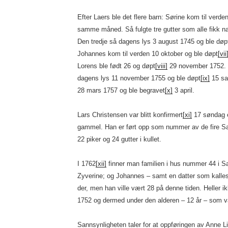
Efter Laers ble det flere barn: Sørine kom til verd
samme måned. Så fulgte tre gutter som alle fikk nav
Den tredje så dagens lys 3 august 1745 og ble døp
Johannes kom til verden 10 oktober og ble døpt
[vii
Lorens ble født 26 og døpt
[viii]
29 november 1752. Og
dagens lys 11 november 1755 og ble døpt
[ix]
15 sa
28 mars 1757 og ble begravet
[x]
3 april.
Lars Christensen var blitt konfirmert
[xi]
17 søndag ef
gammel. Han er ført opp som nummer av de fire Sa
22 piker og 24 gutter i kullet.
I 1762
[xii]
finner man familien i hus nummer 44 i Sa
Zyverine; og Johannes – samt en datter som kalle
der, men han ville vært 28 på denne tiden. Heller i
1752 og dermed under den alderen – 12 år – som var
Sannsynligheten taler for at oppføringen av Anne Li