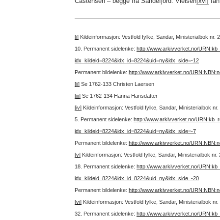
Castensen – begge fra Sandefjord. Vielsen
[xvi]
fan
[i]
Kildeinformasjon: Vestfold fylke, Sandar, Ministerialbok nr.
10.
Permanent sidelenke:
http://www.arkivverket.no/URN:kb
idx_kildeid=8224&idx_id=8224&uid=ny&idx_side=-12
Permanent bildelenke:
http://www.arkivverket.no/URN:NBN:
[ii]
Se 1762-133 Christen Laersen
[iii]
Se 1762-134 Hanna Hansdatter
[iv]
Kildeinformasjon: Vestfold fylke, Sandar, Ministerialbok n
5.
Permanent sidelenke:
http://www.arkivverket.no/URN:kb_
idx_kildeid=8224&idx_id=8224&uid=ny&idx_side=-7
Permanent bildelenke:
http://www.arkivverket.no/URN:NBN:
[v]
Kildeinformasjon: Vestfold fylke, Sandar, Ministerialbok nr
18.
Permanent sidelenke:
http://www.arkivverket.no/URN:kb
idx_kildeid=8224&idx_id=8224&uid=ny&idx_side=-20
Permanent bildelenke:
http://www.arkivverket.no/URN:NBN:
[vi]
Kildeinformasjon: Vestfold fylke, Sandar, Ministerialbok n
32.
Permanent sidelenke:
http://www.arkivverket.no/URN:kb