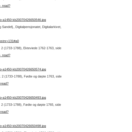
b_read?
no-a1450-kb20070426650546.jpg
andefj., Digitalpensjonatet, Digitalarkivet,
ostnr=131#a0
nr. 2 (1733-1788), Ekteviede 1762-1763, side
b_read?
no-a1450-kb20070426650574.jpg
nr. 2 (1733-1788), Fødte og døpte 1763, side
_read?
no-a1450-kb20070426650493.jpg
nr. 2 (1733-1788), Fødte og døpte 1765, side
_read?
no-a1450-kb20070426650498.jpg