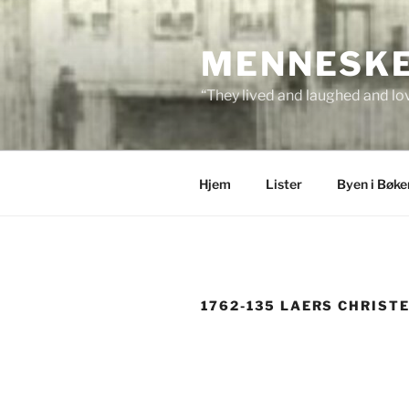
Skip
to
MENNESKEN
content
“They lived and laughed and lov
Hjem
Lister
Byen i Bøke
1762-135 LAERS CHRIST