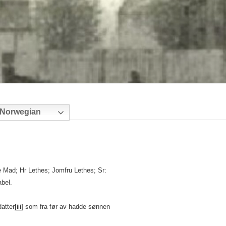
Norwegian
 Mad; Hr Lethes; Jomfru Lethes; Sr:
bel.
atter
[iii]
som fra før av hadde sønnen