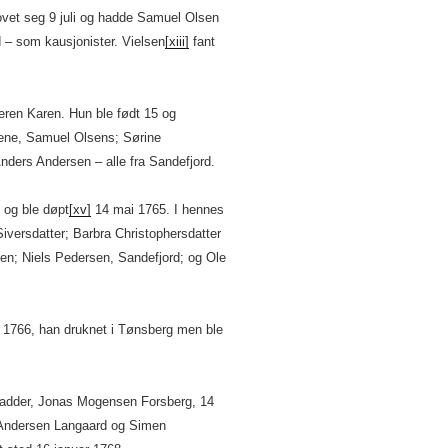
lovet seg 9 juli og hadde Samuel Olsen
 – som kausjonister. Vielsen
[xiii]
fant
teren Karen. Hun ble født 15 og
lene, Samuel Olsens; Sørine
nders Andersen – alle fra Sandefjord.
 og ble døpt
[xv]
14 mai 1765. I hennes
Siversdatter; Barbra Christophersdatter
den; Niels Pedersen, Sandefjord; og Ole
il 1766, han druknet i Tønsberg men ble
 fadder, Jonas Mogensen Forsberg, 14
Andersen Langaard og Simen