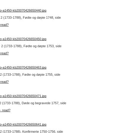
no-a1450-kb20070426650440.jpg
r. 2 (1733-1788), Fødte og døpte 1748, side
_read?
no-a1450-kb20070426650450.jpg
nr. 2 (1733-1788), Fødte og døpte 1753, side
_read?
no-a1450-kb20070426650463.jpg
r. 2 (1733-1788), Fødte og døpte 1755, side
_read?
no-a1450-kb20070426650471.jpg
r. 2 (1733-1788), Døde og begravede 1757, side
b_read?
no-a1450-kb20070426650641.jpg
r. 2 (1733-1788), Konfirmerte 1750-1756, side