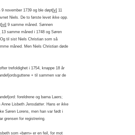
en 9 november 1739 og ble døpt
[v]
11
net Niels. De to første levet ikke opp.
t
[vi]
9 samme måned. Sønnen
]
13 samme måned i 1748 og Søren
 til sist Niels Christian som så
mme måned. Men Niels Christian døde
ter trefoldighet i 1754, knappe 18 år
ndefjordsguttene + til sammen var de
ndefjord: foreldrene og barna Laers;
s Anne Lisbeth
Jensdatter
. Hans er ikke
kke Søren Lorens, men han var født i
 grensen for registrering.
sbeth som «børn» er en feil, for mot