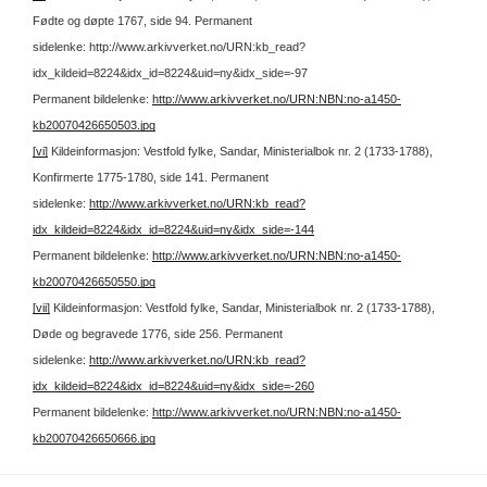
Fødte og døpte 1767, side 94.
Permanent
sidelenke: http://www.arkivverket.no/URN:kb_read?
idx_kildeid=8224&idx_id=8224&uid=ny&idx_side=-97
Permanent bildelenke:
http://www.arkivverket.no/URN:NBN:no-a1450-
kb20070426650503.jpg
[vi]
Kildeinformasjon: Vestfold fylke, Sandar, Ministerialbok nr. 2 (1733-1788),
Konfirmerte 1775-1780, side 141.
Permanent
sidelenke:
http://www.arkivverket.no/URN:kb_read?
idx_kildeid=8224&idx_id=8224&uid=ny&idx_side=-144
Permanent bildelenke:
http://www.arkivverket.no/URN:NBN:no-a1450-
kb20070426650550.jpg
[vii]
Kildeinformasjon: Vestfold fylke, Sandar, Ministerialbok nr. 2 (1733-1788),
Døde og begravede 1776, side 256.
Permanent
sidelenke:
http://www.arkivverket.no/URN:kb_read?
idx_kildeid=8224&idx_id=8224&uid=ny&idx_side=-260
Permanent bildelenke:
http://www.arkivverket.no/URN:NBN:no-a1450-
kb20070426650666.jpg