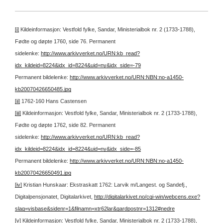
[i]
Kildeinformasjon: Vestfold fylke, Sandar, Ministerialbok nr. 2 (1733-1788),
Fødte og døpte 1760, side 76.
Permanent
sidelenke:
http://www.arkivverket.no/URN:kb_read?
idx_kildeid=8224&idx_id=8224&uid=ny&idx_side=-79
Permanent bildelenke:
http://www.arkivverket.no/URN:NBN:no-a1450-
kb20070426650485.jpg
[ii]
1762-160 Hans Castensen
[iii]
Kildeinformasjon: Vestfold fylke, Sandar, Ministerialbok nr. 2 (1733-1788),
Fødte og døpte 1762, side 82.
Permanent
sidelenke:
http://www.arkivverket.no/URN:kb_read?
idx_kildeid=8224&idx_id=8224&uid=ny&idx_side=-85
Permanent bildelenke:
http://www.arkivverket.no/URN:NBN:no-a1450-
kb20070426650491.jpg
[iv]
Kristian Hunskaar: Ekstraskatt 1762: Larvik m/Langest. og Sandefj.,
Digitalpensjonatet, Digitalarkivet,
http://digitalarkivet.no/cgi-win/webcens.exe?
slag=visbase&sidenr=1&filnamn=xtr62lar&gardpostnr=1312#nedre
[v]
Kildeinformasjon: Vestfold fylke, Sandar, Ministerialbok nr. 2 (1733-1788),