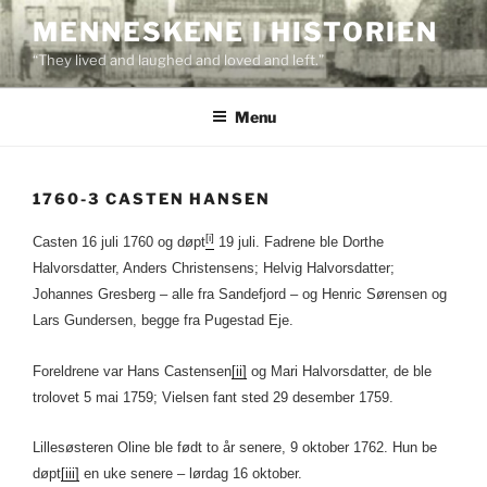
Skip
MENNESKENE I HISTORIEN
to
“They lived and laughed and loved and left.”
content
Menu
1760-3 CASTEN HANSEN
[i]
Casten 16 juli 1760 og døpt
19 juli. Fadrene ble Dorthe
Halvorsdatter, Anders Christensens; Helvig Halvorsdatter;
Johannes Gresberg – alle fra Sandefjord – og Henric Sørensen og
Lars Gundersen, begge fra Pugestad Eje.
Foreldrene var Hans Castensen
[ii]
og Mari Halvorsdatter, de ble
trolovet 5 mai 1759; Vielsen fant sted 29 desember 1759.
Lillesøsteren Oline ble født to år senere, 9 oktober 1762. Hun be
døpt
[iii]
en uke senere – lørdag 16 oktober.