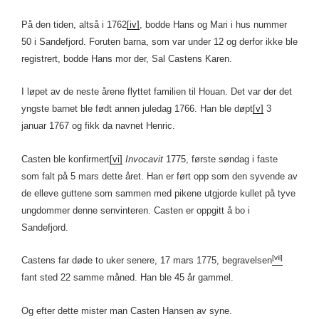
På den tiden, altså i 1762
[iv]
, bodde Hans og Mari i hus nummer
50 i Sandefjord. Foruten barna, som var under 12 og derfor ikke ble
registrert, bodde Hans mor der, Sal Castens Karen.
I løpet av de neste årene flyttet familien til Houan. Det var der det
yngste barnet ble født annen juledag 1766. Han ble døpt
[v]
3
januar 1767 og fikk da navnet Henric.
Casten ble konfirmert
[vi]
Invocavit
1775, første søndag i faste
som falt på 5 mars dette året. Han er ført opp som den syvende av
de elleve guttene som sammen med pikene utgjorde kullet på tyve
ungdommer denne senvinteren. Casten er oppgitt å bo i
Sandefjord.
[vii]
Castens far døde to uker senere, 17 mars 1775, begravelsen
fant sted 22 samme måned. Han ble 45 år gammel.
Og efter dette mister man Casten Hansen av syne.