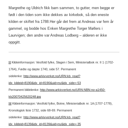
Margrethe og Uldrich fikk barn sammen, to gutter, men begge er
født i den tiden som ikke dekkes av kirkebok, så den eneste
kilden er skiftet fra 1788.Her går det frem at Andreas var fem år
gammel, og bodde hos Enken Margrethe Torger Møllers i
Laurvigen; den andre var Andreas Lodberg – alderen er ikke
oppgitt.
[i]
Kildeinformasjon: Vestfold fylke, Slagen i Sem, Ministerialbok nr. II 1 (1702-
1764), Fødte og døpte 1740, side 57.
Permanent
sidelenke:
http://www.arkivverket.no/URN:kb_read?
idx_kildeid=8190&idx_id=8190&uid=ny&idx_side=-53
Permanent bildelenke:
http://www.arkivverket.no/URN:NBN:no-a1450-
kb20070425620248.jpg
[ii]
Kildeinformasjon: Vestfold fylke, Botne, Ministerialbok nr. 1A (1707-1778),
Kronologisk liste 1732, side 68-69.
Permanent
sidelenke:
http://www.arkivverket.no/URN:kb_read?
idx_kildeid=8139&idx_id=8139&uid=ny&idx_side=-35