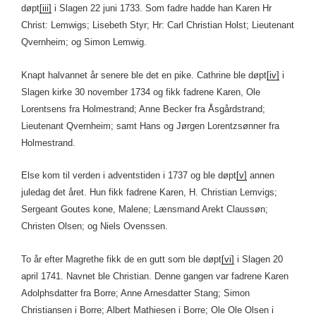
døpt
[iii]
i Slagen 22 juni 1733. Som fadre hadde han Karen Hr
Christ: Lemwigs; Lisebeth Styr; Hr: Carl Christian Holst; Lieutenant
Qvernheim; og Simon Lemwig.
Knapt halvannet år senere ble det en pike. Cathrine ble døpt
[iv]
i
Slagen kirke 30 november 1734 og fikk fadrene Karen, Ole
Lorentsens fra Holmestrand; Anne Becker fra Åsgårdstrand;
Lieutenant Qvernheim; samt Hans og Jørgen Lorentzsønner fra
Holmestrand.
Else kom til verden i adventstiden i 1737 og ble døpt
[v]
annen
juledag det året. Hun fikk fadrene Karen, H. Christian Lemvigs;
Sergeant Goutes kone, Malene; Lænsmand Arekt Claussøn;
Christen Olsen; og Niels Ovenssen.
To år efter Magrethe fikk de en gutt som ble døpt
[vi]
i Slagen 20
april 1741. Navnet ble Christian. Denne gangen var fadrene Karen
Adolphsdatter fra Borre; Anne Arnesdatter Stang; Simon
Christiansen i Borre; Albert Mathiesen i Borre; Ole Ole Olsen i