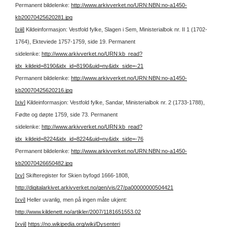
Permanent bildelenke:
http://www.arkivverket.no/URN:NBN:no-a1450-
kb20070425620281.jpg
[xiii]
Kildeinformasjon: Vestfold fylke, Slagen i Sem, Ministerialbok nr. II 1 (1702-
1764), Ekteviede 1757-1759, side 19.
Permanent
sidelenke:
http://www.arkivverket.no/URN:kb_read?
idx_kildeid=8190&idx_id=8190&uid=ny&idx_side=-21
Permanent bildelenke:
http://www.arkivverket.no/URN:NBN:no-a1450-
kb20070425620216.jpg
[xiv]
Kildeinformasjon: Vestfold fylke, Sandar, Ministerialbok nr. 2 (1733-1788),
Fødte og døpte 1759, side 73.
Permanent
sidelenke:
http://www.arkivverket.no/URN:kb_read?
idx_kildeid=8224&idx_id=8224&uid=ny&idx_side=-76
Permanent bildelenke:
http://www.arkivverket.no/URN:NBN:no-a1450-
kb20070426650482.jpg
[xv]
Skifteregister for Skien byfogd 1666-1808,
http://digitalarkivet.arkivverket.no/gen/vis/27/pa00000000504421
[xvi]
Heller uvanlig, men på ingen måte ukjent:
http://www.kildenett.no/artikler/2007/1181651553.02
[xvii]
https://no.wikipedia.org/wiki/Dysenteri