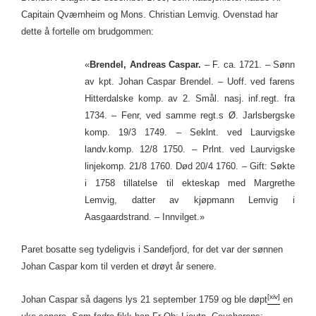
Capitain Qværnheim og Mons. Christian Lemvig. Ovenstad har
dette å fortelle om brudgommen:
«
Brendel, Andreas Caspar.
– F. ca. 1721. – Sønn
av kpt. Johan Caspar Brendel. – Uoff. ved farens
Hitterdalske komp. av 2. Smål. nasj. inf.regt. fra
1734. – Fenr, ved samme regt.s Ø. Jarlsbergske
komp. 19/3 1749. – Seklnt. ved Laurvigske
landv.komp. 12/8 1750. – Prlnt. ved Laurvigske
linjekomp. 21/8 1760. Død 20/4 1760. – Gift: Søkte
i 1758 tillatelse til ekteskap med Margrethe
Lemvig, datter av kjøpmann Lemvig i
Aasgaardstrand. – Innvilget.»
Paret bosatte seg tydeligvis i Sandefjord, for det var der sønnen
Johan Caspar kom til verden et drøyt år senere.
[xiv]
Johan Caspar så dagens lys 21 september 1759 og ble døpt
en