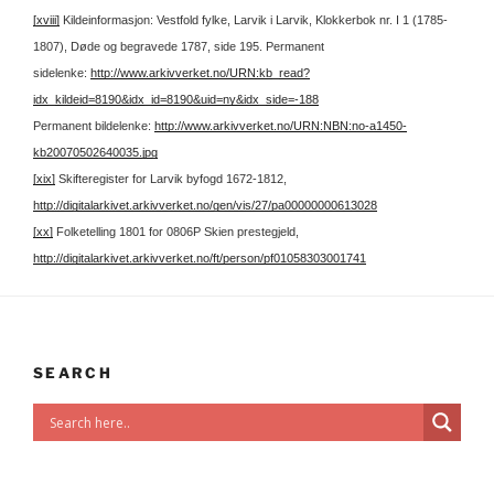
[xviii]
Kildeinformasjon: Vestfold fylke, Larvik i Larvik, Klokkerbok nr. I 1 (1785-
1807), Døde og begravede 1787, side 195.
Permanent
sidelenke:
http://www.arkivverket.no/URN:kb_read?
idx_kildeid=8190&idx_id=8190&uid=ny&idx_side=-188
Permanent bildelenke:
http://www.arkivverket.no/URN:NBN:no-a1450-
kb20070502640035.jpg
[xix]
Skifteregister for Larvik byfogd 1672-1812,
http://digitalarkivet.arkivverket.no/gen/vis/27/pa00000000613028
[xx]
Folketelling 1801 for 0806P Skien prestegjeld,
http://digitalarkivet.arkivverket.no/ft/person/pf01058303001741
SEARCH