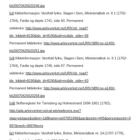
kb20070425620246.jpg
[vi]
Kildeinformasjon: Vestfold fylke, Slagen i Sem, Ministerialbok nr. II 1 (1702-
1764), Fødte og døpte 1741, side 60.
Permanent
sidelenke:
http://www.arkivverket.no/URN:kb_read?
idx_kildeid=8190&idx_id=8190&uid=ny&idx_side=-56
Permanent bildelenke:
http://www.arkivverket.no/URN:NBN:no-a1450-
kb20070425620251.jpg
[vii]
Kildeinformasjon: Vestfold fylke, Slagen i Sem, Ministerialbok nr. II 1 (1702-
1764), Fødte og døpte 1746, side 67.
Permanent
sidelenke:
http://www.arkivverket.no/URN:kb_read?
idx_kildeid=8190&idx_id=8190&uid=ny&idx_side=-63
Permanent bildelenke:
http://www.arkivverket.no/URN:NBN:no-a1450-
kb20070425620258.jpg
[viii]
Skifteregister for Tønsberg og Holmestrand 1696-1801 (1782),
http://gda.arkivverket.no/cgi-win/webcens.exe?
slag=visbase&sidenr=1&filnamn=sk07051696&gardpostnr=445&personpostnr=3
697&merk=3697#ovre
[ix]
Kildeinformasjon: Vestfold fylke, Botne, Ministerialbok nr. 1A (1707-1778),