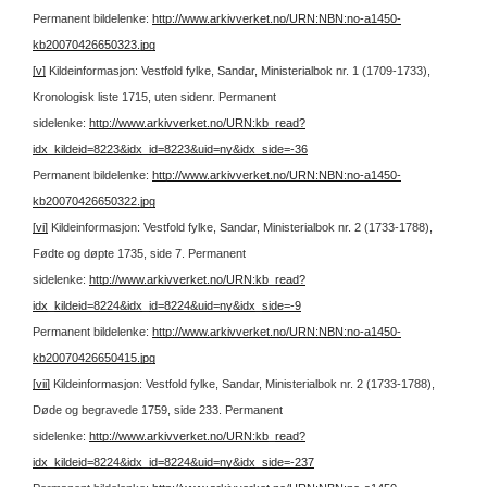
Permanent bildelenke:
http://www.arkivverket.no/URN:NBN:no-a1450-
kb20070426650323.jpg
[v]
Kildeinformasjon: Vestfold fylke, Sandar, Ministerialbok nr. 1 (1709-1733),
Kronologisk liste 1715, uten sidenr.
Permanent
sidelenke:
http://www.arkivverket.no/URN:kb_read?
idx_kildeid=8223&idx_id=8223&uid=ny&idx_side=-36
Permanent bildelenke:
http://www.arkivverket.no/URN:NBN:no-a1450-
kb20070426650322.jpg
[vi]
Kildeinformasjon: Vestfold fylke, Sandar, Ministerialbok nr. 2 (1733-1788),
Fødte og døpte 1735, side 7.
Permanent
sidelenke:
http://www.arkivverket.no/URN:kb_read?
idx_kildeid=8224&idx_id=8224&uid=ny&idx_side=-9
Permanent bildelenke:
http://www.arkivverket.no/URN:NBN:no-a1450-
kb20070426650415.jpg
[vii]
Kildeinformasjon: Vestfold fylke, Sandar, Ministerialbok nr. 2 (1733-1788),
Døde og begravede 1759, side 233.
Permanent
sidelenke:
http://www.arkivverket.no/URN:kb_read?
idx_kildeid=8224&idx_id=8224&uid=ny&idx_side=-237