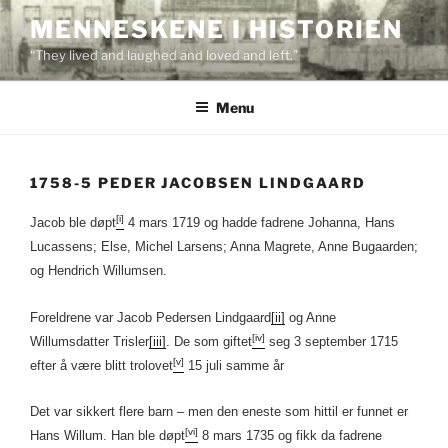
Skip
MENNESKENE I HISTORIEN
to
“They lived and laughed and loved and left.”
content
Menu
1758-5 PEDER JACOBSEN LINDGAARD
[i]
Jacob ble døpt
4 mars 1719 og hadde fadrene Johanna, Hans
Lucassens; Else, Michel Larsens; Anna Magrete, Anne Bugaarden;
og Hendrich Willumsen.
Foreldrene var Jacob Pedersen Lindgaard
[ii]
og Anne
[iv]
Willumsdatter Trisler
[iii]
. De som giftet
seg 3 september 1715
[v]
efter å være blitt trolovet
15 juli samme år
Det var sikkert flere barn – men den eneste som hittil er funnet er
[vi]
Hans Willum. Han ble døpt
8 mars 1735 og fikk da fadrene