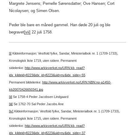
Margrete Jensens; Pernelle Sørensdatter; Ove Hansen; Cort
Nicolaysen; og Simen Olsen.
Peder ble bare en måned gammel. Han døde 20 juli og ble
begravet
[vii]
22 juli 1758.
[i]
Kildeinformasjon: Vestfold fylke, Sandar, Ministerialbok nr. 1 (1709-1733),
Kronologisk liste 1719, uten sidenr.
Permanent
sidelenke:
http://www.arkivverket.no/URN:kb_read?
idx_kildeid=8223&idx_id=8223&uid=ny&idx_side=-55
Permanent bildelenke:
http://www.arkivverket.no/URN:NBN:no-a1450-
kb20070426650341.jpg
[ii]
Se 1758-4 Peder Jacobsen Lindgaard
[iii]
Se 1762-70 Sal Peder Jacobs Ane
[iv]
Kildeinformasjon: Vestfold fylke, Sandar, Ministerialbok nr. 1 (1709-1733),
Kronologisk liste 1715, uten sidenr.
Permanent
sidelenke:
http://www.arkivverket.no/URN:kb_read?
idx_kildeid=8223&idx_id=8223&uid=ny&idx_side=-37