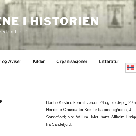
E I HISTORIEN
ed and left.”
r og Aviser
Kilder
Organisasjoner
Litteratur
E
[i]
Berthe Kristine kom til verden 24 og ble døpt
29 n
Henriette Clausdatter Kemler fra prestegården; J. F
Sandefjord; Msr. Willum Hvidt; hans-Wilhelm Lindg
fra Sandefjord.