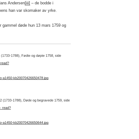
ans Andersen
[iii]
– de bodde i
 mens han var skomaker av yrke.
eder gammel døde hun 13 mars 1759 og
 2 (1733-1788), Fødte og døpte 1758, side
_read?
no-a1450-kb20070426650478.jpg
nr. 2 (1733-1788), Døde og begravede 1759, side
b_read?
no-a1450-kb20070426650644.jpg