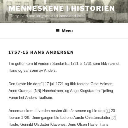
Skip
MENNESKENE I HISTORIEN
to
“They lived and laughed and loved and left.”
content
Menu
1757-15 HANS ANDERSEN
Tre gutter kom til verden i Sandar fra 1721 til 1731 som fikk navnet
Hans og var sønn av Anders.
Den første ble døpt
[i]
17 juli 1721 og fikk fadrene Groe Holmen;
Anne Granøja; [NN] Haneholmen; og Aage Klogstad fra Tjølling.
Faren het Anders Taalfsen.
Annemannkom til verden nesten åtte år senere og ble døpt
[ii]
20
februar 1729. Dnne gangen ble fadrene Aarsle Christensdatter [?]
Hasle; Gunnild Olsdatter Klavenes; Jens Olsen Hasle; Hans