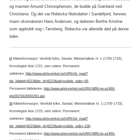
og mannen Amund Christophersen, de bodde på Grønland ved
Christiania. Og det var Rebecka Nielsdatter i Sandefjord, hennes
mann skomakeren Hans Andersen, og datteren Berthe Kristine
som oppholdt seg i Tønsberg. Rebecka var allerede død på denne
tiden.
[i]
Kildeinformasjon: Vestfold fylke, Sandar, Ministerialbok nr. 1 (1709-1733),
Kronologisk liste 1721, uten sidenr.
Permanent
sidelenke:
http://www.arkivverket.no/URN:kb_read?
idx_kildeid=8223&idx_id=8223&uid=ny&idx_side=-65
Permanent bildelenke:
http://www.arkivverket.no/URN:NBN:no-a1450-
kb20070426650351.jpg
[ii]
Kildeinformasjon: Vestfold fylke, Sandar, Ministerialbok nr. 1 (1709-1733),
Kronologisk liste 1729, uten sidenr.
Permanent
sidelenke:
http://www.arkivverket.no/URN:kb_read?
idx_kildeid=8223&idx_id=8223&uid=ny&idx_side=-100
Permanent bildelenke:
http://www.arkivverket.no/URN:NBN:no-a1450-