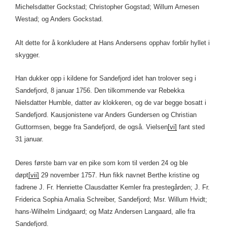
Michelsdatter Gockstad; Christopher Gogstad; Willum Arnesen
Westad; og Anders Gockstad.
Alt dette for å konkludere at Hans Andersens opphav forblir hyllet i
skygger.
Han dukker opp i kildene for Sandefjord idet han trolover seg i
Sandefjord, 8 januar 1756. Den tilkommende var Rebekka
Nielsdatter Humble, datter av klokkeren, og de var begge bosatt i
Sandefjord. Kausjonistene var Anders Gundersen og Christian
Guttormsen, begge fra Sandefjord, de også. Vielsen
[vi]
fant sted
31 januar.
Deres første barn var en pike som kom til verden 24 og ble
døpt
[vii]
29 november 1757. Hun fikk navnet Berthe kristine og
fadrene J. Fr. Henriette Clausdatter Kemler fra prestegården; J. Fr.
Friderica Sophia Amalia Schreiber, Sandefjord; Msr. Willum Hvidt;
hans-Wilhelm Lindgaard; og Matz Andersen Langaard, alle fra
Sandefjord.