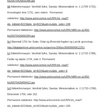
kb20070426650386.jpg
[iii]
Kildeinformasjon: Vestfold fylke, Sandar, Ministerialbok nr. 1 (1709-1733),
Kronologisk liste 1731, uten sidenr.
Permanent
sidelenke:
http://www.arkivverket.no/URN:kb_read?
idx_kildeid=8223&idx_id=8223&uid=ny&idx_side=-108
Permanent bildelenke:
http://www.arkivverket.no/URN:NBN:no-a1450-
kb20070426650394.jpg
[iv]
Manntall 1701 for Solør, Odal og Østerdal fogderi og Larvik grevskap,
http://digitalarkivet.arkivverket.no/gen/vis/206/pc00000000612251
[v]
Kildeinformasjon: Vestfold fylke, Sandar, Ministerialbok nr. 2 (1733-1788),
Fødte og døpte 1734, side 4.
Permanent
sidelenke:
http://www.arkivverket.no/URN:kb_read?
idx_kildeid=8224&idx_id=8224&uid=ny&idx_side=-6
Permanent bildelenke:
http://www.arkivverket.no/URN:NBN:no-a1450-
kb20070426650412.jpg
[vi]
Kildeinformasjon: Vestfold fylke, Sandar, Ministerialbok nr. 2 (1733-1788),
Ekteviede 1756, side 162.
Permanent sidelenke: http://www.arkivverket.no/URN:kb_read?
idx_kildeid=8224&idx_id=8224&uid=ny&idx_side=-165