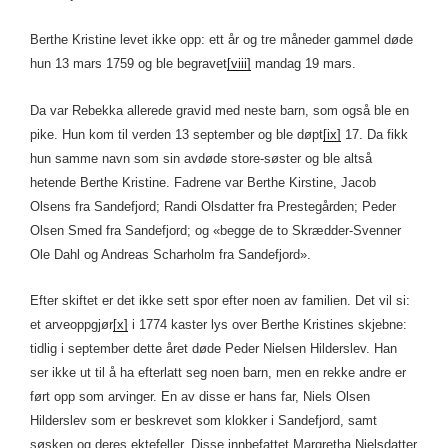
Berthe Kristine levet ikke opp: ett år og tre måneder gammel døde
hun 13 mars 1759 og ble begravet
[viii]
mandag 19 mars.
Da var Rebekka allerede gravid med neste barn, som også ble en
pike. Hun kom til verden 13 september og ble døpt
[ix]
17. Da fikk
hun samme navn som sin avdøde store-søster og ble altså
hetende Berthe Kristine. Fadrene var Berthe Kirstine, Jacob
Olsens fra Sandefjord; Randi Olsdatter fra Prestegården; Peder
Olsen Smed fra Sandefjord; og «begge de to Skrædder-Svenner
Ole Dahl og Andreas Scharholm fra Sandefjord».
Efter skiftet er det ikke sett spor efter noen av familien. Det vil si:
et arveoppgjør
[x]
i 1774 kaster lys over Berthe Kristines skjebne:
tidlig i september dette året døde Peder Nielsen Hilderslev. Han
ser ikke ut til å ha efterlatt seg noen barn, men en rekke andre er
ført opp som arvinger. En av disse er hans far, Niels Olsen
Hilderslev som er beskrevet som klokker i Sandefjord, samt
søsken og deres ektefeller. Disse innbefattet Margretha Nielsdatter