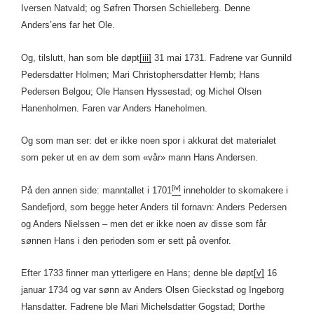
Iversen Natvald; og Søfren Thorsen Schielleberg. Denne
Anders’ens far het Ole.
Og, tilslutt, han som ble døpt
[iii]
31 mai 1731. Fadrene var Gunnild
Pedersdatter Holmen; Mari Christophersdatter Hemb; Hans
Pedersen Belgou; Ole Hansen Hyssestad; og Michel Olsen
Hanenholmen. Faren var Anders Haneholmen.
Og som man ser: det er ikke noen spor i akkurat det materialet
som peker ut en av dem som «vår» mann Hans Andersen.
[iv]
På den annen side: manntallet i 1701
inneholder to skomakere i
Sandefjord, som begge heter Anders til fornavn: Anders Pedersen
og Anders Nielssen – men det er ikke noen av disse som får
sønnen Hans i den perioden som er sett på ovenfor.
Efter 1733 finner man ytterligere en Hans; denne ble døpt
[v]
16
januar 1734 og var sønn av Anders Olsen Gieckstad og Ingeborg
Hansdatter. Fadrene ble Mari Michelsdatter Gogstad; Dorthe