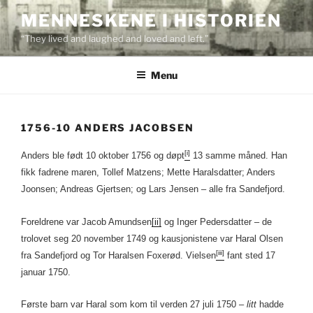
Skip
MENNESKENE I HISTORIEN
to
“They lived and laughed and loved and left.”
content
Menu
1756-10 ANDERS JACOBSEN
[i]
Anders ble født 10 oktober 1756 og døpt
13 samme måned. Han
fikk fadrene maren, Tollef Matzens; Mette Haralsdatter; Anders
Joonsen; Andreas Gjertsen; og Lars Jensen – alle fra Sandefjord.
Foreldrene var Jacob Amundsen
[ii]
og Inger Pedersdatter – de
trolovet seg 20 november 1749 og kausjonistene var Haral Olsen
[iii]
fra Sandefjord og Tor Haralsen Foxerød. Vielsen
fant sted 17
januar 1750.
Første barn var Haral som kom til verden 27 juli 1750 –
litt
hadde