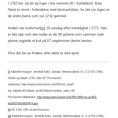
I 1762 bor Jacob og Inger i hus nummer 65 i Sandefjord. Bare
Haral er nevnt i forbindelse med ekstraskatten, for det var ingen av
de andre barna som var 12 år gammel.
Anders ble konfirmert
[xi]
19 søndag efter trefoldighet i 1771. Han
er ført opp som den tredje av de 38 guttene som sammen med
pikene utgjorde et kull på 67 ungdommer denne høsten.
Hvor det ble av Anders efter dette er ikke kjent.
[i]
Kildeinformasjon: Vestfold fylke, Sandar, Ministerialbok nr. 2 (1733-1788),
Fødte og døpte 1756, side 65.
Permanent
sidelenke: http://www.arkivverket.no/URN:kb_read?
idx_kildeid=8224&idx_id=8224&uid=ny&idx_side=-68
Permanent bildelenke:
http://www.arkivverket.no/URN:NBN:no-a1450-
kb20070426650474.jpg
[ii]
Se 1762-199 Jacob Amunsen
[iii]
Kildeinformasjon: Vestfold fylke, Sandar, Ministerialbok nr. 2 (1733-1788),