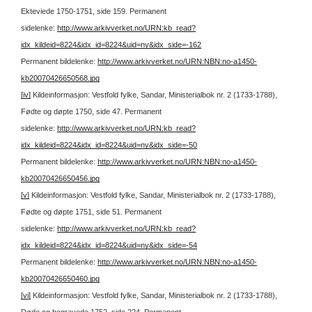
Ekteviede 1750-1751, side 159.
Permanent
sidelenke:
http://www.arkivverket.no/URN:kb_read?
idx_kildeid=8224&idx_id=8224&uid=ny&idx_side=-162
Permanent bildelenke:
http://www.arkivverket.no/URN:NBN:no-a1450-
kb20070426650568.jpg
[iv]
Kildeinformasjon: Vestfold fylke, Sandar, Ministerialbok nr. 2 (1733-1788),
Fødte og døpte 1750, side 47.
Permanent
sidelenke:
http://www.arkivverket.no/URN:kb_read?
idx_kildeid=8224&idx_id=8224&uid=ny&idx_side=-50
Permanent bildelenke:
http://www.arkivverket.no/URN:NBN:no-a1450-
kb20070426650456.jpg
[v]
Kildeinformasjon: Vestfold fylke, Sandar, Ministerialbok nr. 2 (1733-1788),
Fødte og døpte 1751, side 51.
Permanent
sidelenke:
http://www.arkivverket.no/URN:kb_read?
idx_kildeid=8224&idx_id=8224&uid=ny&idx_side=-54
Permanent bildelenke:
http://www.arkivverket.no/URN:NBN:no-a1450-
kb20070426650460.jpg
[vi]
Kildeinformasjon: Vestfold fylke, Sandar, Ministerialbok nr. 2 (1733-1788),
Døde og begravede 1752, side 224.
Permanent