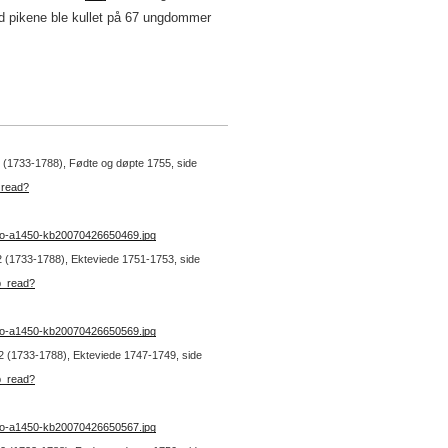
 pikene ble kullet på 67 ungdommer
 2 (1733-1788), Fødte og døpte 1755, side
_read?
no-a1450-kb20070426650469.jpg
. 2 (1733-1788), Ekteviede 1751-1753, side
b_read?
no-a1450-kb20070426650569.jpg
. 2 (1733-1788), Ekteviede 1747-1749, side
b_read?
no-a1450-kb20070426650567.jpg