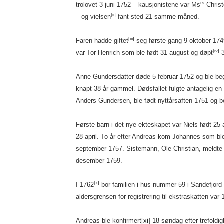
rs
trolovet 3 juni 1752 – kausjonistene var Ms
Christ
[ii]
– og vielsen
fant sted 21 samme måned.
[iii]
Faren hadde giftet
seg første gang 9 oktober 174
[iv]
var Tor Henrich som ble født 31 august og døpt
3
Anne Gundersdatter døde 5 februar 1752 og ble be
knapt 38 år gammel. Dødsfallet fulgte antagelig en 
Anders Gundersen, ble født nyttårsaften 1751 og b
Første barn i det nye ekteskapet var Niels født 25 
28 april. To år efter Andreas kom Johannes som bl
september 1757. Sistemann, Ole Christian, meldte
desember 1759.
[x]
I 1762
bor familien i hus nummer 59 i Sandefjord 
aldersgrensen for registrering til ekstraskatten var 1
Andreas ble konfirmert
[xi]
18 søndag efter trefoldig