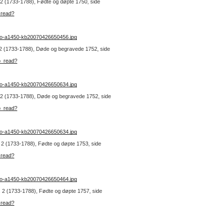
r. 2 (1733-1788), Fødte og døpte 1750, side
_read?
no-a1450-kb20070426650456.jpg
r. 2 (1733-1788), Døde og begravede 1752, side
b_read?
no-a1450-kb20070426650634.jpg
nr. 2 (1733-1788), Døde og begravede 1752, side
b_read?
no-a1450-kb20070426650634.jpg
r. 2 (1733-1788), Fødte og døpte 1753, side
_read?
no-a1450-kb20070426650464.jpg
nr. 2 (1733-1788), Fødte og døpte 1757, side
_read?