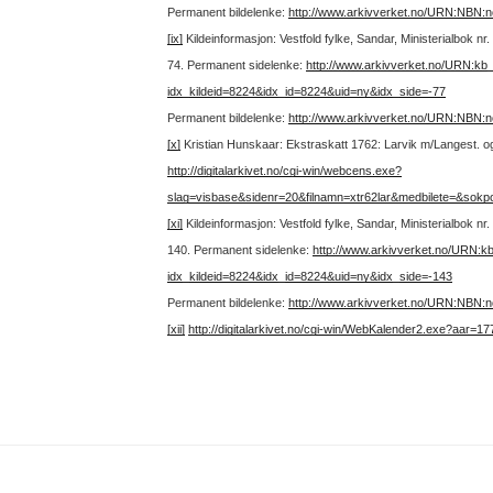
Permanent bildelenke:
http://www.arkivverket.no/URN:NBN:
[ix]
Kildeinformasjon: Vestfold fylke, Sandar, Ministerialbok n
74.
Permanent sidelenke:
http://www.arkivverket.no/URN:kb
idx_kildeid=8224&idx_id=8224&uid=ny&idx_side=-77
Permanent bildelenke:
http://www.arkivverket.no/URN:NBN:
[x]
Kristian Hunskaar: Ekstraskatt 1762: Larvik m/Langest. og S
http://digitalarkivet.no/cgi-win/webcens.exe?
slag=visbase&sidenr=20&filnamn=xtr62lar&medbilete=&sokp
[xi]
Kildeinformasjon: Vestfold fylke, Sandar, Ministerialbok n
140.
Permanent sidelenke:
http://www.arkivverket.no/URN:k
idx_kildeid=8224&idx_id=8224&uid=ny&idx_side=-143
Permanent bildelenke:
http://www.arkivverket.no/URN:NBN:
[xii]
http://digitalarkivet.no/cgi-win/WebKalender2.exe?aar=