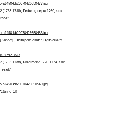
no-a1450-kb20070426650477.jpg
r. 2 (1733-1788), Fødte og døpte 1760, side
_read?
no-a1450-kb20070426650483.jpg
andefj., Digitalpensjonatet, Digitalarkivet,
ostnr=181#a0
r. 2 (1733-1788), Konfirmerte 1770-1774, side
b_read?
no-a1450-kb20070426650549.jpg
1771&mnd=10