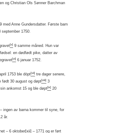
en og Christian Ols Sønner Barchman
9 med Anne Gundersdatter. Første barn
 september 1750.
[v]
gravet
9 samme måned. Hun var
fødsel: en dødfødt pike, datter av
[vi]
egravet
6 januar 1752.
[vii]
april 1753 ble döpt
tre dager senere,
[viii]
e født 30 august og døpt
3
[ix]
 sin ankomst 15 og ble døpt
20
– ingen av barna kommer til syne, for
2 år.
het – 6 oktober
[xii]
– 1771 og er ført