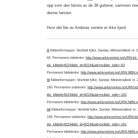
opp som den første av de 38 guttene; sammen med
denne høsten.
Hvor det ble av Andreas senere er ikke kjent.
[i]
Kildeinformasjon: Vestfold fylke, Sandar, Ministerialbok nr.
60.
Permanent sidelenke:
http://www.arkivverket.no/URN:kb
idx_kildeid=8224&idx_id=8224&uid=ny&idx_side=-63
Permanent bildelenke:
http://www.arkivverket.no/URN:NBN:
[ii]
Kildeinformasjon: Vestfold fylke, Sandar, Ministerialbok nr
160.
Permanent sidelenke:
http://www.arkivverket.no/URN:k
idx_kildeid=8224&idx_id=8224&uid=ny&idx_side=-163
Permanent bildelenke:
http://www.arkivverket.no/URN:NBN:
[iii]
Kildeinformasjon: Vestfold fylke, Sandar, Ministerialbok nr
158.
Permanent sidelenke:
http://www.arkivverket.no/URN:k
idx_kildeid=8224&idx_id=8224&uid=ny&idx_side=-161
Permanent bildelenke:
http://www.arkivverket.no/URN:NBN: