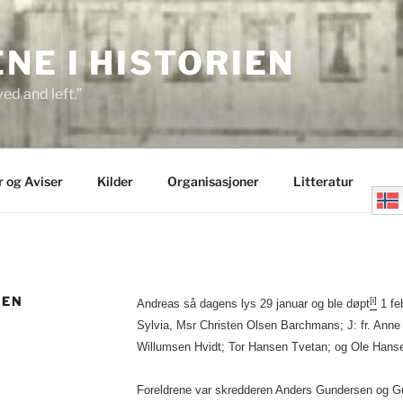
E I HISTORIEN
ed and left.”
r og Aviser
Kilder
Organisasjoner
Litteratur
SEN
[i]
Andreas så dagens lys 29 januar og ble døpt
1 fe
Sylvia, Msr Christen Olsen Barchmans; J: fr. Anne
Willumsen Hvidt; Tor Hansen Tvetan; og Ole Hansen
Foreldrene var skredderen Anders Gundersen og Gun