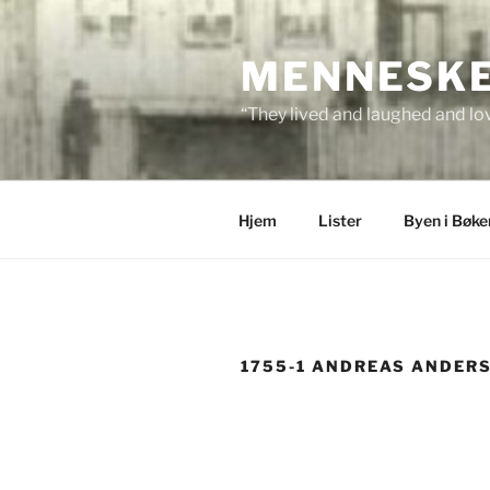
Skip
to
MENNESKEN
content
“They lived and laughed and lov
Hjem
Lister
Byen i Bøke
1755-1 ANDREAS ANDER