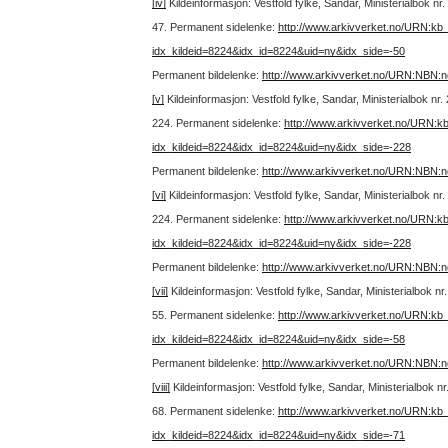
[iv]
Kildeinformasjon: Vestfold fylke, Sandar, Ministerialbok n
47.
Permanent sidelenke:
http://www.arkivverket.no/URN:kb
idx_kildeid=8224&idx_id=8224&uid=ny&idx_side=-50
Permanent bildelenke:
http://www.arkivverket.no/URN:NBN:
[v]
Kildeinformasjon: Vestfold fylke, Sandar, Ministerialbok n
224.
Permanent sidelenke:
http://www.arkivverket.no/URN:k
idx_kildeid=8224&idx_id=8224&uid=ny&idx_side=-228
Permanent bildelenke:
http://www.arkivverket.no/URN:NBN:
[vi]
Kildeinformasjon: Vestfold fylke, Sandar, Ministerialbok 
224.
Permanent sidelenke:
http://www.arkivverket.no/URN:k
idx_kildeid=8224&idx_id=8224&uid=ny&idx_side=-228
Permanent bildelenke:
http://www.arkivverket.no/URN:NBN:
[vii]
Kildeinformasjon: Vestfold fylke, Sandar, Ministerialbok n
55.
Permanent sidelenke:
http://www.arkivverket.no/URN:kb
idx_kildeid=8224&idx_id=8224&uid=ny&idx_side=-58
Permanent bildelenke:
http://www.arkivverket.no/URN:NBN:
[viii]
Kildeinformasjon: Vestfold fylke, Sandar, Ministerialbok 
68.
Permanent sidelenke:
http://www.arkivverket.no/URN:kb
idx_kildeid=8224&idx_id=8224&uid=ny&idx_side=-71