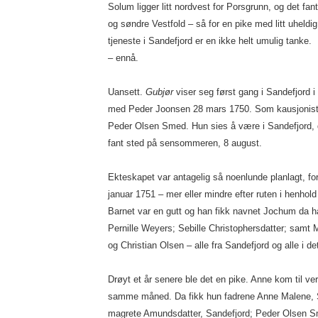
Solum ligger litt nordvest for Porsgrunn, og det fa
og søndre Vestfold – så for en pike med litt uheld
tjeneste i Sandefjord er en ikke helt umulig tanke.
– ennå.
Uansett.
Gubjør
viser seg først gang i Sandefjord i
med Peder Joonsen 28 mars 1750. Som kausjonist
Peder Olsen Smed. Hun sies å være i Sandefjord, d
fant sted på sensommeren, 8 august.
Ekteskapet var antagelig så noenlunde planlagt, for
januar 1751 – mer eller mindre efter ruten i henhold 
Barnet var en gutt og han fikk navnet Jochum da h
Pernille Weyers; Sebille Christophersdatter; samt 
og Christian Olsen – alle fra Sandefjord og alle i de
Drøyt et år senere ble det en pike. Anne kom til v
samme måned. Da fikk hun fadrene Anne Malene, S
magrete Amundsdatter, Sandefjord; Peder Olsen S