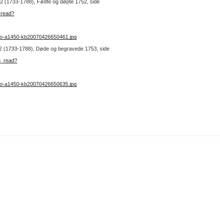
r. 2 (1733-1788), Fødte og døpte 1752, side
_read?
no-a1450-kb20070426650461.jpg
r. 2 (1733-1788), Døde og begravede 1753, side
b_read?
no-a1450-kb20070426650635.jpg