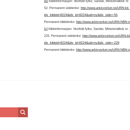
[iv]
Kildeinformasjon: Vestfold fylke, Sandar, Ministerialbok n
52.
Permanent sidelenke:
http://www.arkivverket.no/URN:kb
idx_kildeid=8224&idx_id=8224&uid=ny&idx_side=-55
Permanent bildelenke:
http://www.arkivverket.no/URN:NBN:
[v]
Kildeinformasjon: Vestfold fylke, Sandar, Ministerialbok n
225.
Permanent sidelenke:
http://www.arkivverket.no/URN:k
idx_kildeid=8224&idx_id=8224&uid=ny&idx_side=-229
Permanent bildelenke:
http://www.arkivverket.no/URN:NBN: