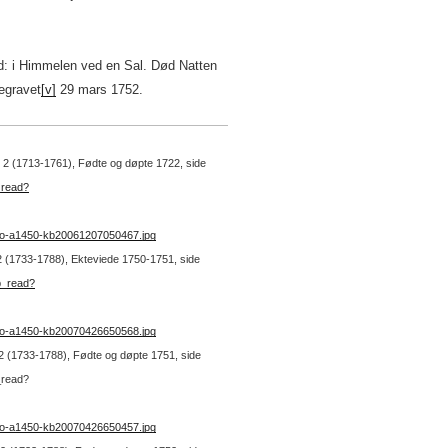
d: i Himmelen ved en Sal. Død Natten
egravet
[v]
29 mars 1752.
 I 2 (1713-1761), Fødte og døpte 1722, side
_read?
no-a1450-kb20061207050467.jpg
. 2 (1733-1788), Ekteviede 1750-1751, side
b_read?
no-a1450-kb20070426650568.jpg
. 2 (1733-1788), Fødte og døpte 1751, side
_read?
no-a1450-kb20070426650457.jpg