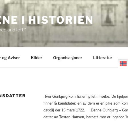
E I HISTORIEN
ed and left.”
r og Aviser
Kilder
Organisasjoner
Litteratur
ENSDATTER
Hvor Gunbjørg kom fra er hyllet i mørke. De hjelpemi
finner få kandidater: en av dem er en pike som kom
døpt
[i]
der 15 mars 1722. Denne Gunbjørg –
Gun
datter av Tosten Hansen, barnets mor er Ingebor Je