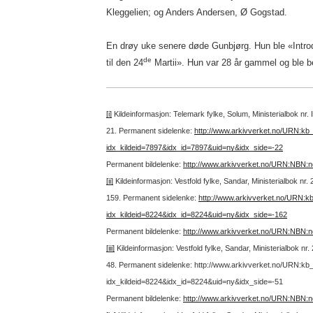
Kleggelien; og Anders Andersen, Ø Gogstad.
En drøy uke senere døde Gunbjørg. Hun ble «Intro
de
til den 24
Martii». Hun var 28 år gammel og ble b
[i]
Kildeinformasjon: Telemark fylke, Solum, Ministerialbok nr.
21.
Permanent sidelenke:
http://www.arkivverket.no/URN:kb
idx_kildeid=7897&idx_id=7897&uid=ny&idx_side=-22
Permanent bildelenke:
http://www.arkivverket.no/URN:NBN:
[ii]
Kildeinformasjon: Vestfold fylke, Sandar, Ministerialbok nr
159.
Permanent sidelenke:
http://www.arkivverket.no/URN:k
idx_kildeid=8224&idx_id=8224&uid=ny&idx_side=-162
Permanent bildelenke:
http://www.arkivverket.no/URN:NBN:
[iii]
Kildeinformasjon: Vestfold fylke, Sandar, Ministerialbok nr
48.
Permanent sidelenke: http://www.arkivverket.no/URN:kb
idx_kildeid=8224&idx_id=8224&uid=ny&idx_side=-51
Permanent bildelenke:
http://www.arkivverket.no/URN:NBN: