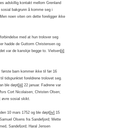
ntes adskillig kontakt mellom Grenland
ig sosial bakgrunn å komme seg i
 Men noen viten om dette foreligger ikke
 forbindelse med at hun trolover seg
er hadde de Guttorm Christensen og
et var de kanskje begge to. Vielsen
[ii]
 første barn kommer ikke til før 16
til tidspunktet foreldrene trolovet seg.
an ble døpt
[iii]
22 januar. Fadrene var
Msrs Cort Nicolaisen; Christen Olsen;
t øvre sosial skikt.
erden 10 mars 1752 og ble døpt
[iv]
15
amuel Olsens fra Sandefjord; Mette
med, Sandefjord; Haral Jensen