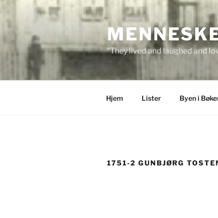
Skip
to
MENNESKEN
content
“They lived and laughed and lov
Hjem
Lister
Byen i Bøke
1751-2 GUNBJØRG TOST