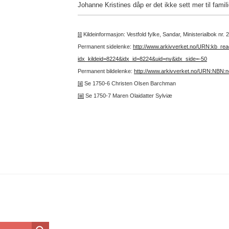
Johanne Kristines dåp er det ikke sett mer til famili
[i]
Kildeinformasjon: Vestfold fylke, Sandar, Ministerialbok nr
Permanent sidelenke:
http://www.arkivverket.no/URN:kb_re
idx_kildeid=8224&idx_id=8224&uid=ny&idx_side=-50
Permanent bildelenke:
http://www.arkivverket.no/URN:NBN:
[ii]
Se 1750-6 Christen Olsen Barchman
[iii]
Se 1750-7 Maren Olaidatter Sylviæ