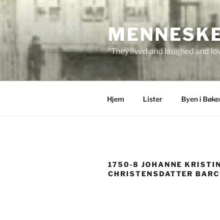
Skip
to
MENNESKEN
content
“They lived and laughed and lov
Hjem
Lister
Byen i Bøke
1750-8 JOHANNE KRISTI
CHRISTENSDATTER BAR