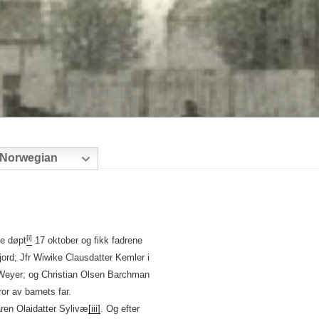
Norwegian
[i]
le døpt
17 oktober og fikk fadrene
ord; Jfr Wiwike Clausdatter Kemler i
Weyer; og Christian Olsen Barchman
or av barnets far.
en Olaidatter Sylivæ
[iii]
. Og efter