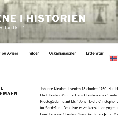
E I HISTORIEN
ed and left.”
r og Aviser
Kilder
Organisasjoner
Litteratur
NE
Johanne Kirstine til verden 13 oktober 1750. Hun b
CHMANN
Mad: Kirsten Wrigt, Sr Hans Christensens i Sandefj
rs
Prestegården; samt Ms
Jens Holch, Christopher 
fra Sandefjord. Den siste er vel kanskje en yngre br
Foreldrene var Christen Olsen Barchmann
[ii]
og Mar