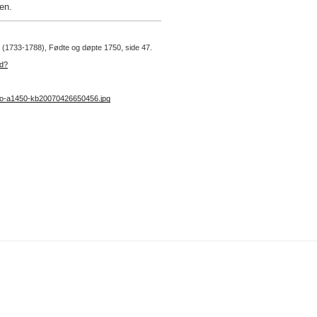
en.
. 2 (1733-1788), Fødte og døpte 1750, side 47.
ad?
no-a1450-kb20070426650456.jpg