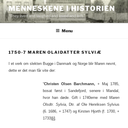
Skip
MENNESKENE I HISTORIEN
to
“They lived and laughed and loved and left.”
content
Menu
1750-7 MAREN OLAIDATTER SYLVIÆ
I et verk om slekten Bugge i Danmark og Norge blir Maren nevnt,
dette er det man får vite der:
“
Christen Olsen Barchmann,
+ Maj 1785,
bosat først i Sandefjord, senere i Mandal,
hvor han døde. Gift i 1740erne med
Maren
Olsdtr. Sylvia,
Dtr. af Ole Henriksen Sylvius
(6. 1686, + 1747) og Kirsten Hjorth (f. 1700, +
1733)
[i]
.