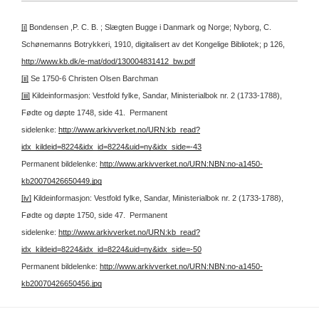
[i]
Bondensen ,P. C. B. ; Slægten Bugge i Danmark og Norge; Nyborg, C.
Schønemanns Botrykkeri, 1910, digitalisert av det Kongelige Bibliotek; p 126,
http://www.kb.dk/e-mat/dod/130004831412_bw.pdf
[ii]
Se 1750-6 Christen Olsen Barchman
[iii]
Kildeinformasjon: Vestfold fylke, Sandar, Ministerialbok nr. 2 (1733-1788),
Fødte og døpte 1748, side 41.
Permanent
sidelenke:
http://www.arkivverket.no/URN:kb_read?
idx_kildeid=8224&idx_id=8224&uid=ny&idx_side=-43
Permanent bildelenke:
http://www.arkivverket.no/URN:NBN:no-a1450-
kb20070426650449.jpg
[iv]
Kildeinformasjon: Vestfold fylke, Sandar, Ministerialbok nr. 2 (1733-1788),
Fødte og døpte 1750, side 47.
Permanent
sidelenke:
http://www.arkivverket.no/URN:kb_read?
idx_kildeid=8224&idx_id=8224&uid=ny&idx_side=-50
Permanent bildelenke:
http://www.arkivverket.no/URN:NBN:no-a1450-
kb20070426650456.jpg