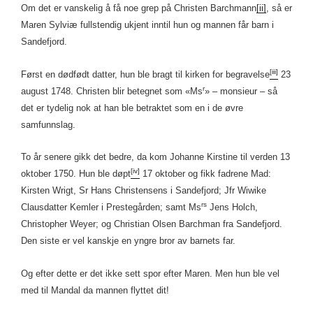
Om det er vanskelig å få noe grep på Christen Barchmann
[ii]
, så er
Maren Sylviæ fullstendig ukjent inntil hun og mannen får barn i
Sandefjord.
[iii]
Først en dødfødt datter, hun ble bragt til kirken for begravelse
23
r
august 1748. Christen blir betegnet som «Ms
» – monsieur – så
det er tydelig nok at han ble betraktet som en i de øvre
samfunnslag.
To år senere gikk det bedre, da kom Johanne Kirstine til verden 13
[iv]
oktober 1750. Hun ble døpt
17 oktober og fikk fadrene Mad:
Kirsten Wrigt, Sr Hans Christensens i Sandefjord; Jfr Wiwike
rs
Clausdatter Kemler i Prestegården; samt Ms
Jens Holch,
Christopher Weyer; og Christian Olsen Barchman fra Sandefjord.
Den siste er vel kanskje en yngre bror av barnets far.
Og efter dette er det ikke sett spor efter Maren. Men hun ble vel
med til Mandal da mannen flyttet dit!