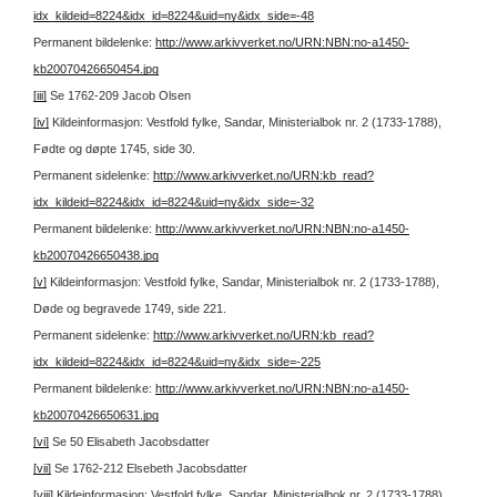
idx_kildeid=8224&idx_id=8224&uid=ny&idx_side=-48
Permanent bildelenke:
http://www.arkivverket.no/URN:NBN:no-a1450-
kb20070426650454.jpg
[iii]
Se 1762-209 Jacob Olsen
[iv]
Kildeinformasjon: Vestfold fylke, Sandar, Ministerialbok nr. 2 (1733-1788),
Fødte og døpte 1745, side 30.
Permanent sidelenke:
http://www.arkivverket.no/URN:kb_read?
idx_kildeid=8224&idx_id=8224&uid=ny&idx_side=-32
Permanent bildelenke:
http://www.arkivverket.no/URN:NBN:no-a1450-
kb20070426650438.jpg
[v]
Kildeinformasjon: Vestfold fylke, Sandar, Ministerialbok nr. 2 (1733-1788),
Døde og begravede 1749, side 221.
Permanent sidelenke:
http://www.arkivverket.no/URN:kb_read?
idx_kildeid=8224&idx_id=8224&uid=ny&idx_side=-225
Permanent bildelenke:
http://www.arkivverket.no/URN:NBN:no-a1450-
kb20070426650631.jpg
[vi]
Se 50 Elisabeth Jacobsdatter
[vii]
Se 1762-212 Elsebeth Jacobsdatter
[viii]
Kildeinformasjon: Vestfold fylke, Sandar, Ministerialbok nr. 2 (1733-1788),