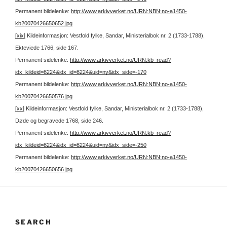
Permanent bildelenke:
http://www.arkivverket.no/URN:NBN:no-a1450-
kb20070426650652.jpg
[xix]
Kildeinformasjon: Vestfold fylke, Sandar, Ministerialbok nr. 2 (1733-1788),
Ekteviede 1766, side 167.
Permanent sidelenke:
http://www.arkivverket.no/URN:kb_read?
idx_kildeid=8224&idx_id=8224&uid=ny&idx_side=-170
Permanent bildelenke:
http://www.arkivverket.no/URN:NBN:no-a1450-
kb20070426650576.jpg
[xx]
Kildeinformasjon: Vestfold fylke, Sandar, Ministerialbok nr. 2 (1733-1788),
Døde og begravede 1768, side 246.
Permanent sidelenke:
http://www.arkivverket.no/URN:kb_read?
idx_kildeid=8224&idx_id=8224&uid=ny&idx_side=-250
Permanent bildelenke:
http://www.arkivverket.no/URN:NBN:no-a1450-
kb20070426650656.jpg
SEARCH