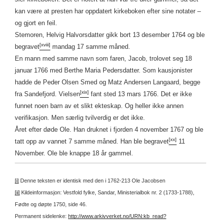
kan være at presten har oppdatert kirkeboken efter sine notater –
og gjort en feil.
Stemoren, Helvig Halvorsdatter gikk bort 13 desember 1764 og ble
[xviii]
begravet
mandag 17 samme måned.
En mann med samme navn som faren, Jacob, trolovet seg 18
januar 1766 med Berthe Maria Pedersdatter. Som kausjonister
hadde de Peder Olsen Smed og Matz Andersen Langaard, begge
[xix]
fra Sandefjord. Vielsen
fant sted 13 mars 1766. Det er ikke
funnet noen barn av et slikt ekteskap. Og heller ikke annen
verifikasjon. Men særlig tvilverdig er det ikke.
Året efter døde Ole. Han druknet i fjorden 4 november 1767 og ble
[xx]
tatt opp av vannet 7 samme måned. Han ble begravet
11
November. Ole ble knappe 18 år gammel.
[i]
Denne teksten er identisk med den i 1762-213 Ole Jacobsen
[ii]
Kildeinformasjon: Vestfold fylke, Sandar, Ministerialbok nr. 2 (1733-1788),
Fødte og døpte 1750, side 46.
Permanent sidelenke:
http://www.arkivverket.no/URN:kb_read?