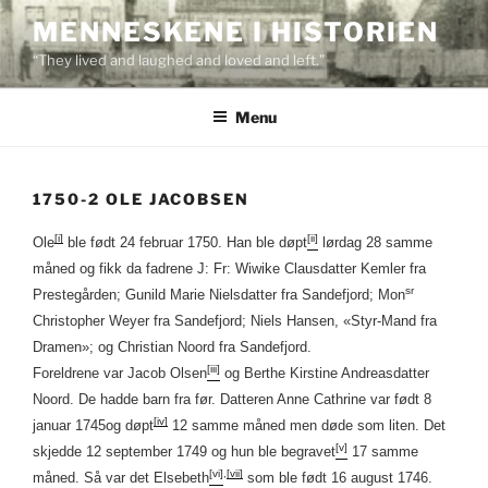
Skip
MENNESKENE I HISTORIEN
to
“They lived and laughed and loved and left.”
content
Menu
1750-2 OLE JACOBSEN
[i]
[ii]
Ole
ble født 24 februar 1750. Han ble døpt
lørdag 28 samme
måned og fikk da fadrene J: Fr: Wiwike Clausdatter Kemler fra
sr
Prestegården; Gunild Marie Nielsdatter fra Sandefjord; Mon
Christopher Weyer fra Sandefjord; Niels Hansen, «Styr-Mand fra
Dramen»; og Christian Noord fra Sandefjord.
[iii]
Foreldrene var Jacob Olsen
og Berthe Kirstine Andreasdatter
Noord. De hadde barn fra før. Datteren Anne Cathrine var født 8
[iv]
januar 1745og døpt
12 samme måned men døde som liten. Det
[v]
skjedde 12 september 1749 og hun ble begravet
17 samme
[vi]
,
[vii]
måned. Så var det Elsebeth
som ble født 16 august 1746.