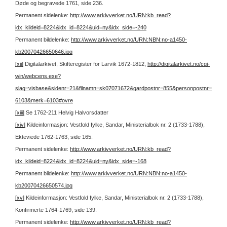
Døde og begravede 1761, side 236.
Permanent sidelenke:
http://www.arkivverket.no/URN:kb_read?
idx_kildeid=8224&idx_id=8224&uid=ny&idx_side=-240
Permanent bildelenke:
http://www.arkivverket.no/URN:NBN:no-a1450-
kb20070426650646.jpg
[xii]
Digitalarkivet, Skifteregister for Larvik 1672-1812,
http://digitalarkivet.no/cgi-
win/webcens.exe?
slag=visbase&sidenr=21&filnamn=sk07071672&gardpostnr=855&personpostnr=
6103&merk=6103#ovre
[xiii]
Se 1762-211 Helvig Halvorsdatter
[xiv]
Kildeinformasjon: Vestfold fylke, Sandar, Ministerialbok nr. 2 (1733-1788),
Ekteviede 1762-1763, side 165.
Permanent sidelenke:
http://www.arkivverket.no/URN:kb_read?
idx_kildeid=8224&idx_id=8224&uid=ny&idx_side=-168
Permanent bildelenke:
http://www.arkivverket.no/URN:NBN:no-a1450-
kb20070426650574.jpg
[xv]
Kildeinformasjon: Vestfold fylke, Sandar, Ministerialbok nr. 2 (1733-1788),
Konfirmerte 1764-1769, side 139.
Permanent sidelenke:
http://www.arkivverket.no/URN:kb_read?