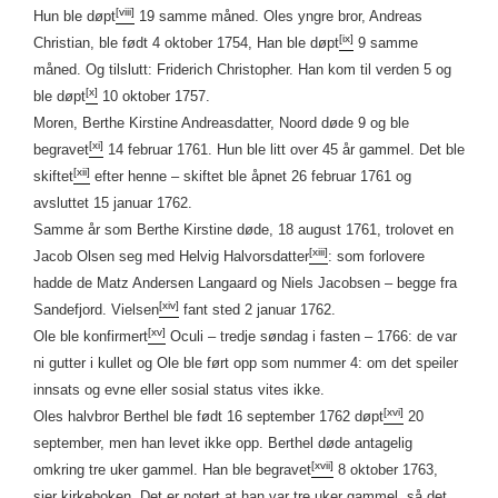
[viii]
Hun ble døpt
19 samme måned. Oles yngre bror, Andreas
[ix]
Christian, ble født 4 oktober 1754, Han ble døpt
9 samme
måned. Og tilslutt: Friderich Christopher. Han kom til verden 5 og
[x]
ble døpt
10 oktober 1757.
Moren, Berthe Kirstine Andreasdatter, Noord døde 9 og ble
[xi]
begravet
14 februar 1761. Hun ble litt over 45 år gammel. Det ble
[xii]
skiftet
efter henne – skiftet ble åpnet 26 februar 1761 og
avsluttet 15 januar 1762.
Samme år som Berthe Kirstine døde, 18 august 1761, trolovet en
[xiii]
Jacob Olsen seg med Helvig Halvorsdatter
: som forlovere
hadde de Matz Andersen Langaard og Niels Jacobsen – begge fra
[xiv]
Sandefjord. Vielsen
fant sted 2 januar 1762.
[xv]
Ole ble konfirmert
Oculi – tredje søndag i fasten – 1766: de var
ni gutter i kullet og Ole ble ført opp som nummer 4: om det speiler
innsats og evne eller sosial status vites ikke.
[xvi]
Oles halvbror Berthel ble født 16 september 1762 døpt
20
september, men han levet ikke opp. Berthel døde antagelig
[xvii]
omkring tre uker gammel. Han ble begravet
8 oktober 1763,
sier kirkeboken. Det er notert at han var tre uker gammel, så det