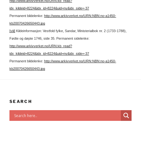
http://www.arkivverket.no/URN:kb_read?
idx_kildeid=8224&idx_id=8224&uid=ny&idx_side=-37
Permanent bildelenke:
http://www.arkivverket.no/URN:NBN:no-a1450-
kb20070426650443.jpg
[viii]
Kildeinformasjon: Vestfold fylke, Sandar, Ministerialbok nr. 2 (1733-1788),
Fødte og døpte 1746, side 35.
Permanent sidelenke:
http://www.arkivverket.no/URN:kb_read?
idx_kildeid=8224&idx_id=8224&uid=ny&idx_side=-37
Permanent bildelenke:
http://www.arkivverket.no/URN:NBN:no-a1450-
kb20070426650443.jpg
SEARCH