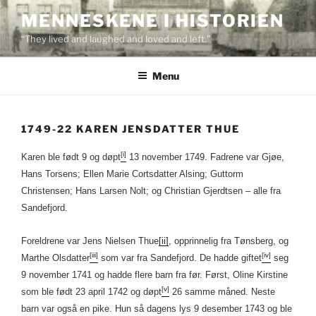
Skip
MENNESKENE I HISTORIEN
to
“They lived and laughed and loved and left.”
content
Menu
1749-22 KAREN JENSDATTER THUE
[i]
Karen ble født 9 og døpt
13 november 1749. Fadrene var Gjøe,
Hans Torsens; Ellen Marie Cortsdatter Alsing; Guttorm
Christensen; Hans Larsen Nolt; og Christian Gjerdtsen – alle fra
Sandefjord.
Foreldrene var Jens Nielsen Thue
[ii]
, opprinnelig fra Tønsberg, og
[iii]
[iv]
Marthe Olsdatter
som var fra Sandefjord. De hadde giftet
seg
9 november 1741 og hadde flere barn fra før. Først, Oline Kirstine
[v]
som ble født 23 april 1742 og døpt
26 samme måned. Neste
barn var også en pike. Hun så dagens lys 9 desember 1743 og ble