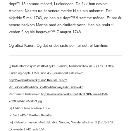
[vi]
døpt
13 samme måned, Luciadagen. Da fikk hun navnet
Anichen. Nesten tre år senere meldte Niels sin ankomst. Det
[vii]
skjedde 5 mai 1746, og han ble døpt
9 samme måned. Et par år
senere nedkom Marthe med en dødfødt sønn. Han ble brakt til
[viii]
verden 5 og ble begravet
7 august 1748.
Og altså Karen. Og det er det siste som er sett til familien.
[i]
Kildeinformasjon: Vestfold fylke, Sandar, Ministerialbok nr. 2 (1733-1788),
Fødte og døpte 1750, side 45.
Permanent sidelenke:
http://www.arkivverket.no/URN:kb_read?
idx_kildeid=8224&idx_id=8224&uid=ny&idx_side=-47
Permanent bildelenke:
http://www.arkivverket.no/URN:NBN:no-a1450-
kb20070426650453.jpg
[ii]
1742-6 Jens Nielsen Thue
[iii]
Se 1742-7 Marthe Olsdatter
[iv]
Kildeinformasjon: Vestfold fylke, Sandar, Ministerialbok nr. 2 (1733-1788),
Ekteviede 1742, side 154.