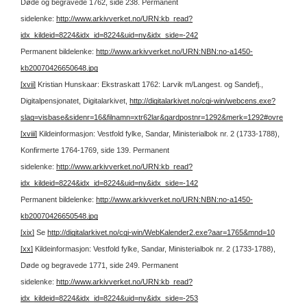
Døde og begravede 1762, side 238.
Permanent
sidelenke:
http://www.arkivverket.no/URN:kb_read?
idx_kildeid=8224&idx_id=8224&uid=ny&idx_side=-242
Permanent bildelenke:
http://www.arkivverket.no/URN:NBN:no-a1450-
kb20070426650648.jpg
[xvii]
Kristian Hunskaar: Ekstraskatt 1762: Larvik m/Langest. og Sandefj.,
Digitalpensjonatet, Digitalarkivet,
http://digitalarkivet.no/cgi-win/webcens.exe?
slag=visbase&sidenr=16&filnamn=xtr62lar&gardpostnr=1292&merk=1292#ovre
[xviii]
Kildeinformasjon: Vestfold fylke, Sandar, Ministerialbok nr. 2 (1733-1788),
Konfirmerte 1764-1769, side 139.
Permanent
sidelenke:
http://www.arkivverket.no/URN:kb_read?
idx_kildeid=8224&idx_id=8224&uid=ny&idx_side=-142
Permanent bildelenke:
http://www.arkivverket.no/URN:NBN:no-a1450-
kb20070426650548.jpg
[xix]
Se
http://digitalarkivet.no/cgi-win/WebKalender2.exe?aar=1765&mnd=10
[xx]
Kildeinformasjon: Vestfold fylke, Sandar, Ministerialbok nr. 2 (1733-1788),
Døde og begravede 1771, side 249.
Permanent
sidelenke:
http://www.arkivverket.no/URN:kb_read?
idx_kildeid=8224&idx_id=8224&uid=ny&idx_side=-253