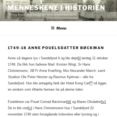
Skip
MENNESKENE I HISTORIEN
to
“They lived and laughed and loved and left.”
content
Menu
1749-18 ANNE POUELSDATTER BØCKMAN
Anne så dagens lys i Sandefjord 6 og ble døpt
[i]
lørdag 11 oktober
1749. Da fikk hun fadrene Mad: Kirsten Wrigt, Sr Hans
Christensens; JØ Fr Anne Kræfting; Msr Alexander Mørch; samt
Studiosi
Ole Peter Herster og Rasmus Kjelman – alle fra
[ii]
Sandefjord. Hun ble antagelig født der Hotel Kong Carl
nå ligger,
en eindom som tilhørte hennes far på denne tiden.
Foreldrene var Pouel Conrad Bøckman
[iii]
og Maren Olsdatter
[iv]
.
De to ble viet
[v]
i Hans Christensens hus i Sandefjord 22
november 1740 uten forutgående trolovelse eller lysning og i