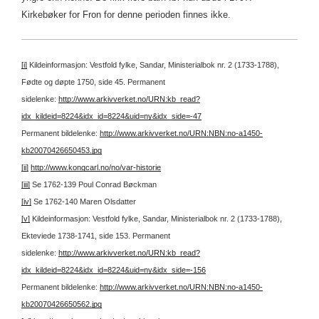
Kirkebøker for Fron for denne perioden finnes ikke.
[i]
Kildeinformasjon: Vestfold fylke, Sandar, Ministerialbok nr. 2 (1733-1788),
Fødte og døpte 1750, side 45.
Permanent
sidelenke:
http://www.arkivverket.no/URN:kb_read?
idx_kildeid=8224&idx_id=8224&uid=ny&idx_side=-47
Permanent bildelenke:
http://www.arkivverket.no/URN:NBN:no-a1450-
kb20070426650453.jpg
[ii]
http://www.kongcarl.no/no/var-historie
[iii]
Se 1762-139 Poul Conrad Bøckman
[iv]
Se 1762-140 Maren Olsdatter
[v]
Kildeinformasjon: Vestfold fylke, Sandar, Ministerialbok nr. 2 (1733-1788),
Ekteviede 1738-1741, side 153.
Permanent
sidelenke:
http://www.arkivverket.no/URN:kb_read?
idx_kildeid=8224&idx_id=8224&uid=ny&idx_side=-156
Permanent bildelenke:
http://www.arkivverket.no/URN:NBN:no-a1450-
kb20070426650562.jpg