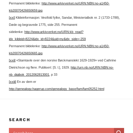
Permanent bildelenke:
http://www.arkivverket.no/URN:NBN:no-a1450-
kb20070426650659.jpg
[xxi]
Kildeinformasjon: Vestfold fylke, Sandar, Ministerialbok nr. 2 (1733-1788),
Døde og begravede 1775, side 255.
Permanent
sidelenke:
http://www.arkivverket.no/URN:kb_read?
idx_kildeid=8224&idx_id=8224&uid=ny&idx_side=-259
Permanent bildelenke:
http://www.arkivverket.no/URN:NBN:no-a1450-
kb20070426650665.jpg
[xxii]
«Stamtavle over den norske Bøckmanslekt 1629-1929» ved Cathrine
Dietrichson og flere. Publisert: [S. l.], 1929.
http://urn.nb.no/URN:NBN:no-
nb_digibok_2012062813001
, p 33
[xxiii]
En av dem er
http://genealogy.hagerup.com/genealogy_base/fam/fam05252.html
SEARCH