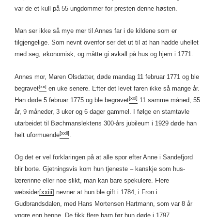
var de et kull på 55 ungdommer for presten denne høsten.
Man ser ikke så mye mer til Annes far i de kildene som er
tilgjengelige. Som nevnt ovenfor ser det ut til at han hadde uhellet
med seg, økonomisk, og måtte gi avkall på hus og hjem i 1771.
Annes mor, Maren Olsdatter, døde mandag 11 februar 1771 og ble
[xx]
begravet
en uke senere. Efter det levet faren ikke så mange år.
[xxi]
Han døde 5 februar 1775 og ble begravet
11 samme måned, 55
år, 9 måneder, 3 uker og 6 dager gammel. I følge en stamtavle
utarbeidet til Bøchmanslektens 300-års jubileum i 1929 døde han
[xxii]
helt uformuende
.
Og det er vel forklaringen på at alle spor efter Anne i Sandefjord
blir borte. Gjetningsvis kom hun tjeneste – kanskje som hus-
lærerinne eller noe slikt, man kan bare spekulere. Flere
websider
[xxiii]
nevner at hun ble gift i 1784, i Fron i
Gudbrandsdalen, med Hans Mortensen Hartmann, som var 8 år
yngre enn henne. De fikk flere barn før hun døde i 1797.