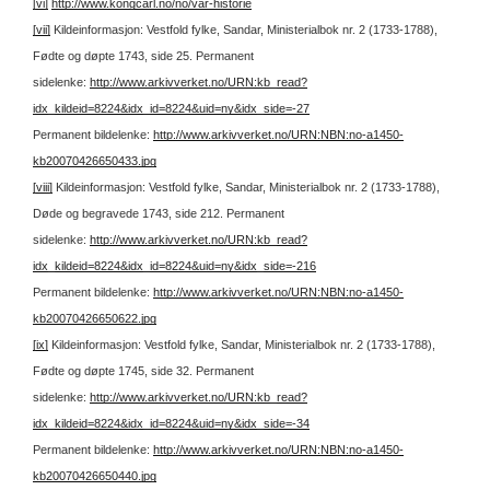
[vi]
http://www.kongcarl.no/no/var-historie
[vii]
Kildeinformasjon: Vestfold fylke, Sandar, Ministerialbok nr. 2 (1733-1788),
Fødte og døpte 1743, side 25.
Permanent
sidelenke:
http://www.arkivverket.no/URN:kb_read?
idx_kildeid=8224&idx_id=8224&uid=ny&idx_side=-27
Permanent bildelenke:
http://www.arkivverket.no/URN:NBN:no-a1450-
kb20070426650433.jpg
[viii]
Kildeinformasjon: Vestfold fylke, Sandar, Ministerialbok nr. 2 (1733-1788),
Døde og begravede 1743, side 212.
Permanent
sidelenke:
http://www.arkivverket.no/URN:kb_read?
idx_kildeid=8224&idx_id=8224&uid=ny&idx_side=-216
Permanent bildelenke:
http://www.arkivverket.no/URN:NBN:no-a1450-
kb20070426650622.jpg
[ix]
Kildeinformasjon: Vestfold fylke, Sandar, Ministerialbok nr. 2 (1733-1788),
Fødte og døpte 1745, side 32.
Permanent
sidelenke:
http://www.arkivverket.no/URN:kb_read?
idx_kildeid=8224&idx_id=8224&uid=ny&idx_side=-34
Permanent bildelenke:
http://www.arkivverket.no/URN:NBN:no-a1450-
kb20070426650440.jpg