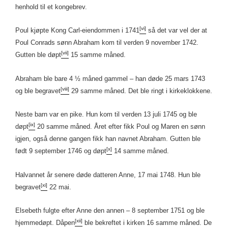
henhold til et kongebrev.
[vi]
Poul kjøpte Kong Carl-eiendommen i 1741
så det var vel der at
Poul Conrads sønn Abraham kom til verden 9 november 1742.
[vii]
Gutten ble døpt
15 samme måned.
Abraham ble bare 4 ½ måned gammel – han døde 25 mars 1743
[viii]
og ble begravet
29 samme måned. Det ble ringt i kirkeklokkene.
Neste barn var en pike. Hun kom til verden 13 juli 1745 og ble
[ix]
døpt
20 samme måned. Året efter fikk Poul og Maren en sønn
igjen, også denne gangen fikk han navnet Abraham. Gutten ble
[x]
født 9 september 1746 og døpt
14 samme måned.
Halvannet år senere døde datteren Anne, 17 mai 1748. Hun ble
[xi]
begravet
22 mai.
Elsebeth fulgte efter Anne den annen – 8 september 1751 og ble
[xii]
hjemmedøpt. Dåpen
ble bekreftet i kirken 16 samme måned. De