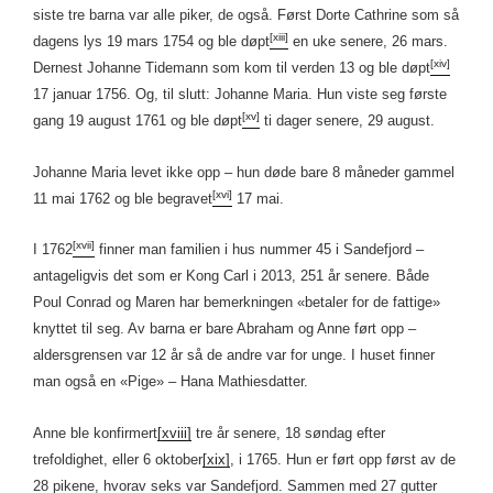
siste tre barna var alle piker, de også. Først Dorte Cathrine som så
[xiii]
dagens lys 19 mars 1754 og ble døpt
en uke senere, 26 mars.
[xiv]
Dernest Johanne Tidemann som kom til verden 13 og ble døpt
17 januar 1756. Og, til slutt: Johanne Maria. Hun viste seg første
[xv]
gang 19 august 1761 og ble døpt
ti dager senere, 29 august.
Johanne Maria levet ikke opp – hun døde bare 8 måneder gammel
[xvi]
11 mai 1762 og ble begravet
17 mai.
[xvii]
I 1762
finner man familien i hus nummer 45 i Sandefjord –
antageligvis det som er Kong Carl i 2013, 251 år senere. Både
Poul Conrad og Maren har bemerkningen «betaler for de fattige»
knyttet til seg. Av barna er bare Abraham og Anne ført opp –
aldersgrensen var 12 år så de andre var for unge. I huset finner
man også en «Pige» – Hana Mathiesdatter.
Anne ble konfirmert
[xviii]
tre år senere, 18 søndag efter
trefoldighet, eller 6 oktober
[xix]
, i 1765. Hun er ført opp først av de
28 pikene, hvorav seks var Sandefjord. Sammen med 27 gutter