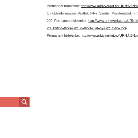
Permanent bildelenke:
http://www.arkivverket.no/URN:NBN:
[v]
Kildeinformasjon: Vestfold fylke, Sandar, Ministerialbok n
220.
Permanent sidelenke:
http://www.arkivverket.no/URN:
idx_kildeid=8224&idx_id=8224&uid=ny&idx_side=-224
Permanent bildelenke:
http://www.arkivverket.no/URN:NBN: