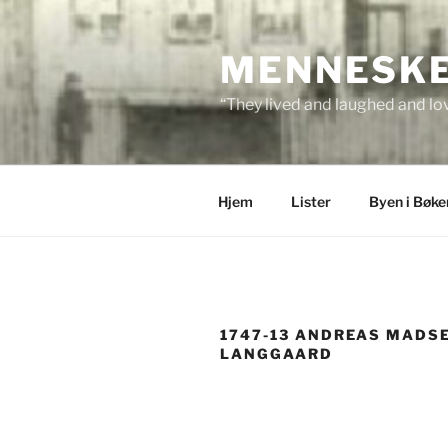
Skip
to
MENNESKEN
content
“They lived and laughed and lov
Hjem
Lister
Byen i Bøke
1747-13 ANDREAS MADS
LANGGAARD