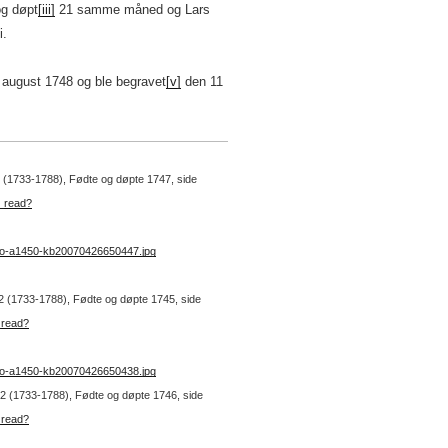
g døpt
[iii]
21 samme måned og Lars
i.
 august 1748 og ble begravet
[v]
den 11
 2 (1733-1788), Fødte og døpte 1747, side
b_read?
no-a1450-kb20070426650447.jpg
. 2 (1733-1788), Fødte og døpte 1745, side
_read?
no-a1450-kb20070426650438.jpg
r. 2 (1733-1788), Fødte og døpte 1746, side
_read?