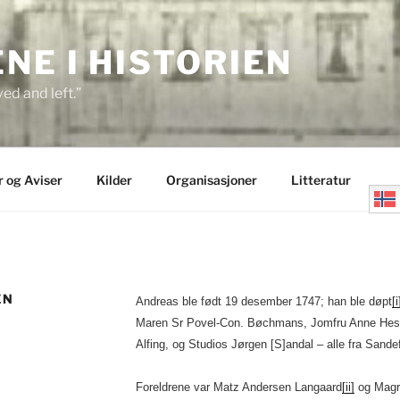
E I HISTORIEN
ed and left.”
r og Aviser
Kilder
Organisasjoner
Litteratur
EN
Andreas ble født 19 desember 1747; han ble døpt
[i
Maren Sr Povel-Con. Bøchmans, Jomfru Anne Hesse
Alfing, og Studios Jørgen [S]andal – alle fra Sandef
Foreldrene var Matz Andersen Langaard
[ii]
og Magre