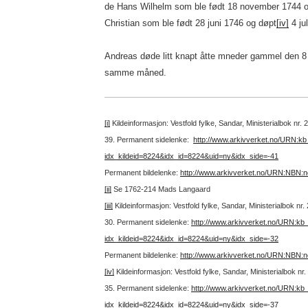
de Hans Wilhelm som ble født 18 november 1744 o
Christian som ble født 28 juni 1746 og døpt
[iv]
4 jul
Andreas døde litt knapt åtte mneder gammel den 8
samme måned.
[i]
Kildeinformasjon: Vestfold fylke, Sandar, Ministerialbok nr.
39.
Permanent sidelenke:
http://www.arkivverket.no/URN:k
idx_kildeid=8224&idx_id=8224&uid=ny&idx_side=-41
Permanent bildelenke:
http://www.arkivverket.no/URN:NBN:
[ii]
Se 1762-214 Mads Langaard
[iii]
Kildeinformasjon: Vestfold fylke, Sandar, Ministerialbok nr
30.
Permanent sidelenke:
http://www.arkivverket.no/URN:kb
idx_kildeid=8224&idx_id=8224&uid=ny&idx_side=-32
Permanent bildelenke:
http://www.arkivverket.no/URN:NBN:
[iv]
Kildeinformasjon: Vestfold fylke, Sandar, Ministerialbok n
35.
Permanent sidelenke:
http://www.arkivverket.no/URN:kb
idx_kildeid=8224&idx_id=8224&uid=ny&idx_side=-37