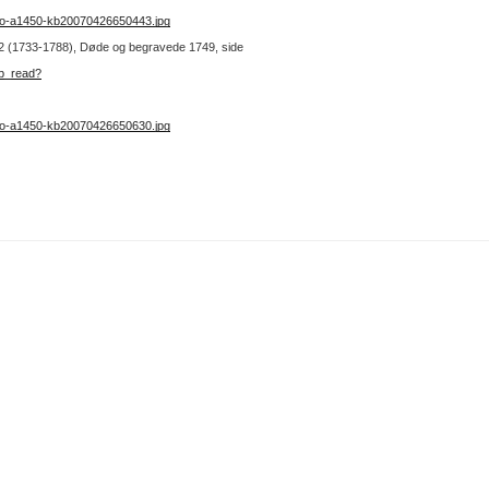
no-a1450-kb20070426650443.jpg
r. 2 (1733-1788), Døde og begravede 1749, side
kb_read?
no-a1450-kb20070426650630.jpg