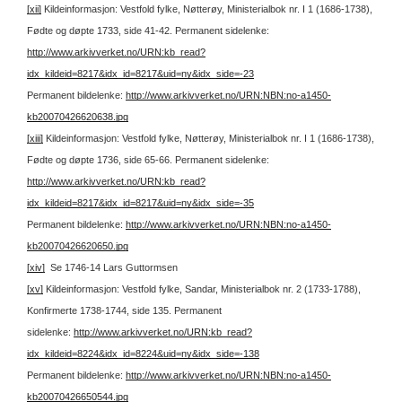
[xii]
Kildeinformasjon: Vestfold fylke, Nøtterøy, Ministerialbok nr. I 1 (1686-1738),
Fødte og døpte 1733, side 41-42.
Permanent sidelenke:
http://www.arkivverket.no/URN:kb_read?
idx_kildeid=8217&idx_id=8217&uid=ny&idx_side=-23
Permanent bildelenke:
http://www.arkivverket.no/URN:NBN:no-a1450-
kb20070426620638.jpg
[xiii]
Kildeinformasjon: Vestfold fylke, Nøtterøy, Ministerialbok nr. I 1 (1686-1738),
Fødte og døpte 1736, side 65-66.
Permanent sidelenke:
http://www.arkivverket.no/URN:kb_read?
idx_kildeid=8217&idx_id=8217&uid=ny&idx_side=-35
Permanent bildelenke:
http://www.arkivverket.no/URN:NBN:no-a1450-
kb20070426620650.jpg
[xiv]
Se 1746-14 Lars Guttormsen
[xv]
Kildeinformasjon: Vestfold fylke, Sandar, Ministerialbok nr. 2 (1733-1788),
Konfirmerte 1738-1744, side 135.
Permanent
sidelenke:
http://www.arkivverket.no/URN:kb_read?
idx_kildeid=8224&idx_id=8224&uid=ny&idx_side=-138
Permanent bildelenke:
http://www.arkivverket.no/URN:NBN:no-a1450-
kb20070426650544.jpg