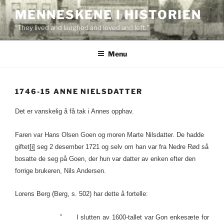
Skip
MENNESKENE I HISTORIEN
to
“They lived and laughed and loved and left.”
content
Menu
1746-15 ANNE NIELSDATTER
Det er vanskelig å få tak i Annes opphav.
Faren var Hans Olsen Goen og moren Marte Nilsdatter. De hadde
giftet
[i]
seg 2 desember 1721 og selv om han var fra Nedre Rød så
bosatte de seg på Goen, der hun var datter av enken efter den
forrige brukeren, Nils Andersen.
Lorens Berg (Berg, s. 502) har dette å fortelle:
” I slutten av 1600-tallet var Gon enkesæte for