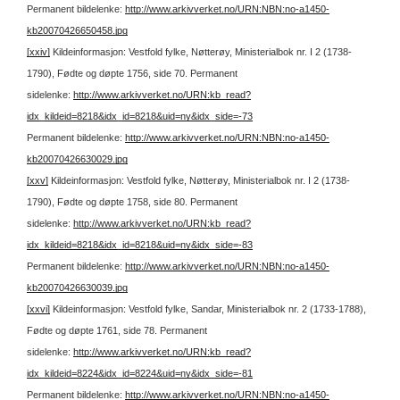
Permanent bildelenke:
http://www.arkivverket.no/URN:NBN:no-a1450-
kb20070426650458.jpg
[xxiv]
Kildeinformasjon: Vestfold fylke, Nøtterøy, Ministerialbok nr. I 2 (1738-
1790), Fødte og døpte 1756, side 70.
Permanent
sidelenke:
http://www.arkivverket.no/URN:kb_read?
idx_kildeid=8218&idx_id=8218&uid=ny&idx_side=-73
Permanent bildelenke:
http://www.arkivverket.no/URN:NBN:no-a1450-
kb20070426630029.jpg
[xxv]
Kildeinformasjon: Vestfold fylke, Nøtterøy, Ministerialbok nr. I 2 (1738-
1790), Fødte og døpte 1758, side 80.
Permanent
sidelenke:
http://www.arkivverket.no/URN:kb_read?
idx_kildeid=8218&idx_id=8218&uid=ny&idx_side=-83
Permanent bildelenke:
http://www.arkivverket.no/URN:NBN:no-a1450-
kb20070426630039.jpg
[xxvi]
Kildeinformasjon: Vestfold fylke, Sandar, Ministerialbok nr. 2 (1733-1788),
Fødte og døpte 1761, side 78.
Permanent
sidelenke:
http://www.arkivverket.no/URN:kb_read?
idx_kildeid=8224&idx_id=8224&uid=ny&idx_side=-81
Permanent bildelenke:
http://www.arkivverket.no/URN:NBN:no-a1450-