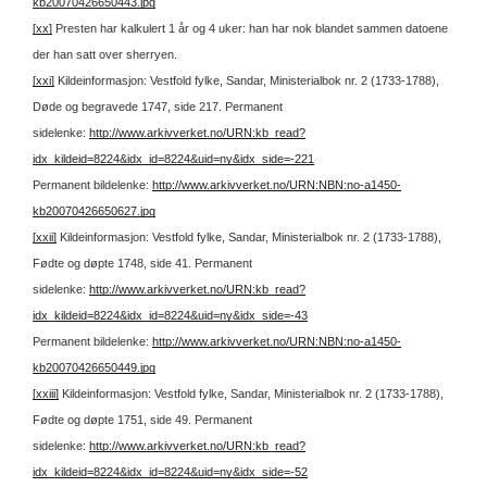
kb20070426650443.jpg
[xx]
Presten har kalkulert 1 år og 4 uker: han har nok blandet sammen datoene
der han satt over sherryen.
[xxi]
Kildeinformasjon: Vestfold fylke, Sandar, Ministerialbok nr. 2 (1733-1788),
Døde og begravede 1747, side 217.
Permanent
sidelenke:
http://www.arkivverket.no/URN:kb_read?
idx_kildeid=8224&idx_id=8224&uid=ny&idx_side=-221
Permanent bildelenke:
http://www.arkivverket.no/URN:NBN:no-a1450-
kb20070426650627.jpg
[xxii]
Kildeinformasjon: Vestfold fylke, Sandar, Ministerialbok nr. 2 (1733-1788),
Fødte og døpte 1748, side 41.
Permanent
sidelenke:
http://www.arkivverket.no/URN:kb_read?
idx_kildeid=8224&idx_id=8224&uid=ny&idx_side=-43
Permanent bildelenke:
http://www.arkivverket.no/URN:NBN:no-a1450-
kb20070426650449.jpg
[xxiii]
Kildeinformasjon: Vestfold fylke, Sandar, Ministerialbok nr. 2 (1733-1788),
Fødte og døpte 1751, side 49.
Permanent
sidelenke:
http://www.arkivverket.no/URN:kb_read?
idx_kildeid=8224&idx_id=8224&uid=ny&idx_side=-52