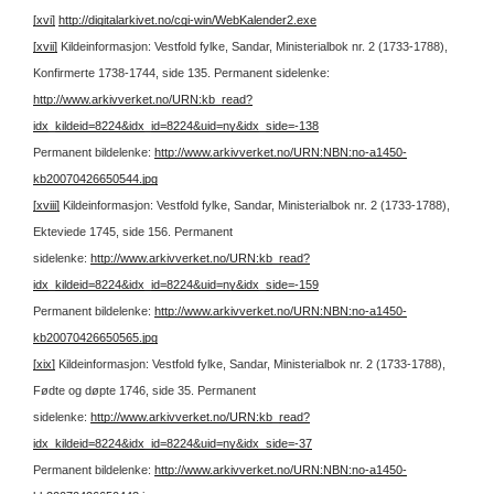
[xvi]
http://digitalarkivet.no/cgi-win/WebKalender2.exe
[xvii]
Kildeinformasjon: Vestfold fylke, Sandar, Ministerialbok nr. 2 (1733-1788),
Konfirmerte 1738-1744, side 135.
Permanent sidelenke:
http://www.arkivverket.no/URN:kb_read?
idx_kildeid=8224&idx_id=8224&uid=ny&idx_side=-138
Permanent bildelenke:
http://www.arkivverket.no/URN:NBN:no-a1450-
kb20070426650544.jpg
[xviii]
Kildeinformasjon: Vestfold fylke, Sandar, Ministerialbok nr. 2 (1733-1788),
Ekteviede 1745, side 156.
Permanent
sidelenke:
http://www.arkivverket.no/URN:kb_read?
idx_kildeid=8224&idx_id=8224&uid=ny&idx_side=-159
Permanent bildelenke:
http://www.arkivverket.no/URN:NBN:no-a1450-
kb20070426650565.jpg
[xix]
Kildeinformasjon: Vestfold fylke, Sandar, Ministerialbok nr. 2 (1733-1788),
Fødte og døpte 1746, side 35.
Permanent
sidelenke:
http://www.arkivverket.no/URN:kb_read?
idx_kildeid=8224&idx_id=8224&uid=ny&idx_side=-37
Permanent bildelenke:
http://www.arkivverket.no/URN:NBN:no-a1450-