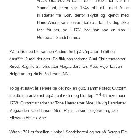
«
Lars Guttormsen
ca. 1753 – 1760. Han var fra
Sandefjord, men var 1745 blit gift med Anne
Nilsdatter fra Gon, derfor skyldt og kjendt med
Hans Anderssøns enke Barbro. Han fik dog ikke
fast fot her, og i 1761 bor han paa en plas i
Østreøia i Sandeherred»
På Hellismoe ble sønnen Anders født på vårparten 1756 og
[xxiv]
døpt
2 mai det året. Da fikk han fadrene Guni Christensdatter
Røed; Ragnild Stillofsdatter Megaarden; lars Moe; Rejer Larsen
Helgerød; og Niels Pedersen [NN].
To og et halvt år senere be det nok en gutt, samme sted: Guttorm
[xxv]
meldte sin ankomst utpå senhøsten og ble døpt
13 november
1758. Guttorms fadre var Tone Hansdatter Moe; Helvig Larsdatter
Megaarden; Ole Hansen Moe; Rejar Larsen Helgerød; og Ole
Ellevsen Helles-Moe.
Våren 1761 er familien tilbake i Sandeherred og bor på Bergan-Eje