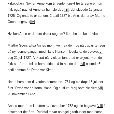
kirkeboken. Nok en Anne kom til verden drøyt tre år senere, hun
fikk også navnet Anne da hun ble døpt
[iii]
, det skjedde 13 januar
1725. Og enda to år senere, 2 april 1727 ble Ane, datter av Marthe
Goen, begravet
[iv]
.
Hvilken Anne er det det dreier seg om? Ikke helt enkelt å vite.
Marthe Goen, altså Annes mor, hvem av dem de nå var, giftet seg
på ny, denne gangen med Hans Hansen Hougland; de trolovet
[v]
seg 22 juli 1727. Akkurat når vielsen fant sted er ukjent, men de
fikk sitt første felles barn i tide til å få henne døpt
[vi]
allerede 6
april samme år. Dette var Kirstj.
Neste barn kom til verden sommeren 1731 og ble døpt 18 juli det
året. Dette var en sønn, Hans. Og til slutt, Marj som ble døpt
[vii]
20 november 1732.
Annes mor døde i slutten av november 1732 og ble begravet
[viii]
1
desember det året. Dødsfallet var antagelig forbundet med barsel