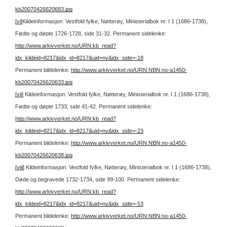
kb20070426620683.jpg
[vi]
Kildeinformasjon: Vestfold fylke, Nøtterøy, Ministerialbok nr. I 1 (1686-1738),
Fødte og døpte 1726-1728, side 31-32.
Permanent sidelenke:
http://www.arkivverket.no/URN:kb_read?
idx_kildeid=8217&idx_id=8217&uid=ny&idx_side=-18
Permanent bildelenke:
http://www.arkivverket.no/URN:NBN:no-a1450-
kb20070426620633.jpg
[vii]
Kildeinformasjon: Vestfold fylke, Nøtterøy, Ministerialbok nr. I 1 (1686-1738),
Fødte og døpte 1733, side 41-42.
Permanent sidelenke:
http://www.arkivverket.no/URN:kb_read?
idx_kildeid=8217&idx_id=8217&uid=ny&idx_side=-23
Permanent bildelenke:
http://www.arkivverket.no/URN:NBN:no-a1450-
kb20070426620638.jpg
[viii]
Kildeinformasjon: Vestfold fylke, Nøtterøy, Ministerialbok nr. I 1 (1686-1738),
Døde og begravede 1732-1734, side 99-100.
Permanent sidelenke:
http://www.arkivverket.no/URN:kb_read?
idx_kildeid=8217&idx_id=8217&uid=ny&idx_side=-53
Permanent bildelenke:
http://www.arkivverket.no/URN:NBN:no-a1450-