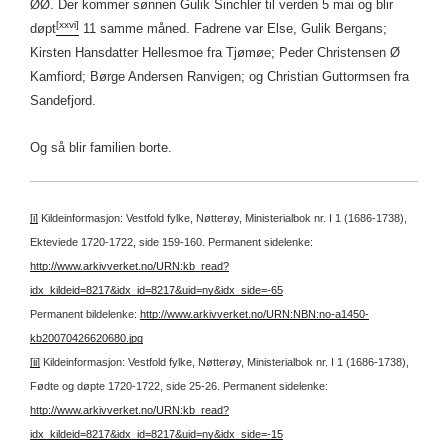
ØØ. Der kommer sønnen Gulik Sinchler til verden 5 mai og blir
[xxvi]
døpt
11 samme måned. Fadrene var Else, Gulik Bergans;
Kirsten Hansdatter Hellesmoe fra Tjømøe; Peder Christensen Ø
Kamfiord; Børge Andersen Ranvigen; og Christian Guttormsen fra
Sandefjord.
Og så blir familien borte.
[i]
Kildeinformasjon: Vestfold fylke, Nøtterøy, Ministerialbok nr. I 1 (1686-1738),
Ekteviede 1720-1722, side 159-160.
Permanent sidelenke:
http://www.arkivverket.no/URN:kb_read?
idx_kildeid=8217&idx_id=8217&uid=ny&idx_side=-65
Permanent bildelenke:
http://www.arkivverket.no/URN:NBN:no-a1450-
kb20070426620680.jpg
[ii]
Kildeinformasjon: Vestfold fylke, Nøtterøy, Ministerialbok nr. I 1 (1686-1738),
Fødte og døpte 1720-1722, side 25-26.
Permanent sidelenke:
http://www.arkivverket.no/URN:kb_read?
idx_kildeid=8217&idx_id=8217&uid=ny&idx_side=-15