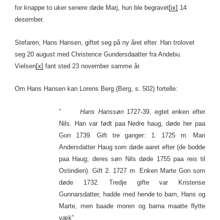
for knappe to uker senere døde Marj, hun ble begravet
[ix]
14
desember.
Stefaren, Hans Hansen, giftet seg på ny året efter. Han trolovet
seg 20 august med Christence Gundersdaatter fra Andebu.
Vielsen
[x]
fant sted 23 november samme år.
Om Hans Hansen kan Lorens Berg (Berg, s. 502) fortelle:
”
Hans Hanssøn
1727-39, egtet enken efter
Nils. Han var født paa Nedre haug, døde her paa
Gon 1739. Gift tre ganger: 1. 1725 m. Mari
Andersdatter Haug som døde aaret efter (de bodde
paa Haug; deres søn Nils døde 1755 paa reis til
Ostindien). Gift 2. 1727 m. Enken Marte Gon som
døde 1732. Tredje gifte var Kristense
Gunnarsdatter, hadde med hende to barn, Hans og
Marte, men baade moren og barna maatte flytte
væk”