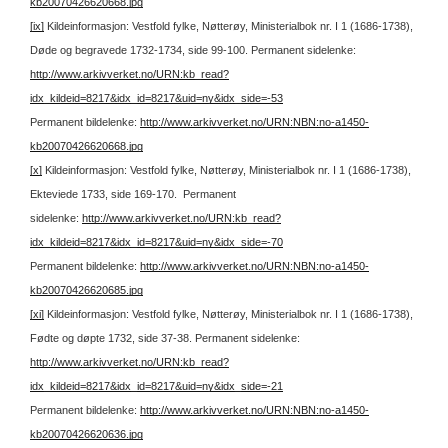
kb20070426620668.jpg
[ix]
Kildeinformasjon: Vestfold fylke, Nøtterøy, Ministerialbok nr. I 1 (1686-1738),
Døde og begravede 1732-1734, side 99-100.
Permanent sidelenke:
http://www.arkivverket.no/URN:kb_read?
idx_kildeid=8217&idx_id=8217&uid=ny&idx_side=-53
Permanent bildelenke:
http://www.arkivverket.no/URN:NBN:no-a1450-
kb20070426620668.jpg
[x]
Kildeinformasjon: Vestfold fylke, Nøtterøy, Ministerialbok nr. I 1 (1686-1738),
Ekteviede 1733, side 169-170.
Permanent
sidelenke:
http://www.arkivverket.no/URN:kb_read?
idx_kildeid=8217&idx_id=8217&uid=ny&idx_side=-70
Permanent bildelenke:
http://www.arkivverket.no/URN:NBN:no-a1450-
kb20070426620685.jpg
[xi]
Kildeinformasjon: Vestfold fylke, Nøtterøy, Ministerialbok nr. I 1 (1686-1738),
Fødte og døpte 1732, side 37-38.
Permanent sidelenke:
http://www.arkivverket.no/URN:kb_read?
idx_kildeid=8217&idx_id=8217&uid=ny&idx_side=-21
Permanent bildelenke:
http://www.arkivverket.no/URN:NBN:no-a1450-
kb20070426620636.jpg