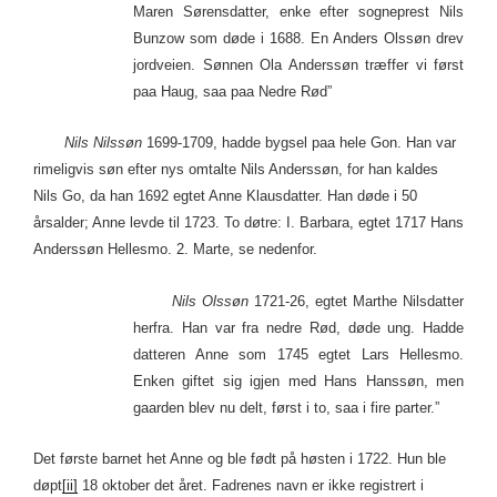
Maren Sørensdatter, enke efter sogneprest Nils
Bunzow som døde i 1688. En Anders Olssøn drev
jordveien. Sønnen Ola Anderssøn træffer vi først
paa Haug, saa paa Nedre Rød”
Nils Nilssøn
1699-1709, hadde bygsel paa hele Gon. Han var
rimeligvis søn efter nys omtalte Nils Anderssøn, for han kaldes
Nils Go, da han 1692 egtet Anne Klausdatter. Han døde i 50
årsalder; Anne levde til 1723. To døtre: I. Barbara, egtet 1717 Hans
Anderssøn Hellesmo. 2. Marte, se nedenfor.
Nils Olssøn
1721-26, egtet Marthe Nilsdatter
herfra. Han var fra nedre Rød, døde ung. Hadde
datteren Anne som 1745 egtet Lars Hellesmo.
Enken giftet sig igjen med Hans Hanssøn, men
gaarden blev nu delt, først i to, saa i fire parter.”
Det første barnet het Anne og ble født på høsten i 1722. Hun ble
døpt
[ii]
18 oktober det året. Fadrenes navn er ikke registrert i