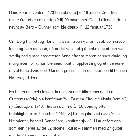
Hans kom til verden i 1731 og ble døpt
[xi]
18 juli det året. Mari
fulgte året efter og ble døpt
[xii]
20 november. Og – i tillegg til de to
nevnt av Berg – Gunner som ble døpt
[xiii]
12 februar 1736.
Om Berg har rett og Hans Hanssøn Goen var en fysak som dreve
kone og barn av huse, så er det vanskelig å tenke seg at han var
særlig nådig med stedatteren Anne efter at moren hennes døde, og
muligheten for at hun ble sendt bort til oppfostring og ut i tjeneste
er vel forholdsvis god. Uansett grunn – man ser ikke noe til henne i
Nøtterøy-kildene.
En fristende spekulasjon: hennes senere tilkommende, Lars
[xv]
Guttormsen
[xiv]
ble konfirmert
«Festum Circumcisionis Domini”,
nyttårsdagen, 1740. Høsten samme år, 16 søndag efter
trefoldighet eller 2 oktober 1740
[xvi]
ble en pike ved navn Anne
Nielsdatter, bosatt i Sandefjord, konfirmert
[xvii]
. Hun er ført opp
som den fjerde av de 32 pikene i kullet – sammen med 27 gutter
var de 59 ungdommer i kullet.