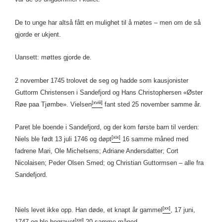
De to unge har altså fått en mulighet til å møtes – men om de så
gjorde er ukjent.
Uansett: møttes gjorde de.
2 november 1745 trolovet de seg og hadde som kausjonister
Guttorm Christensen i Sandefjord og Hans Christophersen «Øster
[xviii]
Røe paa Tjømbe». Vielsen
fant sted 25 november samme år.
Paret ble boende i Sandefjord, og der kom første barn til verden:
[xix]
Niels ble født 13 juli 1746 og døpt
16 samme måned med
fadrene Mari, Ole Michelsens; Adriane Andersdatter; Cort
Nicolaisen; Peder Olsen Smed; og Christian Guttormsen – alle fra
Sandefjord.
[xx]
Niels levet ikke opp. Han døde, et knapt år gammel
, 17 juni,
[xxi]
1747 og ble begravet
20 samme måned.