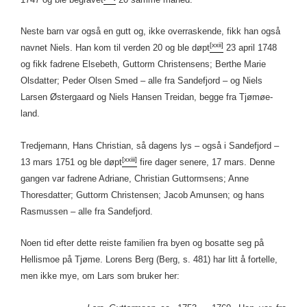
Neste barn var også en gutt og, ikke overraskende, fikk han også
[xxii]
navnet Niels. Han kom til verden 20 og ble døpt
23 april 1748
og fikk fadrene Elsebeth, Guttorm Christensens; Berthe Marie
Olsdatter; Peder Olsen Smed – alle fra Sandefjord – og Niels
Larsen Østergaard og Niels Hansen Treidan, begge fra Tjømøe-
land.
Tredjemann, Hans Christian, så dagens lys – også i Sandefjord –
[xxiii]
13 mars 1751 og ble døpt
fire dager senere, 17 mars. Denne
gangen var fadrene Adriane, Christian Guttormsens; Anne
Thoresdatter; Guttorm Christensen; Jacob Amunsen; og hans
Rasmussen – alle fra Sandefjord.
Noen tid efter dette reiste familien fra byen og bosatte seg på
Hellismoe på Tjøme. Lorens Berg (Berg, s. 481) har litt å fortelle,
men ikke mye, om Lars som bruker her: