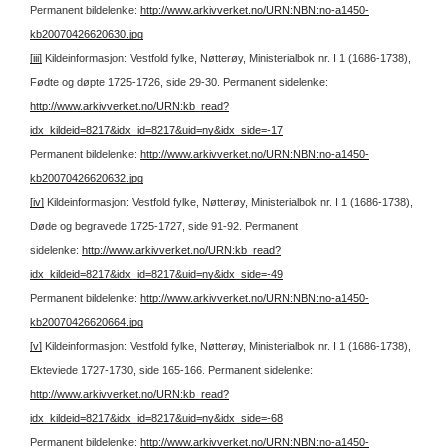
Permanent bildelenke:
http://www.arkivverket.no/URN:NBN:no-a1450-
kb20070426620630.jpg
[iii]
Kildeinformasjon: Vestfold fylke, Nøtterøy, Ministerialbok nr. I 1 (1686-1738),
Fødte og døpte 1725-1726, side 29-30.
Permanent sidelenke:
http://www.arkivverket.no/URN:kb_read?
idx_kildeid=8217&idx_id=8217&uid=ny&idx_side=-17
Permanent bildelenke:
http://www.arkivverket.no/URN:NBN:no-a1450-
kb20070426620632.jpg
[iv]
Kildeinformasjon: Vestfold fylke, Nøtterøy, Ministerialbok nr. I 1 (1686-1738),
Døde og begravede 1725-1727, side 91-92.
Permanent
sidelenke:
http://www.arkivverket.no/URN:kb_read?
idx_kildeid=8217&idx_id=8217&uid=ny&idx_side=-49
Permanent bildelenke:
http://www.arkivverket.no/URN:NBN:no-a1450-
kb20070426620664.jpg
[v]
Kildeinformasjon: Vestfold fylke, Nøtterøy, Ministerialbok nr. I 1 (1686-1738),
Ekteviede 1727-1730, side 165-166.
Permanent sidelenke:
http://www.arkivverket.no/URN:kb_read?
idx_kildeid=8217&idx_id=8217&uid=ny&idx_side=-68
Permanent bildelenke:
http://www.arkivverket.no/URN:NBN:no-a1450-