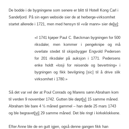
De bodde i de bygningene som senere er blitt til Hotell Kong Carl i
Sandefjord. På sin egen webside sier de at herberge-virksomhet
startet allerede i 1721, men med hensyn til «vår mann» sier de
[iv]
:
«I 1741 kjøper Paul C. Bøckman bygningen for 500
riksdaler, men kommer i pengeknipe og må
overlate stedet til skipsbygger Engvold Pedersen
for 201 riksdaler på auksjon i 1771. Pedersens
enke holdt «losji for reisende og bevertning» i
bygningen og fikk bevilgning [sic] til å drive slik
virksomhet i 1780.»
Så det var vel der at Poul Conrads og Marens sønn Abraham kom
til verden 9 november 1742. Gutten ble døpt
[v]
15 samme måned.
Abraham ble bare 4 ½ måned gammel – han døde 25 mars 1743
og ble begravet
[vi]
29 samme måned. Det ble ringt i kirkeklokkene.
Efter Anne ble de en gutt igjen, også denne gangen fikk han