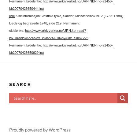
Permanent bildelenke:
http://www.arkivverket.no/URN:NBN:no-a1450-
kb20070426650444.jpg
[viii]
Kildeinformasjon: Vestfold fylke, Sandar, Ministerialbok nr. 2 (1733-1788),
Døde og begravede 1748, side 219.
Permanent
sidelenke:
http://www.arkivverket.no/URN:kb_read?
idx_kildeid=8224&idx_id=8224&uid=ny&idx_side=-223
Permanent bildelenke:
http://www.arkivverket.no/URN:NBN:no-a1450-
kb20070426650629.jpg
SEARCH
Proudly powered by WordPress