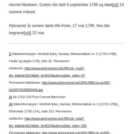
navnet Abraham. Gutten ble født 9 september 1746 og døpt
[vii]
14
samme måned.
Halvannet år senere døde lille Anne, 17 mai 1748. Hun ble
begravet
[viii]
22 mai
[i]
Kildeinformasjon: Vestfold fylke, Sandar, Ministerialbok nr. 2 (1733-1788),
Fødte og døpte 1745, side 32.
Permanent
sidelenke:
http://www.arkivverket.no/URN:kb_read?
idx_kildeid=8224&idx_id=8224&uid=ny&idx_side=-34
Permanent bildelenke:
http://www.arkivverket.no/URN:NBN:no-a1450-
kb20070426650440.jpg
[ii]
Se 1762-139 Poul Conrad Bøckman
[iii]
Kildeinformasjon: Vestfold fylke, Sandar, Ministerialbok nr. 2 (1733-1788),
Ekteviede 1738-1741, side 153.
Permanent
sidelenke:
http://www.arkivverket.no/URN:kb_read?
idx_kildeid=8224&idx_id=8224&uid=ny&idx_side=-156
Permanent bildelenke:
http://www.arkivverket.no/URN:NBN:no-a1450-