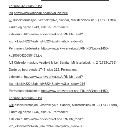
kb20070426650562.jpg
[iv]
http://www.kongcarl.no/no/var-historie
[v]
Kildeinformasjon: Vestfold fylke, Sandar, Ministerialbok nr. 2 (1733-1788),
Fødte og døpte 1743, side 25.
Permanent
sidelenke:
http://www.arkivverket.no/URN:kb_read?
idx_kildeid=8224&idx_id=8224&uid=ny&idx_side=-27
Permanent bildelenke:
http://www.arkivverket.no/URN:NBN:no-a1450-
kb20070426650433.jpg
[vi]
Kildeinformasjon: Vestfold fylke, Sandar, Ministerialbok nr. 2 (1733-1788),
Døde og begravede 1743, side 212.
Permanent
sidelenke:
http://www.arkivverket.no/URN:kb_read?
idx_kildeid=8224&idx_id=8224&uid=ny&idx_side=-216
Permanent bildelenke:
http://www.arkivverket.no/URN:NBN:no-a1450-
kb20070426650622.jpg
[vii]
Kildeinformasjon: Vestfold fylke, Sandar, Ministerialbok nr. 2 (1733-1788),
Fødte og døpte 1746, side 36.
Permanent
sidelenke: http://www.arkivverket.no/URN:kb_read?
idx_kildeid=8224&idx_id=8224&uid=ny&idx_side=-38