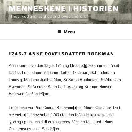
Skip
MENNESKENE I HISTORIEN
to
“They lived and laughed and loved and left.”
content
Menu
1745-7 ANNE POVELSDATTER BØCKMAN
Anne kom til verden 13 juli 1745 og ble døpt
[i]
20 samme måned.
Da fikk hun fadrene Madame Dorthe Bøchman, Sal. Edlers fra
Laurwig; Madame Judithe Mou, Sr Søren Bøchmans; Sr Abraham
Bøchman; Sr Andreas Barth fra L.wigen; og Sr Knud Hansen
Hellewad fra Sandefjord.
Foreldrene var Poul Conrad Bøchman
[ii]
og Maren Olsdatter. De to
ble viet
[iii]
22 november 1740 uten forutgående trolovelse eller
lysning og i henhold til et kongebrev. Vielsen fant sted i Hans
Christensens hus i Sandefjord.