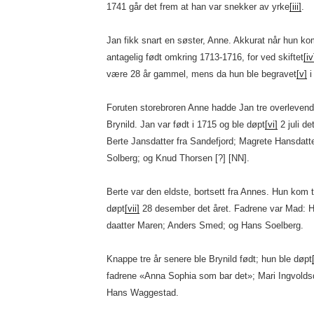
1741 går det frem at han var snekker av yrke
[iii]
.
Jan fikk snart en søster, Anne. Akkurat når hun kom
antagelig født omkring 1713-1716, for ved skiftet
[iv
være 28 år gammel, mens da hun ble begravet
[v]
i
Foruten storebroren Anne hadde Jan tre overlevend
Brynild. Jan var født i 1715 og ble døpt
[vi]
2 juli de
Berte Jansdatter fra Sandefjord; Magrete Hansdat
Solberg; og Knud Thorsen [?] [NN].
Berte var den eldste, bortsett fra Annes. Hun kom t
døpt
[vii]
28 desember det året. Fadrene var Mad: 
daatter Maren; Anders Smed; og Hans Soelberg.
Knappe tre år senere ble Brynild født; hun ble døpt
fadrene «Anna Sophia som bar det»; Mari Ingvolds
Hans Waggestad.