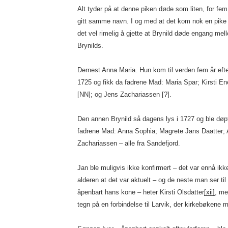
Alt tyder på at denne piken døde som liten, for fe
gitt samme navn. I og med at det kom nok en pike
det vel rimelig å gjette at Brynild døde engang me
Brynilds.
Dernest Anna Maria. Hun kom til verden fem år efte
1725 og fikk da fadrene Mad: Maria Spar; Kirsti En
[NN]; og Jens Zachariassen [?].
Den annen Brynild så dagens lys i 1727 og ble døp
fadrene Mad: Anna Sophia; Magrete Jans Daatter;
Zachariassen – alle fra Sandefjord.
Jan ble muligvis ikke konfirmert – det var ennå ikke
alderen at det var aktuelt – og de neste man ser til
åpenbart hans kone – heter Kirsti Olsdatter
[xii]
, me
tegn på en forbindelse til Larvik, der kirkebøkene m