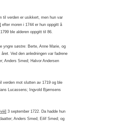
 til verden er usikkert, men hun var
]
efter moren i 1744 er hun oppgitt å
 1799 ble alderen oppgitt til 86.
e yngre søstre: Berte, Anne Marie, og
t året. Ved den anledningen var fadrene
ter; Anders Smed; Halvor Andersen
il verden mot slutten av 1719 og ble
Hans Lucassens; Ingvold Bjørnsens
[viii]
3 september 1722. Da hadde hun
daatter; Anders Smed; Eilif Smed; og