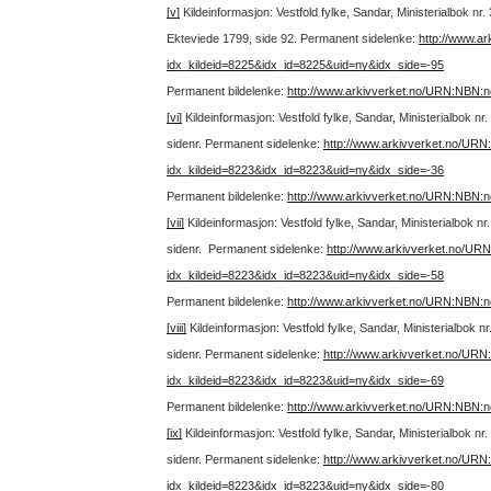
[v]
Kildeinformasjon: Vestfold fylke, Sandar, Ministerialbok n
Ekteviede 1799, side 92.
Permanent sidelenke:
http://www.a
idx_kildeid=8225&idx_id=8225&uid=ny&idx_side=-95
Permanent bildelenke:
http://www.arkivverket.no/URN:NBN:
[vi]
Kildeinformasjon: Vestfold fylke, Sandar, Ministerialbok nr
sidenr.
Permanent sidelenke:
http://www.arkivverket.no/URN
idx_kildeid=8223&idx_id=8223&uid=ny&idx_side=-36
Permanent bildelenke:
http://www.arkivverket.no/URN:NBN:
[vii]
Kildeinformasjon: Vestfold fylke, Sandar, Ministerialbok nr
sidenr.
Permanent sidelenke:
http://www.arkivverket.no/UR
idx_kildeid=8223&idx_id=8223&uid=ny&idx_side=-58
Permanent bildelenke:
http://www.arkivverket.no/URN:NBN:
[viii]
Kildeinformasjon: Vestfold fylke, Sandar, Ministerialbok nr
sidenr.
Permanent sidelenke:
http://www.arkivverket.no/URN
idx_kildeid=8223&idx_id=8223&uid=ny&idx_side=-69
Permanent bildelenke:
http://www.arkivverket.no/URN:NBN:
[ix]
Kildeinformasjon: Vestfold fylke, Sandar, Ministerialbok nr
sidenr.
Permanent sidelenke:
http://www.arkivverket.no/URN
idx_kildeid=8223&idx_id=8223&uid=ny&idx_side=-80