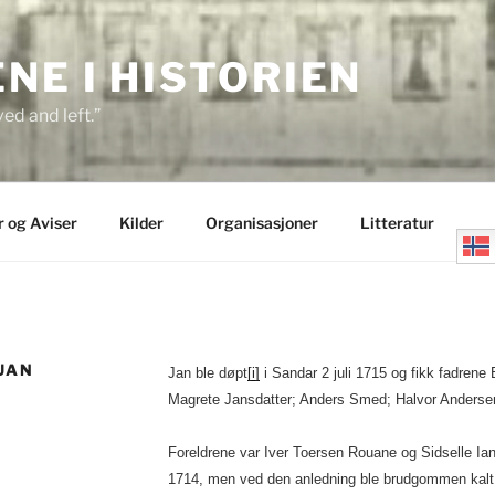
E I HISTORIEN
ed and left.”
r og Aviser
Kilder
Organisasjoner
Litteratur
UAN
Jan ble døpt
[i]
i Sandar 2 juli 1715 og fikk fadrene 
Magrete Jansdatter; Anders Smed; Halvor Anderse
Foreldrene var Iver Toersen Rouane og Sidselle Ian
1714, men ved den anledning ble brudgommen kalt fo