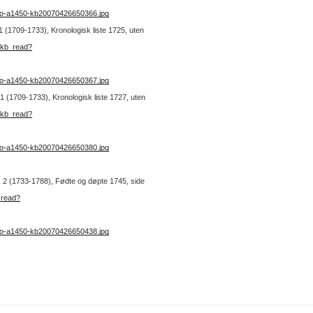
no-a1450-kb20070426650366.jpg
 1 (1709-1733), Kronologisk liste 1725, uten
:kb_read?
no-a1450-kb20070426650367.jpg
. 1 (1709-1733), Kronologisk liste 1727, uten
:kb_read?
no-a1450-kb20070426650380.jpg
nr. 2 (1733-1788), Fødte og døpte 1745, side
_read?
no-a1450-kb20070426650438.jpg