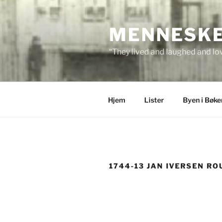
Skip
to
MENNESKEN
content
“They lived and laughed and lov
Hjem
Lister
Byen i Bøke
1744-13 JAN IVERSEN RO