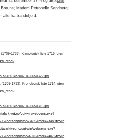
e født 22 desember 1744 og døpt
[xiii]
ut: Brauns; Madem Petronelle Sandberg;
 alle fra Sandefjord.
1 (1709-1733), Kronologisk liste 1715, uten
:kb_read?
no-a1450-kb20070426650322.jpg
 1 (1709-1733), Kronologisk liste 1714, uten
:kb_read?
no-a1450-kb20070426650316.jpg
igitalarkivet.no/cgi-win/webcens.exe?
=506&personpostnr=3489&merk=3489#ovre
digitalarkivet.no/cgi-win/webcens.exe?
=580&personpostnr=4076&merk=4076#ovre