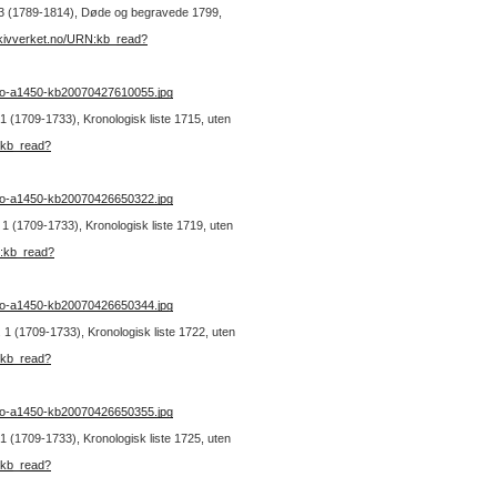
r. 3 (1789-1814), Døde og begravede 1799,
rkivverket.no/URN:kb_read?
no-a1450-kb20070427610055.jpg
. 1 (1709-1733), Kronologisk liste 1715, uten
:kb_read?
no-a1450-kb20070426650322.jpg
. 1 (1709-1733), Kronologisk liste 1719, uten
N:kb_read?
no-a1450-kb20070426650344.jpg
. 1 (1709-1733), Kronologisk liste 1722, uten
:kb_read?
no-a1450-kb20070426650355.jpg
. 1 (1709-1733), Kronologisk liste 1725, uten
:kb_read?