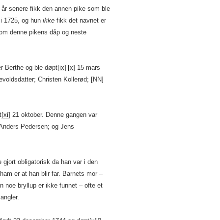
m år senere fikk den annen pike som ble
 i 1725, og hun
ikke
fikk det navnet er
llom denne pikens dåp og neste
,
r Berthe og ble døpt
[ix]
[x]
15 mars
evoldsdatter; Christen Kollerød; [NN]
t
[xi]
21 oktober. Denne gangen var
 Anders Pedersen; og Jens
 gjort obligatorisk da han var i den
 ham er at han blir far. Barnets mor –
n noe bryllup er ikke funnet – ofte et
angler.