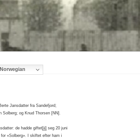
Norwegian
Berte Jansdatter fra Sandefjord;
n Solberg; og Knud Thorsen [NN].
sdatter: de hadde giftet
[ii]
seg 20 juni
r «Solberg». I skiftet efter ham i