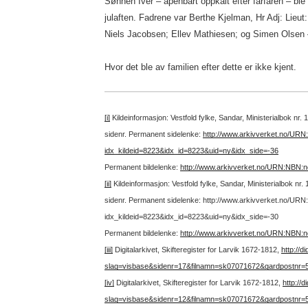
Sønnen Iver – åpenbart oppkalt efter farfaren – bl
julaften. Fadrene var Berthe Kjelman, Hr Adj: Lie
Niels Jacobsen; Ellev Mathiesen; og Simen Olsen –
Hvor det ble av familien efter dette er ikke kjent.
[i]
Kildeinformasjon: Vestfold fylke, Sandar, Ministerialbok nr. 
sidenr.
Permanent sidelenke:
http://www.arkivverket.no/URN
idx_kildeid=8223&idx_id=8223&uid=ny&idx_side=-36
Permanent bildelenke:
http://www.arkivverket.no/URN:NBN:
[ii]
Kildeinformasjon: Vestfold fylke, Sandar, Ministerialbok nr.
sidenr.
Permanent sidelenke: http://www.arkivverket.no/URN
idx_kildeid=8223&idx_id=8223&uid=ny&idx_side=-30
Permanent bildelenke:
http://www.arkivverket.no/URN:NBN:
[iii]
Digitalarkivet, Skifteregister for Larvik 1672-1812,
http://d
slag=visbase&sidenr=17&filnamn=sk07071672&gardpostnr
[iv]
Digitalarkivet, Skifteregister for Larvik 1672-1812,
http://
slag=visbase&sidenr=12&filnamn=sk07071672&gardpostnr