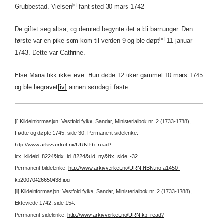
[ii]
Grubbestad. Vielsen
fant sted 30 mars 1742.
De giftet seg altså, og dermed begynte det å bli barnunger. Den
[iii]
første var en pike som kom til verden 9 og ble døpt
11 januar
1743. Dette var Cathrine.
Else Maria fikk ikke leve. Hun døde 12 uker gammel 10 mars 1745
og ble begravet
[iv]
annen søndag i faste.
[i]
Kildeinformasjon: Vestfold fylke, Sandar, Ministerialbok nr. 2 (1733-1788),
Fødte og døpte 1745, side 30.
Permanent sidelenke:
http://www.arkivverket.no/URN:kb_read?
idx_kildeid=8224&idx_id=8224&uid=ny&idx_side=-32
Permanent bildelenke:
http://www.arkivverket.no/URN:NBN:no-a1450-
kb20070426650438.jpg
[ii]
Kildeinformasjon: Vestfold fylke, Sandar, Ministerialbok nr. 2 (1733-1788),
Ekteviede 1742, side 154.
Permanent sidelenke:
http://www.arkivverket.no/URN:kb_read?