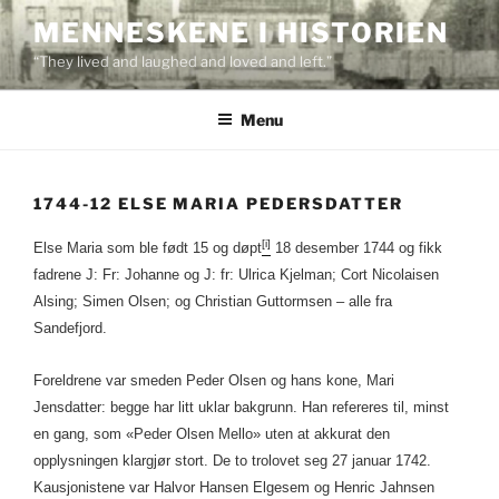
Skip
MENNESKENE I HISTORIEN
to
“They lived and laughed and loved and left.”
content
Menu
1744-12 ELSE MARIA PEDERSDATTER
[i]
Else Maria som ble født 15 og døpt
18 desember 1744 og fikk
fadrene J: Fr: Johanne og J: fr: Ulrica Kjelman; Cort Nicolaisen
Alsing; Simen Olsen; og Christian Guttormsen – alle fra
Sandefjord.
Foreldrene var smeden Peder Olsen og hans kone, Mari
Jensdatter: begge har litt uklar bakgrunn. Han refereres til, minst
en gang, som «Peder Olsen Mello» uten at akkurat den
opplysningen klargjør stort. De to trolovet seg 27 januar 1742.
Kausjonistene var Halvor Hansen Elgesem og Henric Jahnsen