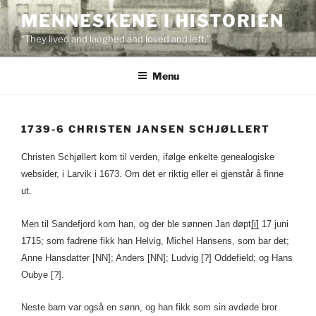
Skip
MENNESKENE I HISTORIEN
to
“They lived and laughed and loved and left.”
content
Menu
1739-6 CHRISTEN JANSEN SCHJØLLERT
Christen Schjøllert kom til verden, ifølge enkelte genealogiske
websider, i Larvik i 1673. Om det er riktig eller ei gjenstår å finne
ut.
Men til Sandefjord kom han, og der ble sønnen Jan døpt
[i]
17 juni
1715; som fadrene fikk han Helvig, Michel Hansens, som bar det;
Anne Hansdatter [NN]; Anders [NN]; Ludvig [?] Oddefield; og Hans
Oubye [?].
Neste barn var også en sønn, og han fikk som sin avdøde bror