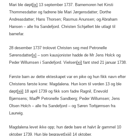
Mari ble døpt
[ix]
13 september 1737. Barnemoren het Kirsti
Thommesdatter og fadrene ble Mari Jørgensdatter; Dorthe
Andreasdatter; Hans Thorsen; Rasmus Anunsen; og Abraham
Hansen – alle fra Sandefjord. Christen Schjøllert ble utlagt til
barnefar.
28 desember 1737 trolovet Christen seg med Petronelle
Sørensdatter
[x]
– som kausjonister hadde de Mr Jens Holck og
Peder Willumsen i Sandefjord. Vielsen
[xi]
fant sted 21 januar 1738.
Første barn av dette ekteskapet var en pike og hun fikk navn efter
Christens første kone: Magdalena. Hun kom til verden 13 og ble
døpt
[xii]
18 april 1739 og fikk som fadre Ragnil, Enevold
lle
Bjørnsens; Mad
Petronelle Sandberg; Peder Willumsen; Jens
Olsen Holch – alle fra Sandefjord – og Søren Torbjørnsen fra
Laurwig.
Magdalena levet ikke opp; hun døde bare et halvt år gammel 10
oktober 1739. Hun ble begravet
[xiii]
14 oktober.