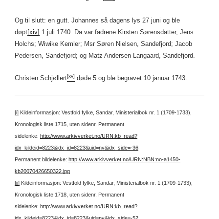
Og til slutt: en gutt. Johannes så dagens lys 27 juni og ble
døpt
[xiv]
1 juli 1740. Da var fadrene Kirsten Sørensdatter, Jens
Holchs; Wiwike Kemler; Msr Søren Nielsen, Sandefjord; Jacob
Pedersen, Sandefjord; og Matz Andersen Langaard, Sandefjord.
[xv]
Christen Schjøllert
døde 5 og ble begravet 10 januar 1743.
[i]
Kildeinformasjon: Vestfold fylke, Sandar, Ministerialbok nr. 1 (1709-1733),
Kronologisk liste 1715, uten sidenr.
Permanent
sidelenke:
http://www.arkivverket.no/URN:kb_read?
idx_kildeid=8223&idx_id=8223&uid=ny&idx_side=-36
Permanent bildelenke:
http://www.arkivverket.no/URN:NBN:no-a1450-
kb20070426650322.jpg
[ii]
Kildeinformasjon: Vestfold fylke, Sandar, Ministerialbok nr. 1 (1709-1733),
Kronologisk liste 1718, uten sidenr.
Permanent
sidelenke:
http://www.arkivverket.no/URN:kb_read?
idx_kildeid=8223&idx_id=8223&uid=ny&idx_side=-52