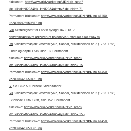
sidelenke:
http://www.arkivverket.no/URN:kb_read?
idx_kildeid=8223&idx_id=8223&uid=ny&idx_side=-71
Permanent bildelenke:
http://www.arkivverket.no/URN:NBN:no-a1450-
kb20070426650357.jpg
[viii]
Skifteregister for Larvik byfogd 1672-1812,
http://digitalarkivet.arkivverket.no/gen/vis/27/pa00000000606776
[ix]
Kildeinformasjon: Vestfold fylke, Sandar, Ministerialbok nr. 2 (1733-1788),
Fødte og døpte 1738, side 13.
Permanent
sidelenke:
http://www.arkivverket.no/URN:kb_read?
idx_kildeid=8224&idx_id=8224&uid=ny&idx_side=-15
Permanent bildelenke:
http://www.arkivverket.no/URN:NBN:no-a1450-
kb20070426650421.jpg
[x]
Se 1762-59 Pernelle Sørensdatter
[xi]
Kildeinformasjon: Vestfold fylke, Sandar, Ministerialbok nr. 2 (1733-1788),
Ekteviede 1736-1738, side 152.
Permanent
sidelenke:
http://www.arkivverket.no/URN:kb_read?
idx_kildeid=8224&idx_id=8224&uid=ny&idx_side=-155
Permanent bildelenke:
http://www.arkivverket.no/URN:NBN:no-a1450-
kb20070426650561.jpg