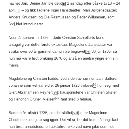
navnet Jan. Denne Jan ble døpt
[ii]
1 søndag efter påske 1718 – 24
april
[iii]
– og fikk fadrene Inger Hansdaatter; Mari Jørgensdaatter;
Anders Knudsen; og Ole Rasmussen og Peder Willumsen, som
[xx] blef introduceret.
Noen år senere – i 1736 – døde Christen Schjøllerts kone –
antagelig var dette første ekteskap. Magdelone Jansdatter var
straks over 60 år gammel da hun ble begravet
[iv]
30 juli 1736, så
hun må være født omkring 1676 og altså en anelse yngre enn sin
mann.
Magdelone og Christen hadde, ved siden av sønnen Jan, datteren
[v]
Johanne som vel var eldre: 26 januar 1723 trolovet
hun seg med
Giert Abrahamsen Reynert
[vi]
; kausjonistene var Christen Skøler
[vii]
og Hendrich Grüner. Vielsen
fant sted 8 februar.
Samme år, altså i 1736, ble det skiftet
[viii]
efter Magdelone –
Christen skulle gifte seg igjen. Det vil si, før det kom så langt fant
han trøst annetsteds: en uektefødt pike ved navn pike som het