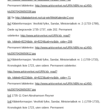
Permanent bildelenke:
http://www.arkivverket.no/URN:NBN:no-a1450-
kb20070426650338.jpg
[iii]
Se
http://digitalarkivet.no/cgi-win/WebKalender2.exe
[iv]
Kildeinformasjon: Vestfold fylke, Sandar, Ministerialbok nr. 2 (1733-1788),
Døde og begravede 1735-1737, side 202.
Permanent
sidelenke:
http://www.arkivverket.no/URN:kb_read?
idx_kildeid=8224&idx_id=8224&uid=ny&idx_side=-206
Permanent bildelenke:
http://www.arkivverket.no/URN:NBN:no-a1450-
kb20070426650612.jpg
[v]
Kildeinformasjon: Vestfold fylke, Sandar, Ministerialbok nr. 1 (1709-1733),
Kronologisk liste 1723, uten sidenr.
Permanent sidelenke:
http://www.arkivverket.no/URN:kb_read?
idx_kildeid=8223&idx_id=8223&uid=ny&idx_side=-71
Permanent bildelenke:
http://www.arkivverket.no/URN:NBN:no-a1450-
kb20070426650357.jpg
[vi]
1735-11 Giert Abrahamsen Reyner
[vii]
Kildeinformasjon: Vestfold fylke, Sandar, Ministerialbok nr. 1 (1709-1733),
Kronologisk liste 1723, uten sidenr.
Permanent