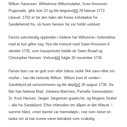
Willum Sørensen. Wilhelmine Willumsdatter, Sven Amunsen
Pugestads, gikk bort 23 og ble begravet
[ii]
29 februar 1772.
Likevel: 1702 er før den tiden det finnes kirkebøker for
Sandeherred fra, så hvem hennes far var forblir usikkert.
Første selvstendig opptreden i kildene har Willumine i forbindelse
med at hun gifter seg. Hun ble trolovet med Swen Amunsen 6
oktober 1735, som kausjonister hadde de Swen Braad og
Christopher Hansen. Vielsen
[iii]
fulgte 26 november 1735.
Første barn var en gutt som efter tidens skikk fikk navn efter sin
morfar – han ble hetende Willum. Willum kom til verden i
Sandefjord på sensommeren og ble døpt
[iv]
26 august 1736. Da
fikk han fadrene Mad: Johanna Mørches; Pernelle Sørensdatter;
Sr. Knut Hansen; Jørgen Jørgensen guadsche; og Mogens Stubel
– alle fra Sandefjord. Efter inførselen om dåpen er det tilføyet, i
samme hånd, «men barnet var hiemedøpt», noe som reiser en
tanke om at han kunne være betraktet som svakelig.