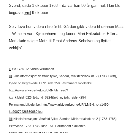
Svend, døde 1 oktober 1768 – da var han 80 år gammel. Han ble
begravet
[viii]
9 oktober.
Selv leve hun videre i fire år til. Gården gikk videre til sønnen Matz
– Wilhelm var i Kjøbenhavn – og konen Mari Eriksdatter. Efter at
Mari døde solgte Matz til Prost Andreas Schelven og flyttet
vekk
[ix]
.
[i]
Se 1736-12 Søren Willumsen
[ii]
Kildeinformasjon: Vestfold fylke, Sandar, Ministerialbok nr. 2 (1733-1788),
Døde og begravede 1772, side 250.
Permanent sidelenke:
http://www.arkivverket.no/URN:kb_read?
idx_kildeid=8224&idx_id=8224&uid=ny&idx_side=-254
Permanent bildelenke:
http://www.arkivverket.no/URN:NBN:no-a1450-
kb20070426650660.jpg
[iii]
Kildeinformasjon: Vestfold fylke, Sandar, Ministerialbok nr. 2 (1733-1788),
Ekteviede 1733-1736, side 151.
Permanent sidelenke:
http://www.arkivverket.no/URN:kb_read?