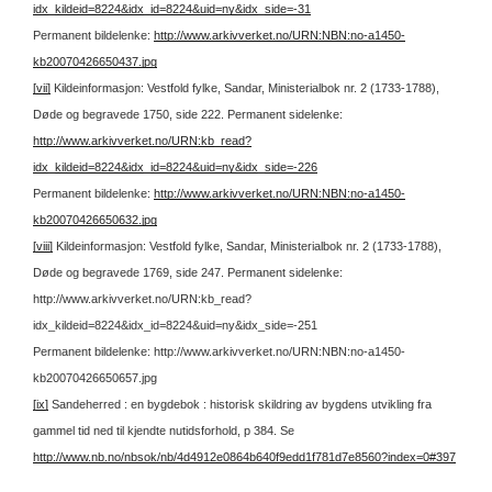
idx_kildeid=8224&idx_id=8224&uid=ny&idx_side=-31
Permanent bildelenke:
http://www.arkivverket.no/URN:NBN:no-a1450-
kb20070426650437.jpg
[vii]
Kildeinformasjon: Vestfold fylke, Sandar, Ministerialbok nr. 2 (1733-1788),
Døde og begravede 1750, side 222.
Permanent sidelenke:
http://www.arkivverket.no/URN:kb_read?
idx_kildeid=8224&idx_id=8224&uid=ny&idx_side=-226
Permanent bildelenke:
http://www.arkivverket.no/URN:NBN:no-a1450-
kb20070426650632.jpg
[viii]
Kildeinformasjon: Vestfold fylke, Sandar, Ministerialbok nr. 2 (1733-1788),
Døde og begravede 1769, side 247.
Permanent sidelenke:
http://www.arkivverket.no/URN:kb_read?
idx_kildeid=8224&idx_id=8224&uid=ny&idx_side=-251
Permanent bildelenke: http://www.arkivverket.no/URN:NBN:no-a1450-
kb20070426650657.jpg
[ix]
Sandeherred : en bygdebok : historisk skildring av bygdens utvikling fra
gammel tid ned til kjendte nutidsforhold, p 384. Se
http://www.nb.no/nbsok/nb/4d4912e0864b640f9edd1f781d7e8560?index=0#397