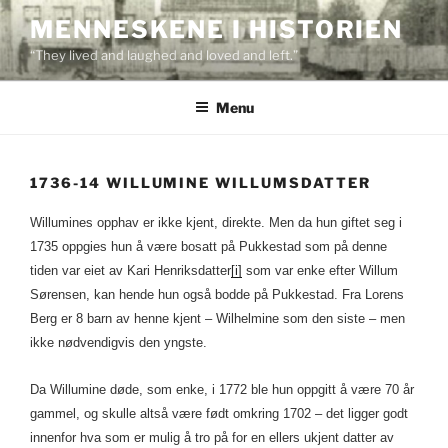
Skip
MENNESKENE I HISTORIEN
to
“They lived and laughed and loved and left.”
content
Menu
1736-14 WILLUMINE WILLUMSDATTER
Willumines opphav er ikke kjent, direkte. Men da hun giftet seg i
1735 oppgies hun å være bosatt på Pukkestad som på denne
tiden var eiet av Kari Henriksdatter
[i]
som var enke efter Willum
Sørensen, kan hende hun også bodde på Pukkestad. Fra Lorens
Berg er 8 barn av henne kjent – Wilhelmine som den siste – men
ikke nødvendigvis den yngste.
Da Willumine døde, som enke, i 1772 ble hun oppgitt å være 70 år
gammel, og skulle altså være født omkring 1702 – det ligger godt
innenfor hva som er mulig å tro på for en ellers ukjent datter av