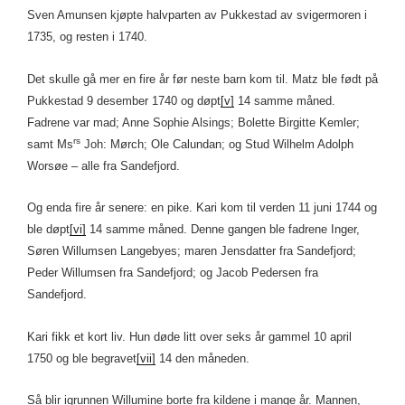
Sven Amunsen kjøpte halvparten av Pukkestad av svigermoren i
1735, og resten i 1740.
Det skulle gå mer en fire år før neste barn kom til. Matz ble født på
Pukkestad 9 desember 1740 og døpt
[v]
14 samme måned.
Fadrene var mad; Anne Sophie Alsings; Bolette Birgitte Kemler;
rs
samt Ms
Joh: Mørch; Ole Calundan; og Stud Wilhelm Adolph
Worsøe – alle fra Sandefjord.
Og enda fire år senere: en pike. Kari kom til verden 11 juni 1744 og
ble døpt
[vi]
14 samme måned. Denne gangen ble fadrene Inger,
Søren Willumsen Langebyes; maren Jensdatter fra Sandefjord;
Peder Willumsen fra Sandefjord; og Jacob Pedersen fra
Sandefjord.
Kari fikk et kort liv. Hun døde litt over seks år gammel 10 april
1750 og ble begravet
[vii]
14 den måneden.
Så blir igrunnen Willumine borte fra kildene i mange år. Mannen,