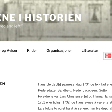
E I HISTORIEN
ed and left.”
r og Aviser
Kilder
Organisasjoner
Litteratur
SEN
Hans ble døpt
[i]
palmesøndag 1734 og fikk fadrene
Pedersdatter Sandberg; Peder Jacobsen; Guttorm 
Foreldrene var Lars Christensen
[ii]
og Hanna Hansda
1731 eller tidlig i 1732, og Hans synes å være førs
Lars fulgte to og et halvt år senere, han ble døpt
[iv