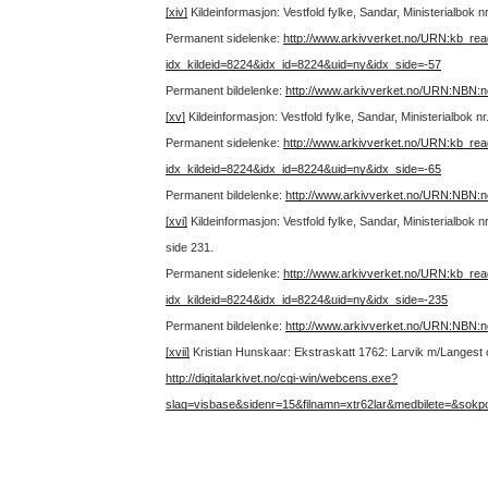
[xiv]
Kildeinformasjon: Vestfold fylke, Sandar, Ministerialbok 
Permanent sidelenke:
http://www.arkivverket.no/URN:kb_re
idx_kildeid=8224&idx_id=8224&uid=ny&idx_side=-57
Permanent bildelenke:
http://www.arkivverket.no/URN:NBN:
[xv]
Kildeinformasjon: Vestfold fylke, Sandar, Ministerialbok n
Permanent sidelenke:
http://www.arkivverket.no/URN:kb_re
idx_kildeid=8224&idx_id=8224&uid=ny&idx_side=-65
Permanent bildelenke:
http://www.arkivverket.no/URN:NBN:
[xvi]
Kildeinformasjon: Vestfold fylke, Sandar, Ministerialbok
side 231.
Permanent sidelenke:
http://www.arkivverket.no/URN:kb_re
idx_kildeid=8224&idx_id=8224&uid=ny&idx_side=-235
Permanent bildelenke:
http://www.arkivverket.no/URN:NBN:
[xvii]
Kristian Hunskaar: Ekstraskatt 1762: Larvik m/Langest og 
http://digitalarkivet.no/cgi-win/webcens.exe?
slag=visbase&sidenr=15&filnamn=xtr62lar&medbilete=&sokp