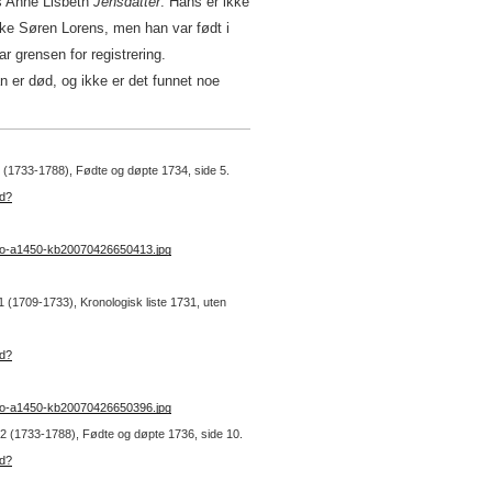
s Anne Lisbeth
Jensdatter
. Hans er ikke
kke Søren Lorens, men han var født i
 grensen for registrering.
an er død, og ikke er det funnet noe
 2 (1733-1788), Fødte og døpte 1734, side 5.
ad?
no-a1450-kb20070426650413.jpg
 1 (1709-1733), Kronologisk liste 1731, uten
ad?
no-a1450-kb20070426650396.jpg
r. 2 (1733-1788), Fødte og døpte 1736, side 10.
ad?