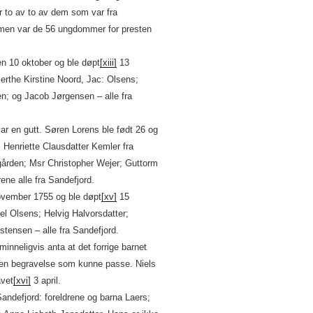
 to av to av dem som var fra
mmen var de 56 ungdommer for presten
en 10 oktober og ble døpt
[xiii]
13
rthe Kirstine Noord, Jac: Olsens;
n; og Jacob Jørgensen – alle fra
var en gutt. Søren Lorens ble født 26 og
Henriette Clausdatter Kemler fra
gården; Msr Christopher Wejer; Guttorm
ene alle fra Sandefjord.
november 1755 og ble døpt
[xv]
15
 Olsens; Helvig Halvorsdatter;
ensen – alle fra Sandefjord.
minneligvis anta at det forrige barnet
oen begravelse som kunne passe. Niels
avet
[xvi]
3 april.
andefjord: foreldrene og barna Laers;