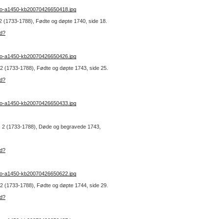
no-a1450-kb20070426650418.jpg
. 2 (1733-1788), Fødte og døpte 1740, side 18.
ad?
no-a1450-kb20070426650426.jpg
r. 2 (1733-1788), Fødte og døpte 1743, side 25.
ad?
no-a1450-kb20070426650433.jpg
 nr. 2 (1733-1788), Døde og begravede 1743,
ad?
no-a1450-kb20070426650622.jpg
r. 2 (1733-1788), Fødte og døpte 1744, side 29.
ad?