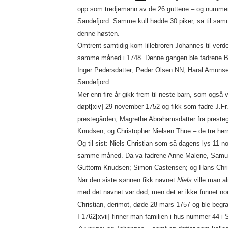
opp som tredjemann av de 26 guttene – og nummer
Sandefjord. Samme kull hadde 30 piker, så til sa
denne høsten.
Omtrent samtidig kom lillebroren Johannes til verd
samme måned i 1748. Denne gangen ble fadrene Be
Inger Pedersdatter; Peder Olsen NN; Haral Amunse
Sandefjord.
Mer enn fire år gikk frem til neste barn, som også 
døpt
[xiv]
29 november 1752 og fikk som fadre J.Fr. 
prestegården; Magrethe Abrahamsdatter fra preste
Knudsen; og Christopher Nielsen Thue – de tre herr
Og til sist: Niels Christian som så dagens lys 11 
samme måned. Da va fadrene Anne Malene, Samuel
Guttorm Knudsen; Simon Castensen; og Hans Christ
Når den siste sønnen fikk navnet
Niels
ville man al
med det navnet var død, men det er ikke funnet n
Christian, derimot, døde 28 mars 1757 og ble begr
I 1762
[xvii]
finner man familien i hus nummer 44 i S