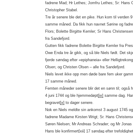
fadrene Mad; Hr Lethes; Jomfru Lethes; Sr: Hans 
Christopher Stabel.
Tre år senere ble det en pike. Hun kom til verden 
samme måned. Da fikk hun navnet Sørine og fad
Flors; Bolette Birgitte Kemler; Sr Hans Christens
fra Sandefjord.
Gutten fikk fadrene Bolette Birgitte Kemler fra Pre
Owe Enda tre år gikk, og så ble Niels født. Det sk
fjerde søndag efter «epiphaneia» eller Helligtrekon
Olsen; og Christen Olsen – alle fra Sandefjord.
Niels levet ikke opp men døde bare fem uker gamm
17 samme måned.
Femten måneder senere blir det en sønn til; også h
4 juni 1744 og ble hjemmedøpt
[ix]
samme dag. Han d
begravet
[x]
to dager senere.
Nok en Niels meldte sin ankomst 3 august 1745 og
fadrene Madame Kirsten Wrigt; Sr. Hans Christense
Søren Nielsen; Mr Andreas Schrader; og Mr Jonas 
Hans ble konfirmert
[xii]
17 søndag efter trefoldighet