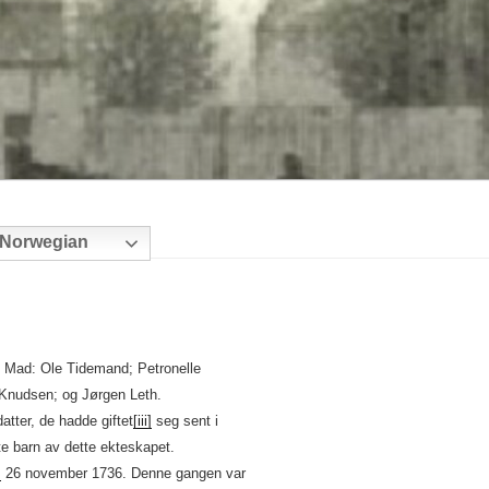
Norwegian
 Mad: Ole Tidemand; Petronelle
Knudsen; og Jørgen Leth.
tter, de hadde giftet
[iii]
seg sent i
te barn av dette ekteskapet.
]
26 november 1736. Denne gangen var