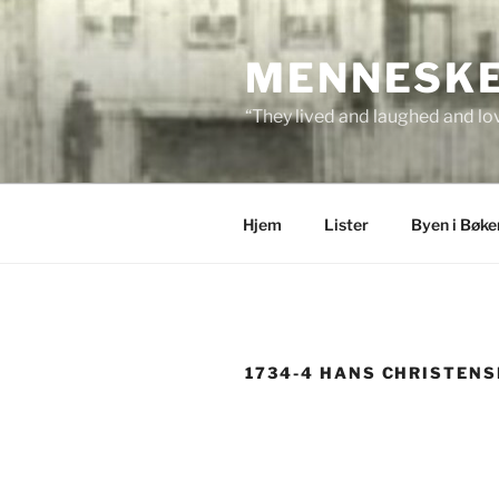
Skip
to
MENNESKEN
content
“They lived and laughed and lov
Hjem
Lister
Byen i Bøke
1734-4 HANS CHRISTEN