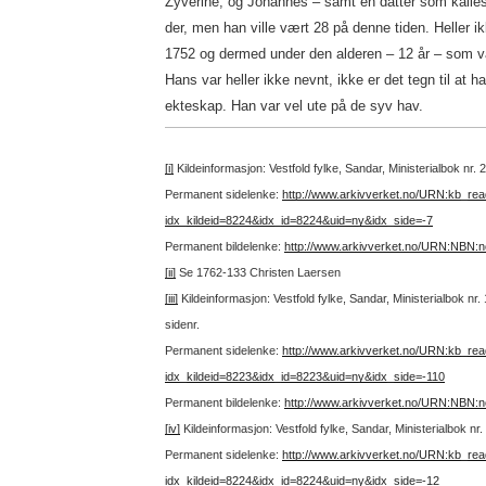
Zyverine; og Johannes – samt en datter som kalle
der, men han ville vært 28 på denne tiden. Heller i
1752 og dermed under den alderen – 12 år – som var
Hans var heller ikke nevnt, ikke er det tegn til at h
ekteskap. Han var vel ute på de syv hav.
[i]
Kildeinformasjon: Vestfold fylke, Sandar, Ministerialbok nr.
Permanent sidelenke:
http://www.arkivverket.no/URN:kb_re
idx_kildeid=8224&idx_id=8224&uid=ny&idx_side=-7
Permanent bildelenke:
http://www.arkivverket.no/URN:NBN:
[ii]
Se 1762-133 Christen Laersen
[iii]
Kildeinformasjon: Vestfold fylke, Sandar, Ministerialbok nr.
sidenr.
Permanent sidelenke:
http://www.arkivverket.no/URN:kb_re
idx_kildeid=8223&idx_id=8223&uid=ny&idx_side=-110
Permanent bildelenke:
http://www.arkivverket.no/URN:NBN:
[iv]
Kildeinformasjon: Vestfold fylke, Sandar, Ministerialbok n
Permanent sidelenke:
http://www.arkivverket.no/URN:kb_re
idx_kildeid=8224&idx_id=8224&uid=ny&idx_side=-12