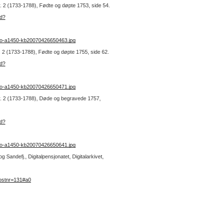
nr. 2 (1733-1788), Fødte og døpte 1753, side 54.
ad?
no-a1450-kb20070426650463.jpg
r. 2 (1733-1788), Fødte og døpte 1755, side 62.
ad?
no-a1450-kb20070426650471.jpg
 nr. 2 (1733-1788), Døde og begravede 1757,
ad?
no-a1450-kb20070426650641.jpg
Sandefj., Digitalpensjonatet, Digitalarkivet,
ostnr=131#a0