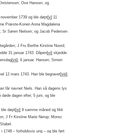
Christensen; Ove Hansen; og
9 november 1739 og ble døpt
[v]
11
rene Præste-Konen Anna Magdalena
en; Sr Søren Nielsen; og Jacob Pedersen
stegården; J Fru Berthe Kirstine Noord;
jedde 31 januar 1743. Dåpen
[vi]
skjedde
gersdag
[vii]
, 6 januar. Hansen; Simen
el 12 mars 1743. Han ble begravet
[viii]
an får navnet Niels. Han så dagens lys
øde dagen efter, 5 juni, og ble
 ble døpt
[xi]
9 samme måned og fikk
n; J Fr Kirstine Marie Nerup; Monsr.
Stabel.
 i 1748 – forholdsvis ung – og ble ført