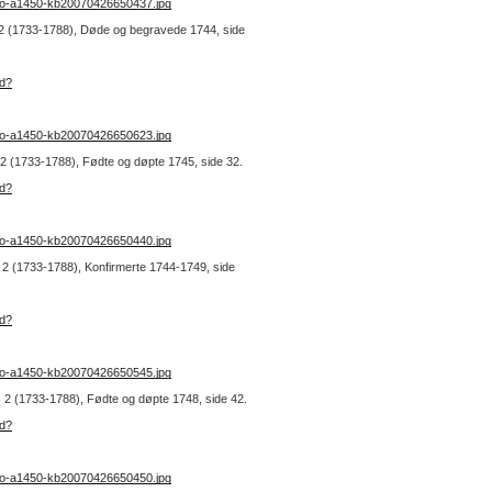
no-a1450-kb20070426650437.jpg
r. 2 (1733-1788), Døde og begravede 1744, side
ad?
no-a1450-kb20070426650623.jpg
r. 2 (1733-1788), Fødte og døpte 1745, side 32.
ad?
no-a1450-kb20070426650440.jpg
r. 2 (1733-1788), Konfirmerte 1744-1749, side
ad?
no-a1450-kb20070426650545.jpg
r. 2 (1733-1788), Fødte og døpte 1748, side 42.
ad?
no-a1450-kb20070426650450.jpg