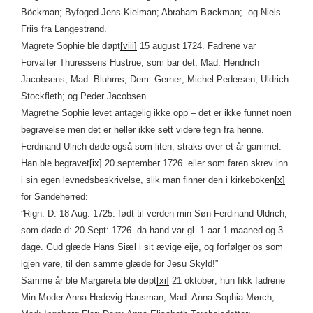
Böckman; Byfoged Jens Kielman; Abraham Bøckman; og Niels
Friis fra Langestrand.
Magrete Sophie ble døpt
[viii]
15 august 1724. Fadrene var
Forvalter Thuressens Hustrue, som bar det; Mad: Hendrich
Jacobsens; Mad: Bluhms; Dem: Gerner; Michel Pedersen; Uldrich
Stockfleth; og Peder Jacobsen.
Magrethe Sophie levet antagelig ikke opp – det er ikke funnet noen
begravelse men det er heller ikke sett videre tegn fra henne.
Ferdinand Ulrich døde også som liten, straks over et år gammel.
Han ble begravet
[ix]
20 september 1726. eller som faren skrev inn
i sin egen levnedsbeskrivelse, slik man finner den i kirkeboken
[x]
for Sandeherred:
”Rign. D: 18 Aug. 1725. født til verden min Søn Ferdinand Uldrich,
som døde d: 20 Sept: 1726. da hand var gl. 1 aar 1 maaned og 3
dage. Gud glæde Hans Siæl i sit ævige eije, og forfølger os som
igjen vare, til den samme glæde for Jesu Skyld!”
Samme år ble Margareta ble døpt
[xi]
21 oktober; hun fikk fadrene
Min Moder Anna Hedevig Hausman; Mad: Anna Sophia Mørch;