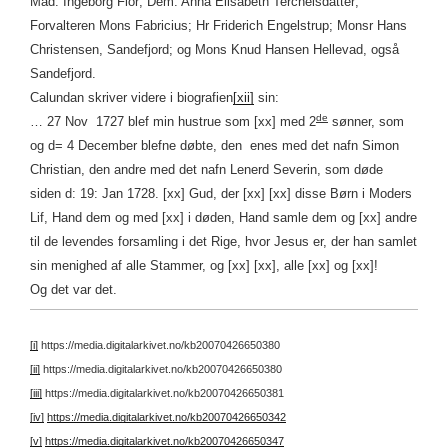
Mad: Ingeborg Flor; Dem: Anna Elisabeth Terchelsdatter;
Forvalteren Mons Fabricius; Hr Friderich Engelstrup; Monsr Hans
Christensen, Sandefjord; og Mons Knud Hansen Hellevad, også
Sandefjord.
Calundan skriver videre i biografien
[xii]
sin:
de
… 27 Nov 1727 blef min hustrue som [xx] med 2
sønner, som
og d= 4 December blefne døbte, den enes med det nafn Simon
Christian, den andre med det nafn Lenerd Severin, som døde
siden
d: 19: Jan 1728. [xx] Gud, der [xx] [xx] disse Børn i Moders
Lif, Hand dem og med [xx] i døden, Hand samle dem og [xx] andre
til de levendes forsamling i det Rige, hvor Jesus er, der han samlet
sin menighed af alle Stammer, og [xx] [xx], alle [xx] og [xx]!
Og det var det.
[i]
https://media.digitalarkivet.no/kb20070426650380
[ii]
https://media.digitalarkivet.no/kb20070426650380
[iii]
https://media.digitalarkivet.no/kb20070426650381
[iv]
https://media.digitalarkivet.no/kb20070426650342
[v]
https://media.digitalarkivet.no/kb20070426650347