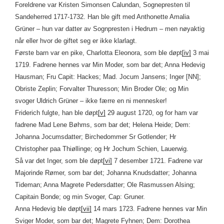
Foreldrene var Kristen Simonsen Calundan, Sognepresten til
Sandeherred 1717-1732. Han ble gift med Anthonette Amalia
Grüner – hun var datter av Sognpresten i Hedrum – men nøyaktig
når eller hvor de giftet seg er ikke klarlagt.
Første barn var en pike, Charlotta Eleonora, som ble døpt
[iv]
3 mai
1719. Fadrene hennes var Min Moder, som bar det; Anna Hedevig
Hausman; Fru Capit: Hackes; Mad. Jocum Jansens; Inger [NN];
Obriste Zeplin; Forvalter Thuresson; Min Broder Ole; og Min
svoger Uldrich Grüner – ikke færre en ni mennesker!
Friderich fulgte, han ble døpt
[v]
29 august 1720, og for ham var
fadrene Mad Lene Bøhms, som bar det; Helena Heide; Dem:
Johanna Jocumsdatter; Birchedommer Sr Gotlender; Hr
Christopher paa Thiøllinge; og Hr Jochum Schien, Lauerwig.
Så var det Inger, som ble døpt
[vi]
7 desember 1721. Fadrene var
Majorinde Rømer, som bar det; Johanna Knudsdatter; Johanna
Tideman; Anna Magrete Pedersdatter; Ole Rasmussen Alsing;
Capitain Bonde; og min Svoger, Cap: Gruner.
Anna Hedevig ble døpt
[vii]
14 mars 1723. Fadrene hennes var Min
Sviger Moder, som bar det; Magrete Fyhnen; Dem: Dorothea