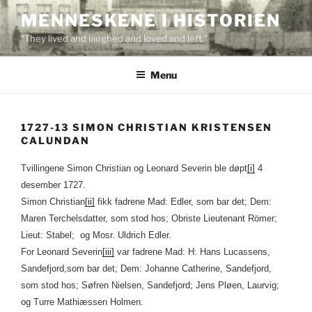
Skip
MENNESKENE I HISTORIEN
to
“They lived and laughed and loved and left.”
content
Menu
1727-13 SIMON CHRISTIAN KRISTENSEN
CALUNDAN
Tvillingene Simon Christian og Leonard Severin ble døpt
[i]
4
desember 1727.
Simon Christian
[ii]
fikk fadrene Mad: Edler, som bar det; Dem:
Maren Terchelsdatter, som stod hos; Obriste Lieutenant Römer;
Lieut: Stabel; og Mosr. Uldrich Edler.
For Leonard Severin
[iii]
var fadrene Mad: H: Hans Lucassens,
Sandefjord,som bar det; Dem: Johanne Catherine, Sandefjord,
som stod hos; Søfren Nielsen, Sandefjord; Jens Pløen, Laurvig;
og Turre Mathiæssen Holmen.