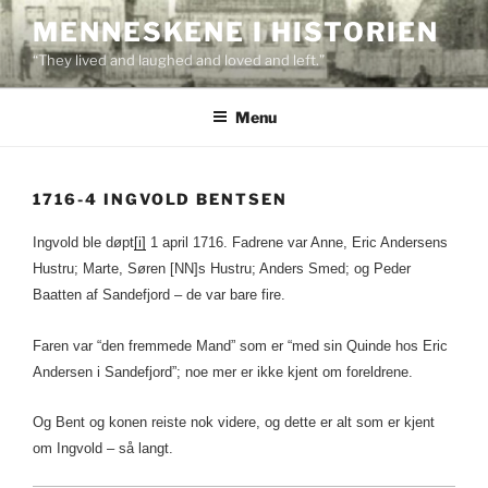
Skip
MENNESKENE I HISTORIEN
to
“They lived and laughed and loved and left.”
content
Menu
1716-4 INGVOLD BENTSEN
Ingvold ble døpt
[i]
1 april 1716. Fadrene var Anne, Eric Andersens
Hustru; Marte, Søren [NN]s Hustru; Anders Smed; og Peder
Baatten af Sandefjord – de var bare fire.
Faren var “den fremmede Mand” som er “med sin Quinde hos Eric
Andersen i Sandefjord”; noe mer er ikke kjent om foreldrene.
Og Bent og konen reiste nok videre, og dette er alt som er kjent
om Ingvold – så langt.