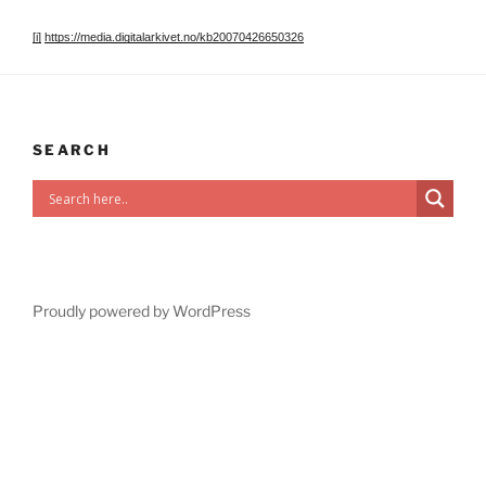
[i]
https://media.digitalarkivet.no/kb20070426650326
SEARCH
Proudly powered by WordPress