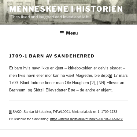
Skip
MENNESKENE I HISTORIEN
to
“They lived and laughed and loved and left.”
content
Menu
1709-1 BARN AV SANDEHERRED
Et barn hvis navn ikke er kjent – kirkeboksiden er delvis skadet –
men hvis navn eller mor kan ha vært Magrethe, ble døpt
[i]
17 mars
1709. Blant fadrene finner man Ole Haughem [?]; [NN] Ellevssøn
Brønnum; og Sidtzil Ellevsdatter Bøe – de andre er ukjent.
[i]
SAKO, Sandar kirkebøker, F/Fa/L0001: Ministerialbok nr. 1, 1709-1733
Brukslenke for sidevisning:
https://media.digitalarkivet.no/kb20070426650288