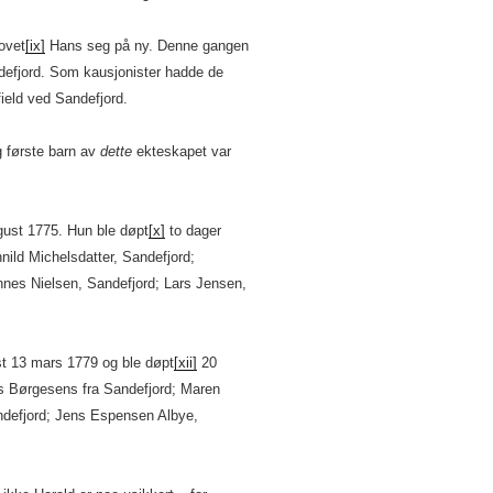
ovet
[ix]
Hans seg på ny. Denne gangen
ndefjord. Som kausjonister hadde de
eld ved Sandefjord.
g første barn av
dette
ekteskapet var
ugust 1775. Hun ble døpt
[x]
to dager
ild Michelsdatter, Sandefjord;
nes Nielsen, Sandefjord; Lars Jensen,
mst 13 mars 1779 og ble døpt
[xii]
20
s Børgesens fra Sandefjord; Maren
ndefjord; Jens Espensen Albye,