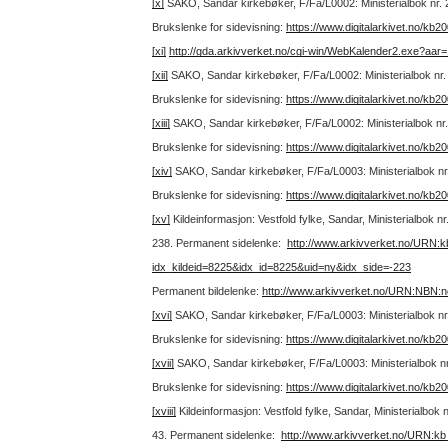
[x]
SAKO, Sandar kirkebøker, F/Fa/L0002: Ministerialbok nr. 
Brukslenke for sidevisning:
https://www.digitalarkivet.no/kb
[xi]
http://gda.arkivverket.no/cgi-win/WebKalender2.exe?aa
[xii]
SAKO, Sandar kirkebøker, F/Fa/L0002: Ministerialbok nr.
Brukslenke for sidevisning:
https://www.digitalarkivet.no/kb
[xiii]
SAKO, Sandar kirkebøker, F/Fa/L0002: Ministerialbok nr.
Brukslenke for sidevisning:
https://www.digitalarkivet.no/kb
[xiv]
SAKO, Sandar kirkebøker, F/Fa/L0003: Ministerialbok nr.
Brukslenke for sidevisning:
https://www.digitalarkivet.no/kb
[xv]
Kildeinformasjon: Vestfold fylke, Sandar, Ministerialbok n
238.
Permanent sidelenke:
http://www.arkivverket.no/URN:
idx_kildeid=8225&idx_id=8225&uid=ny&idx_side=-223
Permanent bildelenke:
http://www.arkivverket.no/URN:NBN:
[xvi]
SAKO, Sandar kirkebøker, F/Fa/L0003: Ministerialbok nr.
Brukslenke for sidevisning:
https://www.digitalarkivet.no/kb
[xvii]
SAKO, Sandar kirkebøker, F/Fa/L0003: Ministerialbok nr
Brukslenke for sidevisning:
https://www.digitalarkivet.no/kb
[xviii]
Kildeinformasjon: Vestfold fylke, Sandar, Ministerialbok
43.
Permanent sidelenke:
http://www.arkivverket.no/URN:k