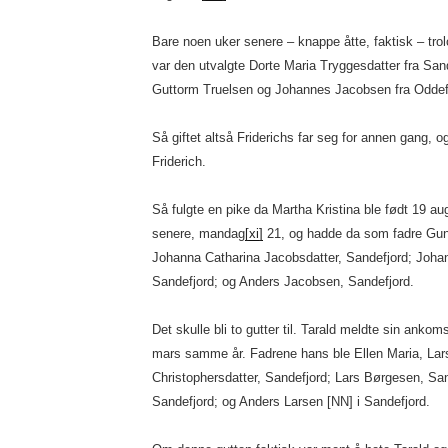
Bare noen uker senere – knappe åtte, faktisk – trol
var den utvalgte Dorte Maria Tryggesdatter fra Sa
Guttorm Truelsen og Johannes Jacobsen fra Oddefi
Så giftet altså Friderichs far seg for annen gang, o
Friderich.
Så fulgte en pike da Martha Kristina ble født 19 a
senere, mandag
[xi]
21, og hadde da som fadre Gunn
Johanna Catharina Jacobsdatter, Sandefjord; Johan
Sandefjord; og Anders Jacobsen, Sandefjord.
Det skulle bli to gutter til. Tarald meldte sin anko
mars samme år. Fadrene hans ble Ellen Maria, Lar
Christophersdatter, Sandefjord; Lars Børgesen, Sa
Sandefjord; og Anders Larsen [NN] i Sandefjord.