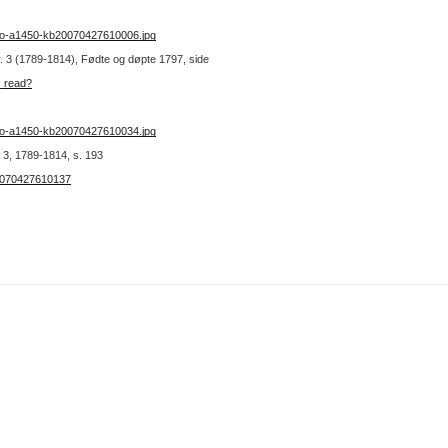
no-a1450-kb20070427610006.jpg
nr. 3 (1789-1814), Fødte og døpte 1797, side
b_read?
no-a1450-kb20070427610034.jpg
 3, 1789-1814, s. 193
20070427610137