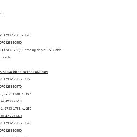
71
2, 1733-1788, s. 170
20070426650580
. 2 (1733-1788), Fødte og døpte 1773, side
b_read?
no-a1450-kb20070426650519.jpg
2, 1733-1788, s. 169
20070426650579
 2, 1733-1788, s. 107
20070426650516
 2, 1733-1788, s. 250
20070426650660
2, 1733-1788, s. 170
20070426650580