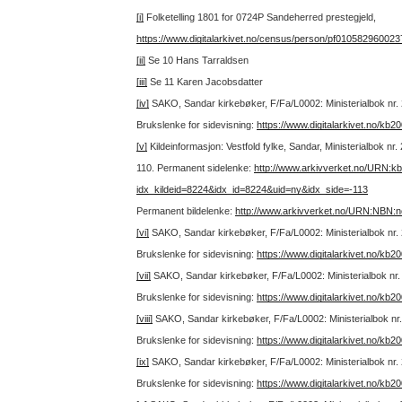
[i]
Folketelling 1801 for 0724P Sandeherred prestegjeld,
https://www.digitalarkivet.no/census/person/pf010582960023
[ii]
Se 10 Hans Tarraldsen
[iii]
Se 11 Karen Jacobsdatter
[iv]
SAKO, Sandar kirkebøker, F/Fa/L0002: Ministerialbok nr. 
Brukslenke for sidevisning:
https://www.digitalarkivet.no/kb
[v]
Kildeinformasjon: Vestfold fylke, Sandar, Ministerialbok nr
110.
Permanent sidelenke:
http://www.arkivverket.no/URN:k
idx_kildeid=8224&idx_id=8224&uid=ny&idx_side=-113
Permanent bildelenke:
http://www.arkivverket.no/URN:NBN:
[vi]
SAKO, Sandar kirkebøker, F/Fa/L0002: Ministerialbok nr. 
Brukslenke for sidevisning:
https://www.digitalarkivet.no/kb
[vii]
SAKO, Sandar kirkebøker, F/Fa/L0002: Ministerialbok nr.
Brukslenke for sidevisning:
https://www.digitalarkivet.no/kb
[viii]
SAKO, Sandar kirkebøker, F/Fa/L0002: Ministerialbok nr.
Brukslenke for sidevisning:
https://www.digitalarkivet.no/kb
[ix]
SAKO, Sandar kirkebøker, F/Fa/L0002: Ministerialbok nr. 
Brukslenke for sidevisning:
https://www.digitalarkivet.no/kb