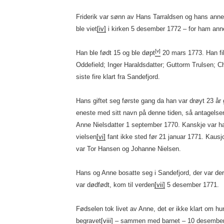
Friderik var sønn av Hans Tarraldsen og hans anne
ble viet
[iv]
i kirken 5 desember 1772 – for ham anne
[v]
Han ble født 15 og ble døpt
20 mars 1773. Han fi
Oddefield; Inger Haraldsdatter; Guttorm Trulsen; Ch
siste fire klart fra Sandefjord.
Hans giftet seg første gang da han var drøyt 23 å
eneste med sitt navn på denne tiden, så antagelsen
Anne Nielsdatter 1 september 1770. Kanskje var h
vielsen
[vi]
fant ikke sted før 21 januar 1771. Kausj
var Tor Hansen og Johanne Nielsen.
Hans og Anne bosatte seg i Sandefjord, der var der
var dødfødt, kom til verden
[vii]
5 desember 1771.
Fødselen tok livet av Anne, det er ikke klart om
begravet
[viii]
– sammen med barnet – 10 desember 