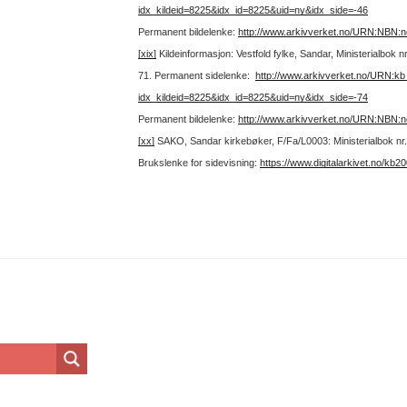
idx_kildeid=8225&idx_id=8225&uid=ny&idx_side=-46
Permanent bildelenke:
http://www.arkivverket.no/URN:NBN:
[xix]
Kildeinformasjon: Vestfold fylke, Sandar, Ministerialbok 
71.
Permanent sidelenke:
http://www.arkivverket.no/URN:k
idx_kildeid=8225&idx_id=8225&uid=ny&idx_side=-74
Permanent bildelenke:
http://www.arkivverket.no/URN:NBN:
[xx]
SAKO, Sandar kirkebøker, F/Fa/L0003: Ministerialbok nr.
Brukslenke for sidevisning:
https://www.digitalarkivet.no/kb