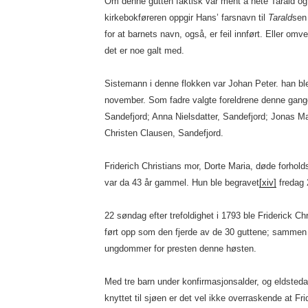
Om denne gutten faktisk var ment å hete Tarald og 
kirkebokføreren oppgir Hans’ farsnavn til
Tarald
sen 
for at barnets navn, også, er feil innført. Eller omve
det er noe galt med.
Sistemann i denne flokken var Johan Peter. han bl
november. Som fadre valgte foreldrene denne gange
Sandefjord; Anna Nielsdatter, Sandefjord; Jonas M
Christen Clausen, Sandefjord.
Friderich Christians mor, Dorte Maria, døde forhold
var da 43 år gammel. Hun ble begravet
[xiv]
fredag 
22 søndag efter trefoldighet i 1793 ble Friderick Ch
ført opp som den fjerde av de 30 guttene; sammen 
ungdommer for presten denne høsten.
Med tre barn under konfirmasjonsalder, og eldsteda
knyttet til sjøen er det vel ikke overraskende at Fri