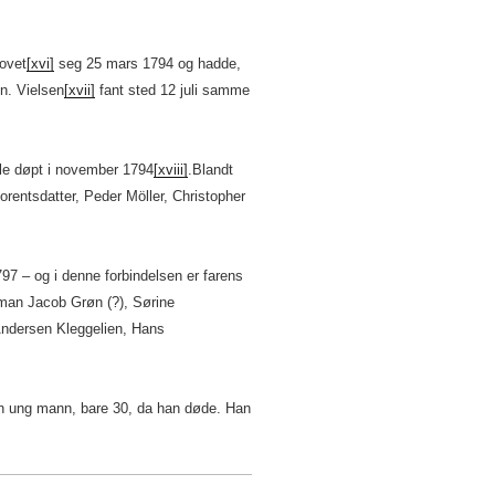
ovet
[xvi]
seg 25 mars 1794 og hadde,
n. Vielsen
[xvii]
fant sted 12 juli samme
ble døpt i november 1794
[xviii]
.Blandt
rentsdatter, Peder Möller, Christopher
7 – og i denne forbindelsen er farens
 man Jacob Grøn (?), Sørine
 Andersen Kleggelien, Hans
en ung mann, bare 30, da han døde. Han