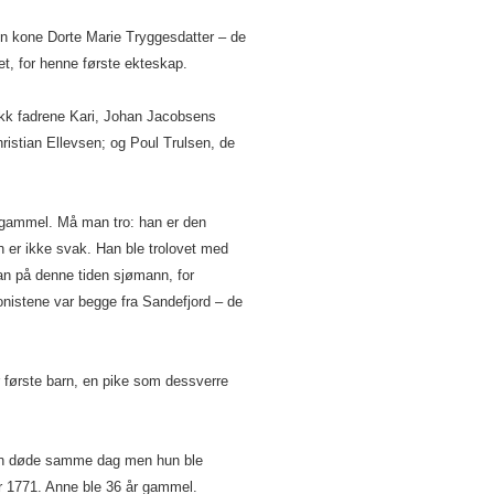
n kone Dorte Marie Tryggesdatter – de
t, for henne første ekteskap.
kk fadrene Kari, Johan Jacobsens
ristian Ellevsen; og Poul Trulsen, de
r gammel. Må man tro: han er den
 er ikke svak. Han ble trolovet med
an på denne tiden sjømann, for
onistene var begge fra Sandefjord – de
 første barn, en pike som dessverre
 hun døde samme dag men hun ble
1771. Anne ble 36 år gammel.