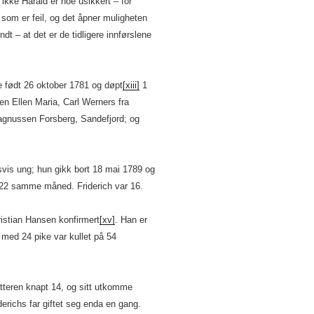
ikke Harald er noe usikkert – for
som er feil, og det åpner muligheten
ndt – at det er de tidligere innførslene
e født 26 oktober 1781 og døpt
[xiii]
1
n Ellen Maria, Carl Werners fra
agnussen Forsberg, Sandefjord; og
svis ung; hun gikk bort 18 mai 1789 og
22 samme måned. Friderich var 16.
ristian Hansen konfirmert
[xv]
. Han er
med 24 pike var kullet på 54
tteren knapt 14, og sitt utkomme
derichs far giftet seg enda en gang.