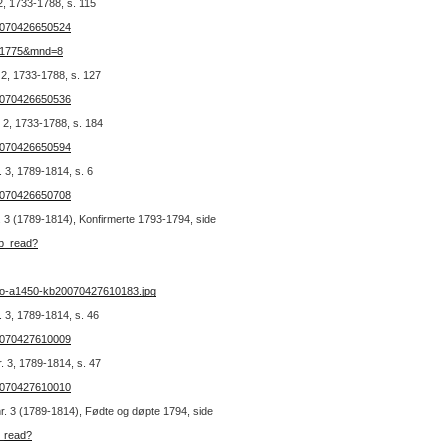
2, 1733-1788, s. 115
20070426650524
r=1775&mnd=8
 2, 1733-1788, s. 127
20070426650536
 2, 1733-1788, s. 184
20070426650594
 3, 1789-1814, s. 6
20070426650708
r. 3 (1789-1814), Konfirmerte 1793-1794, side
kb_read?
no-a1450-kb20070427610183.jpg
 3, 1789-1814, s. 46
20070427610009
. 3, 1789-1814, s. 47
20070427610010
 nr. 3 (1789-1814), Fødte og døpte 1794, side
b_read?