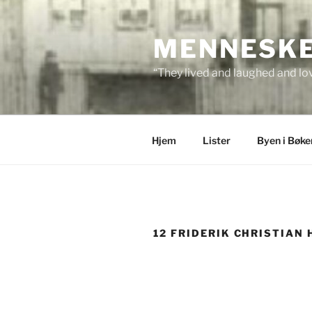
Skip
to
MENNESKEN
content
“They lived and laughed and lov
Hjem
Lister
Byen i Bøke
12 FRIDERIK CHRISTIAN