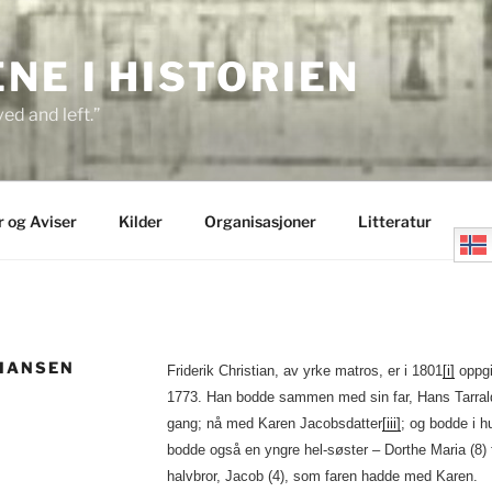
E I HISTORIEN
ed and left.”
r og Aviser
Kilder
Organisasjoner
Litteratur
 HANSEN
Friderik Christian, av yrke matros, er i 1801
[i]
oppgit
1773. Han bodde sammen med sin far, Hans Tarra
gang; nå med Karen Jacobsdatter
[iii]
; og bodde i 
bodde også en yngre hel-søster – Dorthe Maria (8) 
halvbror, Jacob (4), som faren hadde med Karen.