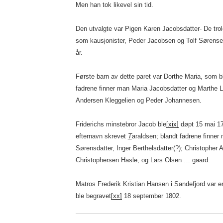
Men han tok likevel sin tid.
Den utvalgte var Pigen Karen Jacobsdatter- De trol
som kausjonister, Peder Jacobsen og Tolf Sørense
år.
Første barn av dette paret var Dorthe Maria, som 
fadrene finner man Maria Jacobsdatter og Marthe Lo
Andersen Kleggelien og Peder Johannesen.
Friderichs minstebror Jacob ble
[xix]
døpt 15 mai 179
efternavn skrevet
T
araldsen; blandt fadrene finner
Sørensdatter, Inger Berthelsdatter(?); Christopher
Christophersen Hasle, og Lars Olsen … gaard.
Matros Frederik Kristian Hansen i Sandefjord var 
ble begravet
[xx]
18 september 1802.