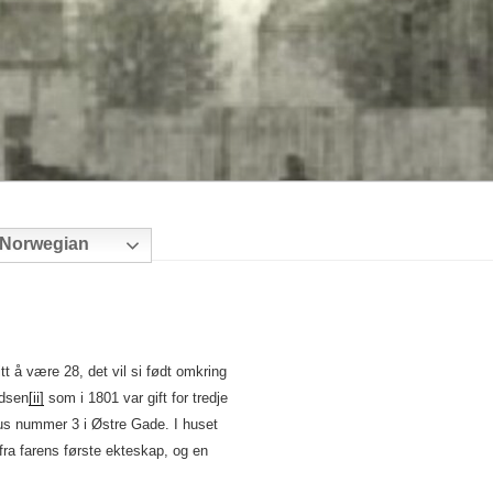
Norwegian
t å være 28, det vil si født omkring
ldsen
[ii]
som i 1801 var gift for tredje
hus nummer 3 i Østre Gade. I huset
fra farens første ekteskap, og en