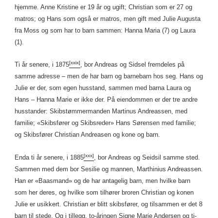
hjemme. Anne Kristine er 19 år og ugift; Christian som er 27 og
matros; og Hans som også er matros, men gift med Julie Augusta
fra Moss og som har to barn sammen: Hanna Maria (7) og Laura
(1).
[xxix]
Ti år senere, i 1875
, bor Andreas og Sidsel fremdeles på
samme adresse – men de har barn og barnebarn hos seg. Hans og
Julie er der, som egen husstand, sammen med barna Laura og
Hans – Hanna Marie er ikke der. På eiendommen er der tre andre
husstander: Skibstømmermanden Martinus Andreassen, med
familie; «Skibsfører og Skibsreder» Hans Sørensen med familie;
og Skibsfører Christian Andreasen og kone og barn.
[xxx]
Enda ti år senere, i 1885
, bor Andreas og Seidsil samme sted.
Sammen med dem bor Sesilie og mannen, Marthinius Andreassen.
Han er «Baasmand» og de har antagelig barn, men hvilke barn
som her deres, og hvilke som tilhører broren Christian og konen
Julie er usikkert. Christian er blitt skibsfører, og tilsammen er det 8
barn til stede. Og i tillegg, to-åringen Signe Marie Andersen og ti-