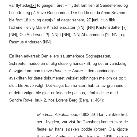
var flyttedag
[x]
to ganger i året – flyttet familien til Sandeherred og
bosatte seg på Rove Ødegaarden. Der bodde de da Anne Søvrine
ble født 18 juni og døpt
[xi]
ni dager senere, 27 juni. Hun fikk
fadrene Helvig Marie Kristoffersdatter [NN]; [NN] Kristensdatter [?]
[NN]; Ole Andersen [?] [NN] I [NN]; [NN] Abrahamsen [?] [NN]; og
Rasmus Andersen [NN].
En liten advarsel: Den ellers så utmerkede Sognepresten,
Schrøeter, hadde en utrolig uleselig håndskrift, og det er vanskelig
å avgjøre om han skrive
Rove
eller
Aarøe
. I den opprinnelige
avskriften for dette dokumentet vekslet tolkningen mellom de to: til
slutt ble
Rove
valgt. Det valget kan ha vært feil. En av grunnene til
at dette valget ble gjort er følgende passus, i forbindelse med
Søndre Rove, bruk 2, hos Lorens Berg (Berg, s. 464):
«
Andreas Abrahamssøn
1802-39. Han var ikke født
her i bygden, var vist fra Tønsberg-kanten hvor de
fleste av hans søsken bodde (broren Ola kjøpte
Bakken). Andreas døde barnløs 1839, enken