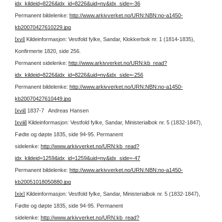
idx_kildeid=8226&idx_id=8226&uid=ny&idx_side=-36
Permanent bildelenke:
http://www.arkivverket.no/URN:NBN:no-a1450-
kb20070427610229.jpg
[xvi]
Kildeinformasjon: Vestfold fylke, Sandar, Klokkerbok nr. 1 (1814-1835),
Konfirmerte 1820, side 256.
Permanent sidelenke:
http://www.arkivverket.no/URN:kb_read?
idx_kildeid=8226&idx_id=8226&uid=ny&idx_side=-256
Permanent bildelenke:
http://www.arkivverket.no/URN:NBN:no-a1450-
kb20070427610449.jpg
[xvii]
1837-7 Andreas Hansen
[xviii]
Kildeinformasjon: Vestfold fylke, Sandar, Ministerialbok nr. 5 (1832-1847),
Fødte og døpte 1835, side 94-95.
Permanent
sidelenke:
http://www.arkivverket.no/URN:kb_read?
idx_kildeid=1259&idx_id=1259&uid=ny&idx_side=-47
Permanent bildelenke:
http://www.arkivverket.no/URN:NBN:no-a1450-
kb20051018050880.jpg
[xix]
Kildeinformasjon: Vestfold fylke, Sandar, Ministerialbok nr. 5 (1832-1847),
Fødte og døpte 1835, side 94-95.
Permanent
sidelenke:
http://www.arkivverket.no/URN:kb_read?