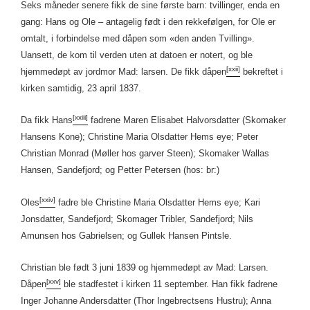
Seks måneder senere fikk de sine første barn: tvillinger, enda en
gang: Hans og Ole – antagelig født i den rekkefølgen, for Ole er
omtalt, i forbindelse med dåpen som «den anden Tvilling».
Uansett, de kom til verden uten at datoen er notert, og ble
[xxii]
hjemmedøpt av jordmor Mad: larsen. De fikk dåpen
bekreftet i
kirken samtidig, 23 april 1837.
[xxiii]
Da fikk Hans
fadrene Maren Elisabet Halvorsdatter (Skomaker
Hansens Kone); Christine Maria Olsdatter Hems eye; Peter
Christian Monrad (Møller hos garver Steen); Skomaker Wallas
Hansen, Sandefjord; og Petter Petersen (hos: br:)
[xxiv]
Oles
fadre ble Christine Maria Olsdatter Hems eye; Kari
Jonsdatter, Sandefjord; Skomager Tribler, Sandefjord; Nils
Amunsen hos Gabrielsen; og Gullek Hansen Pintsle.
Christian ble født 3 juni 1839 og hjemmedøpt av Mad: Larsen.
[xxv]
Dåpen
ble stadfestet i kirken 11 september. Han fikk fadrene
Inger Johanne Andersdatter (Thor Ingebrectsens Hustru); Anna