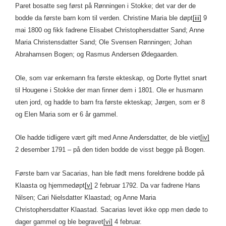
Paret bosatte seg først på Rønningen i Stokke; det var der de
bodde da første barn kom til verden. Christine Maria ble døpt
[iii]
9
mai 1800 og fikk fadrene Elisabet Christophersdatter Sand; Anne
Maria Christensdatter Sand; Ole Svensen Rønningen; Johan
Abrahamsen Bogen; og Rasmus Andersen Ødegaarden.
Ole, som var enkemann fra første ekteskap, og Dorte flyttet snart
til Hougene i Stokke der man finner dem i 1801. Ole er husmann
uten jord, og hadde to barn fra første ekteskap; Jørgen, som er 8
og Elen Maria som er 6 år gammel.
Ole hadde tidligere vært gift med Anne Andersdatter, de ble viet
[iv]
2 desember 1791 – på den tiden bodde de visst begge på Bogen.
Første barn var Sacarias, han ble født mens foreldrene bodde på
Klaasta og hjemmedøpt
[v]
2 februar 1792. Da var fadrene Hans
Nilsen; Cari Nielsdatter Klaastad; og Anne Maria
Christophersdatter Klaastad. Sacarias levet ikke opp men døde to
dager gammel og ble begravet
[vi]
4 februar.