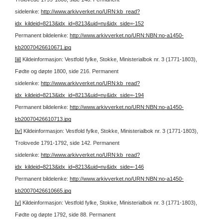
sidelenke:
http://www.arkivverket.no/URN:kb_read?
idx_kildeid=8213&idx_id=8213&uid=ny&idx_side=-152
Permanent bildelenke:
http://www.arkivverket.no/URN:NBN:no-a1450-
kb20070426610671.jpg
[iii]
Kildeinformasjon: Vestfold fylke, Stokke, Ministerialbok nr. 3 (1771-1803),
Fødte og døpte 1800, side 216.
Permanent
sidelenke:
http://www.arkivverket.no/URN:kb_read?
idx_kildeid=8213&idx_id=8213&uid=ny&idx_side=-194
Permanent bildelenke:
http://www.arkivverket.no/URN:NBN:no-a1450-
kb20070426610713.jpg
[iv]
Kildeinformasjon: Vestfold fylke, Stokke, Ministerialbok nr. 3 (1771-1803),
Trolovede 1791-1792, side 142.
Permanent
sidelenke:
http://www.arkivverket.no/URN:kb_read?
idx_kildeid=8213&idx_id=8213&uid=ny&idx_side=-146
Permanent bildelenke:
http://www.arkivverket.no/URN:NBN:no-a1450-
kb20070426610665.jpg
[v]
Kildeinformasjon: Vestfold fylke, Stokke, Ministerialbok nr. 3 (1771-1803),
Fødte og døpte 1792, side 88.
Permanent