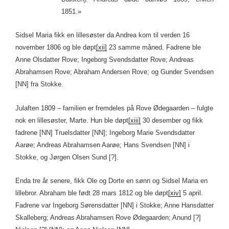
1851.»
Sidsel Maria fikk en lillesøster da Andrea kom til verden 16
november 1806 og ble døpt
[xii]
23 samme måned. Fadrene ble
Anne Olsdatter Rove; Ingeborg Svendsdatter Rove; Andreas
Abrahamsen Rove; Abraham Andersen Rove; og Gunder Svendsen
[NN] fra Stokke.
Julaften 1809 – familien er fremdeles på Rove Ødegaarden – fulgte
nok en lillesøster, Marte. Hun ble døpt
[xiii]
30 desember og fikk
fadrene [NN] Truelsdatter [NN]; Ingeborg Marie Svendsdatter
Aarøe; Andreas Abrahamsen Aarøe; Hans Svendsen [NN] i
Stokke, og Jørgen Olsen Sund [?].
Enda tre år senere, fikk Ole og Dorte en sønn og Sidsel Maria en
lillebror. Abraham ble født 28 mars 1812 og ble døpt
[xiv]
5 april.
Fadrene var Ingeborg Sørensdatter [NN] i Stokke; Anne Hansdatter
Skalleberg; Andreas Abrahamsen Rove Ødegaarden; Anund [?]