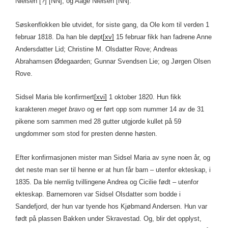
Nielsen [?] [NN]; og Aage Nielsen [NN].
Søskenflokken ble utvidet, for siste gang, da Ole kom til verden 1
februar 1818. Da han ble døpt
[xv]
15 februar fikk han fadrene Anne
Andersdatter Lid; Christine M. Olsdatter Rove; Andreas
Abrahamsen Ødegaarden; Gunnar Svendsen Lie; og Jørgen Olsen
Rove.
Sidsel Maria ble konfirmert
[xvi]
1 oktober 1820. Hun fikk
karakteren
meget bravo
og er ført opp som nummer 14 av de 31
pikene som sammen med 28 gutter utgjorde kullet på 59
ungdommer som stod for presten denne høsten.
Efter konfirmasjonen mister man Sidsel Maria av syne noen år, og
det neste man ser til henne er at hun får barn – utenfor ekteskap, i
1835. Da ble nemlig tvillingene Andrea og Cicilie født – utenfor
ekteskap. Barnemoren var Sidsel Olsdatter som bodde i
Sandefjord, der hun var tyende hos Kjøbmand Andersen. Hun var
født på plassen Bakken under Skravestad. Og, blir det opplyst,