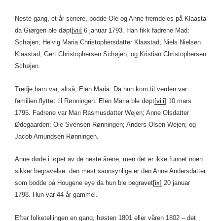
Neste gang, et år senere, bodde Ole og Anne fremdeles på Klaasta
da Giørgen ble døpt
[vii]
6 januar 1793. Han fikk fadrene Mad:
Schøjen; Helvig Maria Christophersdatter Klaastad; Niels Nielsen
Klaastad; Gert Christophersen Schøjen; og Kristian Christophersen
Schøjen.
Tredje barn var, altså, Elen Maria. Da hun kom til verden var
familien flyttet til Rønningen. Elen Maria ble døpt
[viii]
10 mars
1795. Fadrene var Mari Rasmusdatter Wejen; Anne Olsdatter
Ødegaarden; Ole Svensen Rønningen; Anders Olsen Wejen; og
Jacob Amundsen Rønningen.
Anne døde i løpet av de neste årene, men det er ikke funnet noen
sikker begravelse: den mest sannsynlige er den Anne Andersdatter
som bodde på Hougene eye da hun ble begravet
[ix]
20 januar
1798. Hun var 44 år gammel.
Efter folketellingen en gang, høsten 1801 eller våren 1802 – det