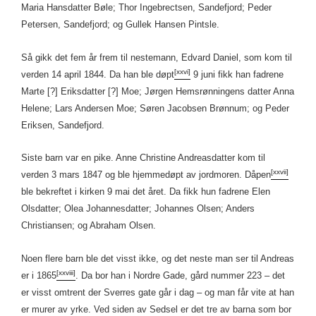
Maria Hansdatter Bøle; Thor Ingebrectsen, Sandefjord; Peder
Petersen, Sandefjord; og Gullek Hansen Pintsle.
Så gikk det fem år frem til nestemann, Edvard Daniel, som kom til
[xxvi]
verden 14 april 1844. Da han ble døpt
9 juni fikk han fadrene
Marte [?] Eriksdatter [?] Moe; Jørgen Hemsrønningens datter Anna
Helene; Lars Andersen Moe; Søren Jacobsen Brønnum; og Peder
Eriksen, Sandefjord.
Siste barn var en pike. Anne Christine Andreasdatter kom til
[xxvii]
verden 3 mars 1847 og ble hjemmedøpt av jordmoren. Dåpen
ble bekreftet i kirken 9 mai det året. Da fikk hun fadrene Elen
Olsdatter; Olea Johannesdatter; Johannes Olsen; Anders
Christiansen; og Abraham Olsen.
Noen flere barn ble det visst ikke, og det neste man ser til Andreas
[xxviii]
er i 1865
. Da bor han i Nordre Gade, gård nummer 223 – det
er visst omtrent der Sverres gate går i dag – og man får vite at han
er murer av yrke. Ved siden av Sedsel er det tre av barna som bor