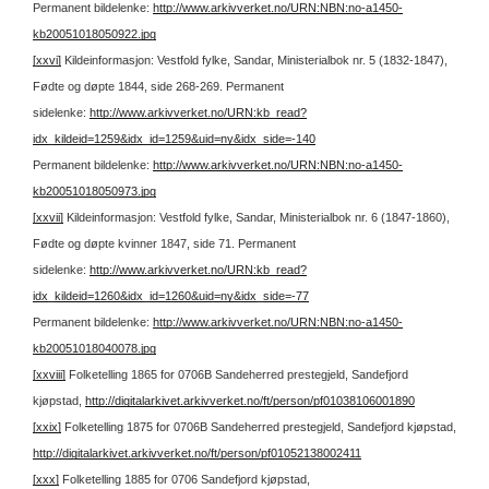
Permanent bildelenke:
http://www.arkivverket.no/URN:NBN:no-a1450-
kb20051018050922.jpg
[xxvi]
Kildeinformasjon: Vestfold fylke, Sandar, Ministerialbok nr. 5 (1832-1847),
Fødte og døpte 1844, side 268-269.
Permanent
sidelenke:
http://www.arkivverket.no/URN:kb_read?
idx_kildeid=1259&idx_id=1259&uid=ny&idx_side=-140
Permanent bildelenke:
http://www.arkivverket.no/URN:NBN:no-a1450-
kb20051018050973.jpg
[xxvii]
Kildeinformasjon: Vestfold fylke, Sandar, Ministerialbok nr. 6 (1847-1860),
Fødte og døpte kvinner 1847, side 71.
Permanent
sidelenke:
http://www.arkivverket.no/URN:kb_read?
idx_kildeid=1260&idx_id=1260&uid=ny&idx_side=-77
Permanent bildelenke:
http://www.arkivverket.no/URN:NBN:no-a1450-
kb20051018040078.jpg
[xxviii]
Folketelling 1865 for 0706B Sandeherred prestegjeld, Sandefjord
kjøpstad,
http://digitalarkivet.arkivverket.no/ft/person/pf01038106001890
[xxix]
Folketelling 1875 for 0706B Sandeherred prestegjeld, Sandefjord kjøpstad,
http://digitalarkivet.arkivverket.no/ft/person/pf01052138002411
[xxx]
Folketelling 1885 for 0706 Sandefjord kjøpstad,