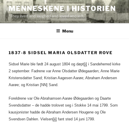
Skip
MENNESKENE I HISTORIEN
to
“They lived and laughed and loved and left.”
content
Menu
1837-8 SIDSEL MARIA OLSDATTER ROVE
Sidsel Marie ble født 24 august 1804 og døpt
[i]
i Sandeherred kirke
2 september. Fadrene var Anne Olsdatter Ødegaarden; Anne Marie
Kristensdatter Sand; Kristian Aagesen Aarøe; Abraham Andersen
Aarøe; og Kristian [NN] Sand.
Foreldrene var Ole Abrahamsen Aarøe Ødegaarden og Daarte
Svendsdatter – de hadde trolovet seg i Stokke 14 mai 1799. Som
kausjonister hadde de Abraham Andersen Hougene og Ole
Svendsen Dahlen. Vielsen
[ii]
fant sted 14 juni 1799.