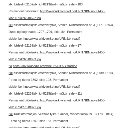
idx_kildeid=8213&idx_id=8213&uid=ny&idx_side=-103
Permanent bildelenke:
http://www.arkivverket.no/URN:NBN:no-a1450-
kb20070426610622.jpg
[ix]
Kildeinformasjon: Vestfold fylke, Stokke, Ministerialbok nr. 3 (1771-1803),
Døde og begravede 1797-1799, side 184.
Permanent
sidelenke:
http://www.arkivverket.no/URN:kb_read?
idx_kildeid=8213&idx_id=8213&uid=ny&idx_side=-174
Permanent bildelenke:
http://www.arkivverket.no/URN:NBN:no-a1450-
kb20070426610693.jpg
[x]
https://no.wikipedia.org/wiki/Fl%C3%B8ttardag
[xi]
Kildeinformasjon: Vestfold fylke, Sandar, Ministerialbok nr. 3 (1789-1814),
Fødte og døpte 1802, side 108.
Permanent
sidelenke:
http://www.arkivverket.no/URN:kb_read?
idx_kildeid=8225&idx_id=8225&uid=ny&idx_side=-111
Permanent bildelenke:
http://www.arkivverket.no/URN:NBN:no-a1450-
kb20070427610071.jpg
[xii]
Kildeinformasjon: Vestfold fylke, Sandar, Ministerialbok nr. 3 (1789-1814),
Fødte og døpte 1807, side 133.
Permanent
sidelenke:
http://www.arkivverket.no/URN:kb_read?