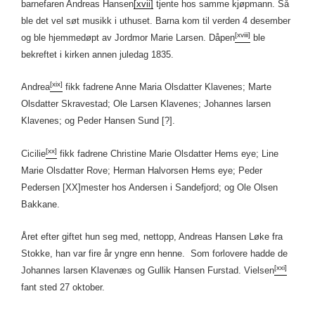
barnefaren Andreas Hansen
[xvii]
tjente hos samme kjøpmann. Så
ble det vel søt musikk i uthuset. Barna kom til verden 4 desember
[xviii]
og ble hjemmedøpt av Jordmor Marie Larsen. Dåpen
ble
bekreftet i kirken annen juledag 1835.
[xix]
Andrea
fikk fadrene Anne Maria Olsdatter Klavenes; Marte
Olsdatter Skravestad; Ole Larsen Klavenes; Johannes larsen
Klavenes; og Peder Hansen Sund [?].
[xx]
Cicilie
fikk fadrene Christine Marie Olsdatter Hems eye; Line
Marie Olsdatter Rove; Herman Halvorsen Hems eye; Peder
Pedersen [XX]mester hos Andersen i Sandefjord; og Ole Olsen
Bakkane.
Året efter giftet hun seg med, nettopp, Andreas Hansen Løke fra
Stokke, han var fire år yngre enn henne. Som forlovere hadde de
[xxi]
Johannes larsen Klavenæs og Gullik Hansen Furstad. Vielsen
fant sted 27 oktober.