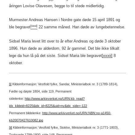
åringen Lovise Olavesen, begge to til stede midlertidig.
Murmester Andreas Hansen i Nordre gate døde 15 april 1891 og
[xxxi]
ble begravet
22 samme måned.
Han døde av lungebetennelse.
Sidsel Maria levet litt over to år efter Andreas og døde 3 oktober
1896. Hun døde av alderdom, 92 år gammel. Det ble ikke tilkalt
lege da hun lå på det siste. Sidsel Maria ble begravet
[xxxii]
8
oktober.
[i]
Kildeinformasjon: Vestfold fylke, Sandar, Ministerialbok nr. 3 (1789-1814),
Fødte og døpte 1804, side 119.
Permanent
sidelenke:
http://www.arkivverket.no/URN:kb_read?
idx_kildeid=8225&idx_id=8225&uid=ny&idx_side=-122
Permanent bildelenke:
http://www.arkivverket.no/URN:NBN:no-a1450-
kb20070427610082.jpg
[ii]
Kildeinformasjon: Vestfold fylke, Stokke, Ministerialbok nr. 3 (1771-1803),
Trolovede 1799-1800, side 148.
Permanent