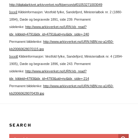
http://digitalarkivet.arkivverket.no/ft/person/pf01053271003049
[xxxi]
Kildeinformasjon: Vestfold fylke, Sandefjord, Ministerialbok nr. 2 (1880-
1894), Døde og begravede 1891, side 239.
Permanent
sidelenke:
http://www.arkivverket.no/URN:kb_read?
idx_kildeid=4791&idx_id=4791&uid=ny&idx_side=-240
Permanent bildelenke:
http://www.arkivverket.no/URN:NBN:no-a1450-
kb20060628070115.jpg
[xxxii]
Kildeinformasjon: Vestfold fylke, Sandefjord, Ministerialbok nr. 4 (1894-
1905), Døde og begravede 1896, side 243.
Permanent
sidelenke:
http://www.arkivverket.no/URN:kb_read?
idx_kildeid=4793&idx_id=4793&uid=ny&idx_side=-214
Permanent bildelenke:
http://www.arkivverket.no/URN:NBN:no-a1450-
kb20060628070439.jpg
SEARCH