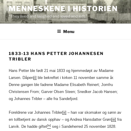
Skip
MENNESKENE I HISTORIEN
to
“They lived and laughed and loved and left.”
content
Menu
1833-13 HANS PETTER JOHANNESEN
TRIBLER
Hans Petter ble født 21 mai 1833 og hjemmedøpt av Madame
Larsen. Dåpen
[i]
ble bekreftet i kirken 11 november samme år.
Denne gangen ble fadrene Madame Elisabeth Reinert; Jomfru
Christensen From; Garver Olsen Steen; Snedker Jacob Hansen;
og Johannes Tribler – alle fra Sandefjord.
Foreldrene var Johannes Tribler
[ii]
– han var skomaker og sønn av
en tollbetjent av dansk opphav – og Andrea Hansdatter Grøn
[iii]
fra
[iv]
Larvik. De hadde giftet
seg i Sandeherred 25 november 1828.