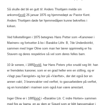
Så skulle det bli en gutt til: Anders Thorbjørn melde sin
ankomst
[xvii]
26 januar 1876 og hjemmedøpt av Pastor Kent.
Anders Thorbjørn døde før hjemmedåpen kunne bekreftes i
kirken.
Ved folketellingen i 1875 betegnes Hans Petter som «Kanoneer i
Marinen» og fortsetter å bo i Barakke Lithr. B, 7de Underdistrikt,
sammen med Inger Oline som man her lærer opprinnelig er fra
Stavern og deres respektive så vel som deres felles barn.
10 år senere, i 1885
[xviii]
, har Hans Peters yrke snudd seg litt: han
er fremdeles kanoner, som er en grad heller enn en stilling, og er
«Vagt paa Fængslet» og bor på «Værftet», der det også bor en
annen vakt; 3 brannvakter ved verftet; to gassarbeidere på verftet,
og en konstabel i marinen som også kan være arrestant.
Inger Oline er i 1885
[xix]
i «Barakke Litr. C indre Horten» sammen
med fire av barna, en av dem er Sigurd som er blitt bøssemaker i