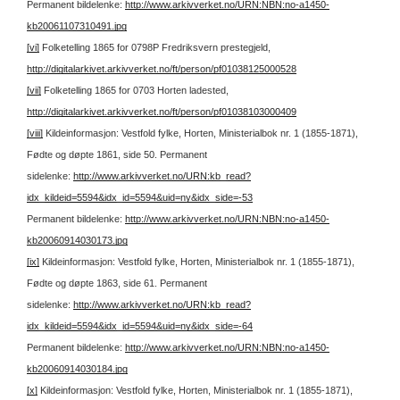
Permanent bildelenke:
http://www.arkivverket.no/URN:NBN:no-a1450-
kb20061107310491.jpg
[vi]
Folketelling 1865 for 0798P Fredriksvern prestegjeld,
http://digitalarkivet.arkivverket.no/ft/person/pf01038125000528
[vii]
Folketelling 1865 for 0703 Horten ladested,
http://digitalarkivet.arkivverket.no/ft/person/pf01038103000409
[viii]
Kildeinformasjon: Vestfold fylke, Horten, Ministerialbok nr. 1 (1855-1871),
Fødte og døpte 1861, side 50.
Permanent
sidelenke:
http://www.arkivverket.no/URN:kb_read?
idx_kildeid=5594&idx_id=5594&uid=ny&idx_side=-53
Permanent bildelenke:
http://www.arkivverket.no/URN:NBN:no-a1450-
kb20060914030173.jpg
[ix]
Kildeinformasjon: Vestfold fylke, Horten, Ministerialbok nr. 1 (1855-1871),
Fødte og døpte 1863, side 61.
Permanent
sidelenke:
http://www.arkivverket.no/URN:kb_read?
idx_kildeid=5594&idx_id=5594&uid=ny&idx_side=-64
Permanent bildelenke:
http://www.arkivverket.no/URN:NBN:no-a1450-
kb20060914030184.jpg
[x]
Kildeinformasjon: Vestfold fylke, Horten, Ministerialbok nr. 1 (1855-1871),