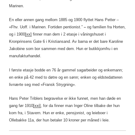
Marinen.
En eller annen gang mellom 1885 og 1900 flyttet Hans Petter –
«Fhv. Uoff. i Marinen. Fortiden pentionist.”
–
og familien fra Horten,
og i 1900
[xx]
finner man dem i 2 etasje i våningshuset i
Kronprinsens Gate 6 i Kristiansand. Av barna er det bare Karoline
Jakobine som bor sammen med dem. Hun er butikkjomfru i en
manufakturhandel.
I første etasje bodde en 76 år gammel sagarbeider og enkemann;
en enke på 42 med to døtre og en sønn; enken og eldstedatteren
livnærte seg med «Fransk Strygning».
Hans Peter Triblers begravelse er ikke funnet, men han døde en
gang før 1910
[xxi]
, for da finner man Inger Oline tilbake der hun
kom fra, i Stavern. Hun er enke, pensjonist, og leieboer i
Ollebakke 11a, der hun betaler 10 kroner per måned i leie.