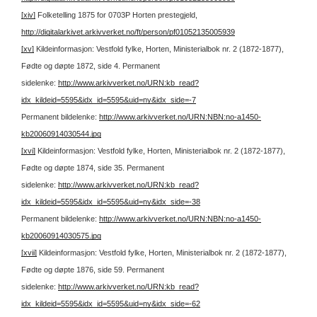
[xiv]
Folketelling 1875 for 0703P Horten prestegjeld,
http://digitalarkivet.arkivverket.no/ft/person/pf01052135005939
[xv]
Kildeinformasjon: Vestfold fylke, Horten, Ministerialbok nr. 2 (1872-1877),
Fødte og døpte 1872, side 4.
Permanent
sidelenke:
http://www.arkivverket.no/URN:kb_read?
idx_kildeid=5595&idx_id=5595&uid=ny&idx_side=-7
Permanent bildelenke:
http://www.arkivverket.no/URN:NBN:no-a1450-
kb20060914030544.jpg
[xvi]
Kildeinformasjon: Vestfold fylke, Horten, Ministerialbok nr. 2 (1872-1877),
Fødte og døpte 1874, side 35.
Permanent
sidelenke:
http://www.arkivverket.no/URN:kb_read?
idx_kildeid=5595&idx_id=5595&uid=ny&idx_side=-38
Permanent bildelenke:
http://www.arkivverket.no/URN:NBN:no-a1450-
kb20060914030575.jpg
[xvii]
Kildeinformasjon: Vestfold fylke, Horten, Ministerialbok nr. 2 (1872-1877),
Fødte og døpte 1876, side 59.
Permanent
sidelenke:
http://www.arkivverket.no/URN:kb_read?
idx_kildeid=5595&idx_id=5595&uid=ny&idx_side=-62