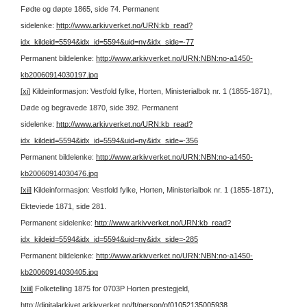
Fødte og døpte 1865, side 74.
Permanent
sidelenke:
http://www.arkivverket.no/URN:kb_read?
idx_kildeid=5594&idx_id=5594&uid=ny&idx_side=-77
Permanent bildelenke:
http://www.arkivverket.no/URN:NBN:no-a1450-
kb20060914030197.jpg
[xi]
Kildeinformasjon: Vestfold fylke, Horten, Ministerialbok nr. 1 (1855-1871),
Døde og begravede 1870, side 392.
Permanent
sidelenke:
http://www.arkivverket.no/URN:kb_read?
idx_kildeid=5594&idx_id=5594&uid=ny&idx_side=-356
Permanent bildelenke:
http://www.arkivverket.no/URN:NBN:no-a1450-
kb20060914030476.jpg
[xii]
Kildeinformasjon: Vestfold fylke, Horten, Ministerialbok nr. 1 (1855-1871),
Ekteviede 1871, side 281.
Permanent sidelenke:
http://www.arkivverket.no/URN:kb_read?
idx_kildeid=5594&idx_id=5594&uid=ny&idx_side=-285
Permanent bildelenke:
http://www.arkivverket.no/URN:NBN:no-a1450-
kb20060914030405.jpg
[xiii]
Folketelling 1875 for 0703P Horten prestegjeld,
http://digitalarkivet.arkivverket.no/ft/person/pf01052135005938