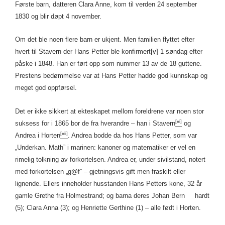
Første barn, datteren Clara Anne, kom til verden 24 september
1830 og blir døpt 4 november.
Om det ble noen flere barn er ukjent. Men familien flyttet efter
hvert til Stavern der Hans Petter ble konfirmert
[v]
1 søndag efter
påske i 1848. Han er ført opp som nummer 13 av de 18 guttene.
Prestens bedømmelse var at Hans Petter hadde god kunnskap og
meget god oppførsel.
Det er ikke sikkert at ekteskapet mellom foreldrene var noen stor
[vi]
suksess for i 1865 bor de fra hverandre – han i Stavern
og
[vii]
Andrea i Horten
. Andrea bodde da hos Hans Petter, som var
„Underkan. Math” i marinen: kanoner og matematiker er vel en
rimelig tolkning av forkortelsen. Andrea er, under sivilstand, notert
med forkortelsen „g@f” – gjetningsvis gift men fraskilt eller
lignende. Ellers inneholder husstanden Hans Petters kone, 32 år
gamle Grethe fra Holmestrand; og barna deres Johan Bern hardt
(5); Clara Anna (3); og Henriette Gerthine (1) – alle født i Horten.