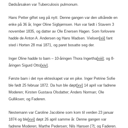
Dødsårsaken var Tuberculosis pulmonum.
Hans Petter giftet seg på nytt. Denne gangen var den utkårede en
enke på 36 år, Inger Oline Sigbjørnsen. Hun var født i Stavern 3
november 1835, og datter av Ole Enersen Hagen. Som forlovere
hadde de Anton A. Andersen og Hans Madsen. Vielsen
[xii]
fant
sted i Horten 28 mai 1871, og paret bosatte seg der.
Inger Oline hadde to barn – 10-åringen Thora Ingertha
[xiii]
; og 8-
åringen Sigurd Otto
[xiv]
.
Første barn i det nye ekteskapet var en pike. Inger Petrine Sofie
ble født 25 februar 1872. Da hun ble døpt
[xv]
14 april var fadrene
Moderen; Kirsten Gustava Olsdatter; Anders Norman; Ole
Gulliksen; og Faderen.
Nestemann var Caroline Jacobine som kom til verden 23 januar
1874 og ble
[xvi]
døpt 26 april samme år. Denne gangen var
fadrene Moderen; Marthe Pedersen; Nils Hansen [?]; og Faderen.