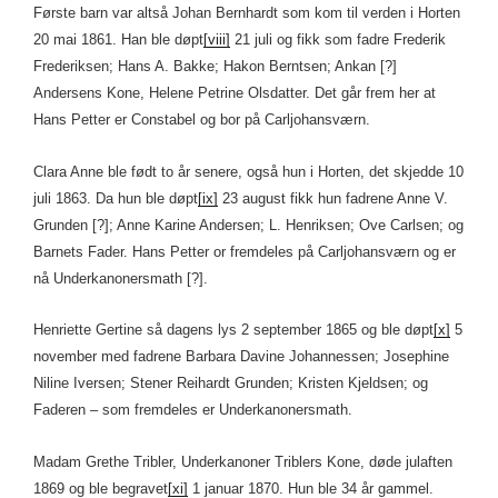
Første barn var altså Johan Bernhardt som kom til verden i Horten
20 mai 1861. Han ble døpt
[viii]
21 juli og fikk som fadre Frederik
Frederiksen; Hans A. Bakke; Hakon Berntsen; Ankan [?]
Andersens Kone, Helene Petrine Olsdatter. Det går frem her at
Hans Petter er Constabel og bor på Carljohansværn.
Clara Anne ble født to år senere, også hun i Horten, det skjedde 10
juli 1863. Da hun ble døpt
[ix]
23 august fikk hun fadrene Anne V.
Grunden [?]; Anne Karine Andersen; L. Henriksen; Ove Carlsen; og
Barnets Fader. Hans Petter or fremdeles på Carljohansværn og er
nå Underkanonersmath [?].
Henriette Gertine så dagens lys 2 september 1865 og ble døpt
[x]
5
november med fadrene Barbara Davine Johannessen; Josephine
Niline Iversen; Stener Reihardt Grunden; Kristen Kjeldsen; og
Faderen – som fremdeles er Underkanonersmath.
Madam Grethe Tribler, Underkanoner Triblers Kone, døde julaften
1869 og ble begravet
[xi]
1 januar 1870. Hun ble 34 år gammel.