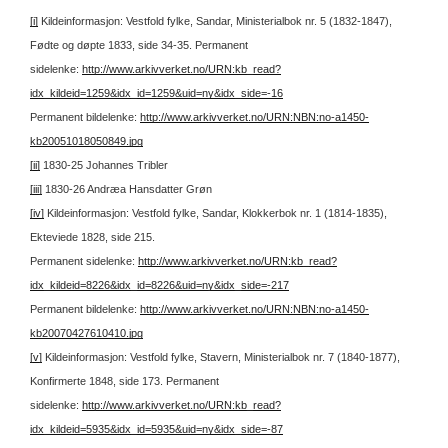
[i]
Kildeinformasjon: Vestfold fylke, Sandar, Ministerialbok nr. 5 (1832-1847),
Fødte og døpte 1833, side 34-35.
Permanent
sidelenke:
http://www.arkivverket.no/URN:kb_read?
idx_kildeid=1259&idx_id=1259&uid=ny&idx_side=-16
Permanent bildelenke:
http://www.arkivverket.no/URN:NBN:no-a1450-
kb20051018050849.jpg
[ii]
1830-25 Johannes Tribler
[iii]
1830-26 Andræa Hansdatter Grøn
[iv]
Kildeinformasjon: Vestfold fylke, Sandar, Klokkerbok nr. 1 (1814-1835),
Ekteviede 1828, side 215.
Permanent sidelenke:
http://www.arkivverket.no/URN:kb_read?
idx_kildeid=8226&idx_id=8226&uid=ny&idx_side=-217
Permanent bildelenke:
http://www.arkivverket.no/URN:NBN:no-a1450-
kb20070427610410.jpg
[v]
Kildeinformasjon: Vestfold fylke, Stavern, Ministerialbok nr. 7 (1840-1877),
Konfirmerte 1848, side 173.
Permanent
sidelenke:
http://www.arkivverket.no/URN:kb_read?
idx_kildeid=5935&idx_id=5935&uid=ny&idx_side=-87