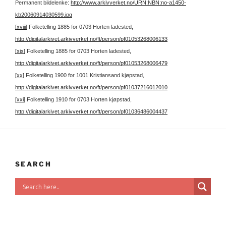
Permanent bildelenke:
http://www.arkivverket.no/URN:NBN:no-a1450-
kb20060914030599.jpg
[xviii]
Folketelling 1885 for 0703 Horten ladested,
http://digitalarkivet.arkivverket.no/ft/person/pf01053268006133
[xix]
Folketelling 1885 for 0703 Horten ladested,
http://digitalarkivet.arkivverket.no/ft/person/pf01053268006479
[xx]
Folketelling 1900 for 1001 Kristiansand kjøpstad,
http://digitalarkivet.arkivverket.no/ft/person/pf01037216012010
[xxi]
Folketelling 1910 for 0703 Horten kjøpstad,
http://digitalarkivet.arkivverket.no/ft/person/pf01036486004437
SEARCH