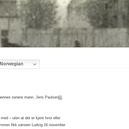
Norwegian
n hennes senere mann, Jens Paulsen
[i]
,
med – uten at det er kjent hvor eller
 sammen fikk sønnen Ludvig 16 november