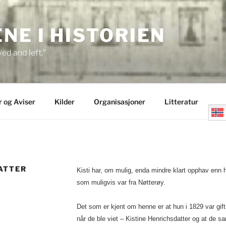
E I HISTORIEN
ed and left.”
r og Aviser
Kilder
Organisasjoner
Litteratur
DATTER
Kisti har, om mulig, enda mindre klart opphav en
som muligvis var fra Nøtterøy.
Det som er kjent om henne er at hun i 1829 var gift 
når de ble viet – Kistine Henrichsdatter og at de