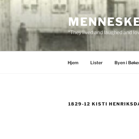
Skip
to
MENNESKEN
content
“They lived and laughed and lov
Hjem
Lister
Byen i Bøke
1829-12 KISTI HENRIKS