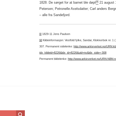
[ii]
1828. De sørget for at barnet ble døpt
21 august 1
Petersen; Petronelle Axelsdatter; Carl anders Berg
– alle fra Sandefjord.
[i]
1829-11 Jens Paulsen
[ii]
Kildeinformasjon: Vestfold fylke, Sandar, Klokkerbok nr. 1
307.
Permanent sidelenke:
http://www.arkivverket.no/URN:k
idx_kildeid=8226&idx_id=8226&uid=ny&idx_side=-308
Permanent bildelenke:
http://www.arkivverket.no/URN:NBN: