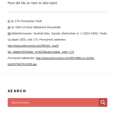
Hvor det ble av ham er ikke kjent.
[i]
Se 176 Christopher Hvidt
[ii]
Se 1804-12 Anne Wilhelmine Rosenkilde
[iii]
Kildeinformasjon: Vestfold fylke, Sandar, Klokkerbok nr. 1 (1814-1835), Fødte
og døpte 1825, side 170.
Permanent sidelenke:
http://www.arkivverket.no/URN:kb_read?
idx_kildeid=8226&idx_id=8226&uid=ny&idx_side=-172
Permanent bildelenke:
http://www.arkivverket.no/URN:NBN:no-a1450-
kb20070427610365.jpg
SEARCH