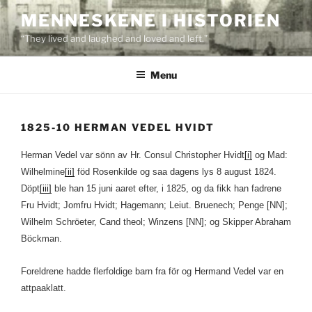
Skip
MENNESKENE I HISTORIEN
to
“They lived and laughed and loved and left.”
content
Menu
1825-10 HERMAN VEDEL HVIDT
Herman Vedel var sönn av Hr. Consul Christopher Hvidt
[i]
og Mad:
Wilhelmine
[ii]
föd Rosenkilde og saa dagens lys 8 august 1824.
Döpt
[iii]
ble han 15 juni aaret efter, i 1825, og da fikk han fadrene
Fru Hvidt; Jomfru Hvidt; Hagemann; Leiut. Bruenech; Penge [NN];
Wilhelm Schröeter, Cand theol; Winzens [NN]; og Skipper Abraham
Böckman.
Foreldrene hadde flerfoldige barn fra för og Hermand Vedel var en
attpaaklatt.