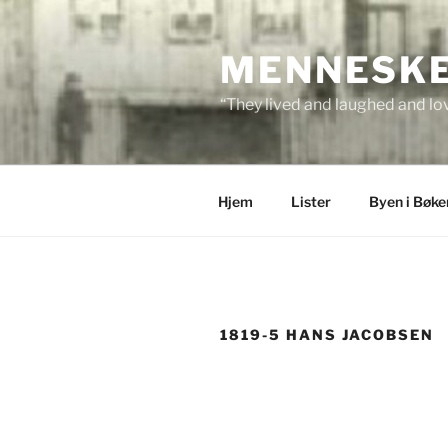
Skip
to
MENNESKEN
content
“They lived and laughed and lov
Hjem
Lister
Byen i Bøke
1819-5 HANS JACOBSEN