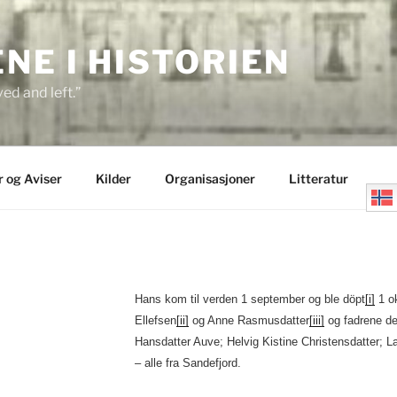
E I HISTORIEN
ed and left.”
r og Aviser
Kilder
Organisasjoner
Litteratur
Hans kom til verden 1 september og ble döpt
[i]
1 ok
Ellefsen
[ii]
og Anne Rasmusdatter
[iii]
og fadrene de 
Hansdatter Auve; Helvig Kistine Christensdatter; 
– alle fra Sandefjord.