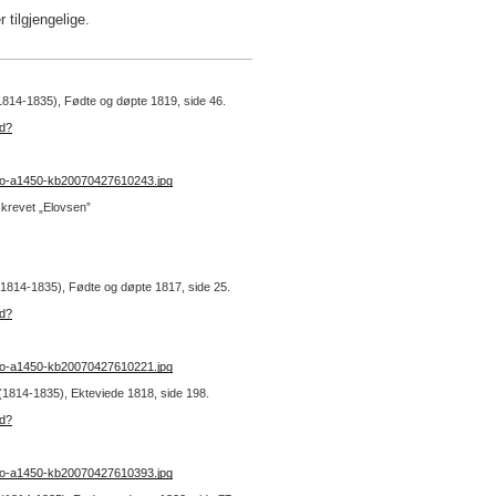
tilgjengelige.
(1814-1835), Fødte og døpte 1819, side 46.
ad?
no-a1450-kb20070427610243.jpg
krevet „Elovsen”
 (1814-1835), Fødte og døpte 1817, side 25.
ad?
no-a1450-kb20070427610221.jpg
 (1814-1835), Ekteviede 1818, side 198.
ad?
no-a1450-kb20070427610393.jpg