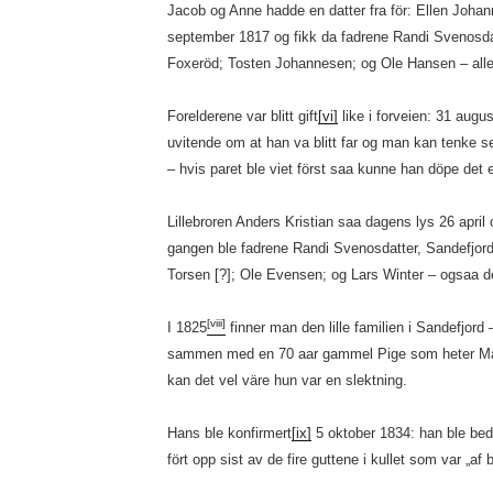
Jacob og Anne hadde en datter fra för: Ellen Johan
september 1817 og fikk da fadrene Randi Svenosda
Foxeröd; Tosten Johannesen; og Ole Hansen – alle 
Forelderene var blitt gift
[vi]
like i forveien: 31 augu
uvitende om at han va blitt far og man kan tenke s
– hvis paret ble viet först saa kunne han döpe det 
Lillebroren Anders Kristian saa dagens lys 26 april 
gangen ble fadrene Randi Svenosdatter, Sandefjord
Torsen [?]; Ole Evensen; og Lars Winter – ogsaa de 
[viii]
I 1825
finner man den lille familien i Sandefjord
sammen med en 70 aar gammel Pige som heter Mart
kan det vel väre hun var en slektning.
Hans ble konfirmert
[ix]
5 oktober 1834: han ble be
fört opp sist av de fire guttene i kullet som var „a