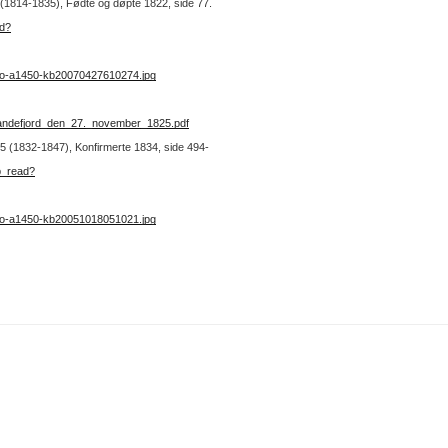
1 (1814-1835), Fødte og døpte 1822, side 77.
ad?
no-a1450-kb20070427610274.jpg
_Sandefjord_den_27._november_1825.pdf
. 5 (1832-1847), Konfirmerte 1834, side 494-
b_read?
no-a1450-kb20051018051021.jpg