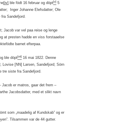
[v]
ne
[iv]
ble födt 16 februar og döpt
5
tter; Inger Johanne Elefsdatter; Ole
fra Sandefjord.
st; Jacob var vel paa reise og lenge
eg at presten hadde en viss forstaaelse
ektefödte barnet efterpaa.
[vii]
og ble döpt
16 mai 1822. Denne
; Lovise [NN] Larsen, Sandefjord; Sörn
tre siste fra Sandefjord.
 – Jacob er matros, gaar det frem –
he Jacobsdatter, med et slikt navn
dömt som „maadelig af Kundskab” og er
f byen”. Tilsammen var de 44 gutter.