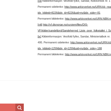
[vii]
Kildeinformasjon: Vestfold fylke, Sandar, Klokkerbok nr. 
Permanent sidelenke:
http://www.arkivverket.no/URN:kb_re
idx_kildeid=8226&idx_id=8226&uid=ny&idx_side=-81
Permanent bildelenke:
http://www.arkivverket.no/URN:NBN:
[viii]
http://vf.disnorge.no/system/files/DIS-
VF/kilder/sandefjord/Sandeherred_Liste_over_folketallet_i
[ix]
Kildeinformasjon: Vestfold fylke, Sandar, Ministerialbok nr
495.
Permanent sidelenke:
http://www.arkivverket.no/URN:k
idx_kildeid=1259&idx_id=1259&uid=ny&idx_side=-188
Permanent bildelenke:
http://www.arkivverket.no/URN:NBN: