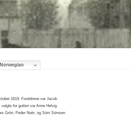
Norwegian
tober 1819. Foreldrene var Jacob
valgte for gutten var Anne Helvig
Lars Grön; Peder Noër; og Sörn Sörnsen