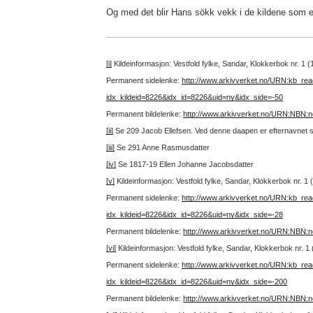
Og med det blir Hans sökk vekk i de kildene som er 
[i]
Kildeinformasjon: Vestfold fylke, Sandar, Klokkerbok nr. 1 
Permanent sidelenke:
http://www.arkivverket.no/URN:kb_re
idx_kildeid=8226&idx_id=8226&uid=ny&idx_side=-50
Permanent bildelenke:
http://www.arkivverket.no/URN:NBN:
[ii]
Se 209 Jacob Ellefsen. Ved denne daapen er efternavnet s
[iii]
Se 291 Anne Rasmusdatter
[iv]
Se 1817-19 Ellen Johanne Jacobsdatter
[v]
Kildeinformasjon: Vestfold fylke, Sandar, Klokkerbok nr. 1
Permanent sidelenke:
http://www.arkivverket.no/URN:kb_re
idx_kildeid=8226&idx_id=8226&uid=ny&idx_side=-28
Permanent bildelenke:
http://www.arkivverket.no/URN:NBN:
[vi]
Kildeinformasjon: Vestfold fylke, Sandar, Klokkerbok nr. 1
Permanent sidelenke:
http://www.arkivverket.no/URN:kb_re
idx_kildeid=8226&idx_id=8226&uid=ny&idx_side=-200
Permanent bildelenke:
http://www.arkivverket.no/URN:NBN: