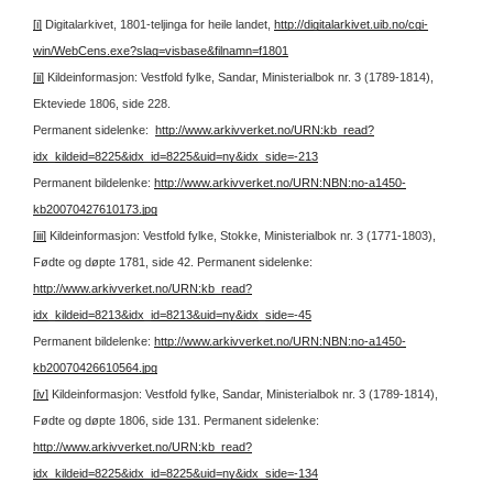
[i]
Digitalarkivet, 1801-teljinga for heile landet,
http://digitalarkivet.uib.no/cgi-
win/WebCens.exe?slag=visbase&filnamn=f1801
[ii]
Kildeinformasjon: Vestfold fylke, Sandar, Ministerialbok nr. 3 (1789-1814),
Ekteviede 1806, side 228.
Permanent sidelenke:
http://www.arkivverket.no/URN:kb_read?
idx_kildeid=8225&idx_id=8225&uid=ny&idx_side=-213
Permanent bildelenke:
http://www.arkivverket.no/URN:NBN:no-a1450-
kb20070427610173.jpg
[iii]
Kildeinformasjon: Vestfold fylke, Stokke, Ministerialbok nr. 3 (1771-1803),
Fødte og døpte 1781, side 42.
Permanent sidelenke:
http://www.arkivverket.no/URN:kb_read?
idx_kildeid=8213&idx_id=8213&uid=ny&idx_side=-45
Permanent bildelenke:
http://www.arkivverket.no/URN:NBN:no-a1450-
kb20070426610564.jpg
[iv]
Kildeinformasjon: Vestfold fylke, Sandar, Ministerialbok nr. 3 (1789-1814),
Fødte og døpte 1806, side 131.
Permanent sidelenke:
http://www.arkivverket.no/URN:kb_read?
idx_kildeid=8225&idx_id=8225&uid=ny&idx_side=-134