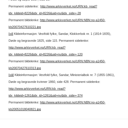
Permanent sidelenke:
http://www.arkivverket.no/URN:kb_read?
idx_kildeid=8226&idx_id=8226&uid=ny&idx_side=-28
Permanent bildelenke:
http://www.arkivverket.no/URN:NBN:no-a1450-
kb20070427610221.jpg
[xii]
Kildeinformasjon: Vestfold fylke, Sandar, Klokkerbok nr. 1 (1814-1835),
Døde og begravede 1825, side 115.
Permanent sidelenke:
http://www.arkivverket.no/URN:kb_read?
idx_kildeid=8226&idx_id=8226&uid=ny&idx_side=-120
Permanent bildelenke:
http://www.arkivverket.no/URN:NBN:no-a1450-
kb20070427610313.jpg
[xiii]
Kildeinformasjon: Vestfold fylke, Sandar, Ministerialbok nr. 7 (1855-1861),
Døde og begravede kvinner 1860, side 428.
Permanent sidelenke:
http://www.arkivverket.no/URN:kb_read?
idx_kildeid=1261&idx_id=1261&uid=ny&idx_side=-374
Permanent bildelenke:
http://www.arkivverket.no/URN:NBN:no-a1450-
kb20051018040821.jpg