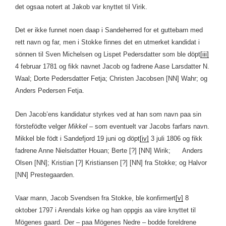
det ogsaa notert at Jakob var knyttet til Virik.
Det er ikke funnet noen daap i Sandeherred for et guttebarn med
rett navn og far, men i Stokke finnes det en utmerket kandidat i
sönnen til Sven Michelsen og Lispet Pedersdatter som ble döpt
[iii]
4 februar 1781 og fikk navnet Jacob og fadrene Aase Larsdatter N.
Waal; Dorte Pedersdatter Fetja; Christen Jacobsen [NN] Wahr; og
Anders Pedersen Fetja.
Den Jacob’ens kandidatur styrkes ved at han som navn paa sin
förstefödte velger
Mikkel
– som eventuelt var Jacobs farfars navn.
Mikkel ble födt i Sandefjord 19 juni og döpt
[iv]
3 juli 1806 og fikk
fadrene Anne Nielsdatter Houan; Berte [?] [NN] Wirik; Anders
Olsen [NN]; Kristian [?] Kristiansen [?] [NN] fra Stokke; og Halvor
[NN] Prestegaarden.
Vaar mann, Jacob Svendsen fra Stokke, ble konfirmert
[v]
8
oktober 1797 i Arendals kirke og han oppgis aa väre knyttet til
Mögenes gaard. Der – paa Mögenes Nedre – bodde foreldrene