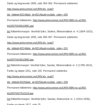
Døde og begravede 1809, side 364-365.
Permanent sidelenke:
http://www.arkivverket.no/URN:kb_read?
idx_kildeid=8214&idx_id=8214&uid=ny&idx_side=-150
Permanent bildelenke:
http://www.arkivverket.no/URN:NBN:no-a1450-
kb20070426610881.jpg
[ix]
Kildeinformasjon: Vestfold fylke, Stokke, Ministerialbok nr. 4 (1804-1815),
Døde og begravede 1809, side 366-367.
Permanent sidelenke:
http://www.arkivverket.no/URN:kb_read?
idx_kildeid=8214&idx_id=8214&uid=ny&idx_side=-151
Permanent bildelenke:
http://www.arkivverket.no/URN:NBN:no-a1450-
kb20070426610882.jpg
[x]
Kildeinformasjon: Vestfold fylke, Sandar, Ministerialbok nr. 3 (1789-1814),
Fødte og døpte 1811, side 155.
Permanent sidelenke:
http://www.arkivverket.no/URN:kb_read?
idx_kildeid=8225&idx_id=8225&uid=ny&idx_side=-159
Permanent bildelenke:
http://www.arkivverket.no/URN:NBN:no-a1450-
kb20070427610119.jpg
[xi]
Kildeinformasjon: Vestfold fylke, Sandar, Klokkerbok nr. 1 (1814-1835),
Fødte og døpte 1817, side 25.