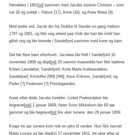
fremdeles i 1801
[vi]
sammen med Jacobs sösken Christen – som
var 26 og soldat – Halvor (17), Anne (16), og Anne Maria (9).
Med andre ord: Jacob dro fra Stokke til Sandar en gang mellom
1797 og 1801, og fikk seg arbeid paa Virik der han ble inntil han
giftet seg og ble boende i Sandefjord sammen med kone og barn.
Det ble flere barn efterhvert. Jacobea ble födt i Sandefjord 16
november 1808 og döpt
[vii]
20 samme maanedda hun fikk fadrene
Kisten Larsdatter, Sandefjord; Anne Marie Andreasdatter,
Sandefjord; Kristoffer [NN] [NN]; Anun Eriksen, Sandefjord; og
Peder [?] Pedersen [?] Prestegaarden.
Aaret efter döde Jacobs foreldre. Lisbet Pedersdatter ble
begravet
[viii]
1 januar 1809, faren Sven Mikkelsen ble 60 aar
gammel og ble begravet
[ix]
fire uker senere, den 29 januar 1809.
Knapt tre aar senere kom nok en pike til verden. Hun fikk navnet
Marte Lovise og ble döpt
[x]
17 november 1811, tre uker efter at