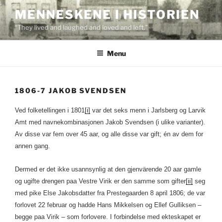
Skip
MENNESKENE I HISTORIEN
to
“They lived and laughed and loved and left.”
content
Menu
1806-7 JAKOB SVENDSEN
Ved folketellingen i 1801
[i]
var det seks menn i Jarlsberg og Larvik
Amt med navnekombinasjonen Jakob Svendsen (i ulike varianter).
Av disse var fem over 45 aar, og alle disse var gift; én av dem for
annen gang.
Dermed er det ikke usannsynlig at den gjenvärende 20 aar gamle
og ugifte drengen paa Vestre Virik er den samme som gifter
[ii]
seg
med pike Else Jakobsdatter fra Prestegaarden 8 april 1806; de var
forlovet 22 februar og hadde Hans Mikkelsen og Ellef Gulliksen –
begge paa Virik – som forlovere. I forbindelse med ekteskapet er