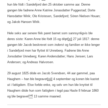
hun ble födt i Sandefjord den 25 oktober samme aar. Denne
gangen ble fadrene Anne Katrine Jonasdatter Puggestad; Dorte
Hansdatter Wirik; Ole Kristesen, Sandefjord; Sören Nielsen Houan;
og Jakob Hansen Wirik.
Hele seks aar senere fikk paret barnet som sannsynligvis ble
deres siste: Karen Anne ble födt 15 og döpt
[xi]
27 juli 1817: denne
gangen blir Jacob beskrevet som
inderst
og familien er ikke lenger
i Sandefjord men har flyttet til Unneberg. Fadrene ble Anne
Jonsdatter Unneberg; Karen Andersdatter; Hans Jensen; Lars
Andersen; og Andreas Halvorsen.
29 august 1825 döde en Jacob Svendsen, 44 aar gammel, paa
Haughem – han ble begravet
[xii]
4 september og konen ble kastet
ut i fattigdom. Else forble enke, og selv om hun ble knyttet til
Haughem döde hun som fattiglem i legd paa Hasle 8 februar 1860
[xiii]
og ble begravet
13 samme maaned.