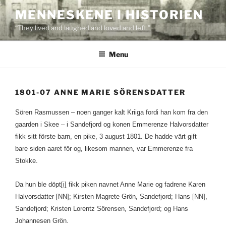
Skip
MENNESKENE I HISTORIEN
to
“They lived and laughed and loved and left.”
content
Menu
1801-07 ANNE MARIE SÖRENSDATTER
Sören Rasmussen – noen ganger kalt Kriiga fordi han kom fra den
gaarden i Skee – i Sandefjord og konen Emmerenze Halvorsdatter
fikk sitt förste barn, en pike, 3 august 1801. De hadde värt gift
bare siden aaret för og, likesom mannen, var Emmerenze fra
Stokke.
Da hun ble döpt
[i]
fikk piken navnet Anne Marie og fadrene Karen
Halvorsdatter [NN]; Kirsten Magrete Grön, Sandefjord; Hans [NN],
Sandefjord; Kristen Lorentz Sörensen, Sandefjord; og Hans
Johannesen Grön.