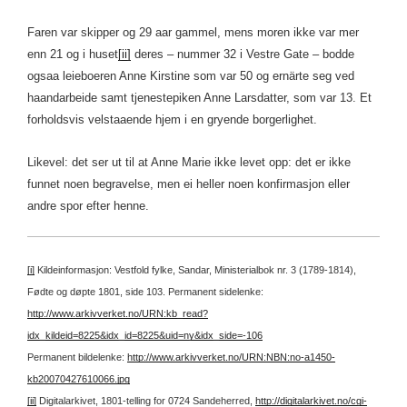
Faren var skipper og 29 aar gammel, mens moren ikke var mer
enn 21 og i huset
[ii]
deres – nummer 32 i Vestre Gate – bodde
ogsaa leieboeren Anne Kirstine som var 50 og ernärte seg ved
haandarbeide samt tjenestepiken Anne Larsdatter, som var 13. Et
forholdsvis velstaaende hjem i en gryende borgerlighet.
Likevel: det ser ut til at Anne Marie ikke levet opp: det er ikke
funnet noen begravelse, men ei heller noen konfirmasjon eller
andre spor efter henne.
[i]
Kildeinformasjon: Vestfold fylke, Sandar, Ministerialbok nr. 3 (1789-1814),
Fødte og døpte 1801, side 103.
Permanent sidelenke:
http://www.arkivverket.no/URN:kb_read?
idx_kildeid=8225&idx_id=8225&uid=ny&idx_side=-106
Permanent bildelenke:
http://www.arkivverket.no/URN:NBN:no-a1450-
kb20070427610066.jpg
[ii]
Digitalarkivet, 1801-telling for 0724 Sandeherred,
http://digitalarkivet.no/cgi-