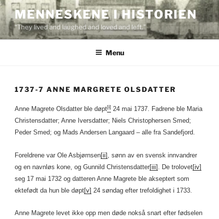
Skip
MENNESKENE I HISTORIEN
to
“They lived and laughed and loved and left.”
content
Menu
1737-7 ANNE MARGRETE OLSDATTER
[i]
Anne Magrete Olsdatter ble døpt
24 mai 1737. Fadrene ble Maria
Christensdatter; Anne Iversdatter; Niels Christophersen Smed;
Peder Smed; og Mads Andersen Langaard – alle fra Sandefjord.
Foreldrene var Ole Asbjørnsen
[ii]
, sønn av en svensk innvandrer
og en navnløs kone, og Gunnild Christensdatter
[iii]
. De trolovet
[iv]
seg 17 mai 1732 og datteren Anne Magrete ble akseptert som
ektefødt da hun ble døpt
[v]
24 søndag efter trefoldighet i 1733.
Anne Magrete levet ikke opp men døde nokså snart efter fødselen