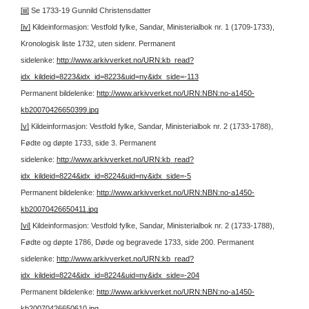
[iii]
Se 1733-19 Gunnild Christensdatter
[iv]
Kildeinformasjon: Vestfold fylke, Sandar, Ministerialbok nr. 1 (1709-1733),
Kronologisk liste 1732, uten sidenr.
Permanent
sidelenke:
http://www.arkivverket.no/URN:kb_read?
idx_kildeid=8223&idx_id=8223&uid=ny&idx_side=-113
Permanent bildelenke:
http://www.arkivverket.no/URN:NBN:no-a1450-
kb20070426650399.jpg
[v]
Kildeinformasjon: Vestfold fylke, Sandar, Ministerialbok nr. 2 (1733-1788),
Fødte og døpte 1733, side 3.
Permanent
sidelenke:
http://www.arkivverket.no/URN:kb_read?
idx_kildeid=8224&idx_id=8224&uid=ny&idx_side=-5
Permanent bildelenke:
http://www.arkivverket.no/URN:NBN:no-a1450-
kb20070426650411.jpg
[vi]
Kildeinformasjon: Vestfold fylke, Sandar, Ministerialbok nr. 2 (1733-1788),
Fødte og døpte 1786, Døde og begravede 1733, side 200.
Permanent
sidelenke:
http://www.arkivverket.no/URN:kb_read?
idx_kildeid=8224&idx_id=8224&uid=ny&idx_side=-204
Permanent bildelenke:
http://www.arkivverket.no/URN:NBN:no-a1450-
kb20070426650610.jpg