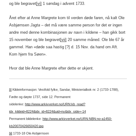
og ble begravet
[vi]
1 søndag i advent 1733.
Året efter at Anne Margrete kom til verden døde faren, nå kalt Ole
Asbjørnsen
Jagta
– det må være samme person for det er ingen
andre med denne kombinasjonen av navn i kildene – han gikk bort
15 november og ble begravet
[vii]
20 samme måned. Ole ble 67 år
gammel. Han «døde saa hastig [?] d. 15 Nov. da hand om Aft.
Kom hjem fra Søen».
Hvor dat ble Anne Margrete efter dette er ukjent.
[i]
Kildeinformasjon: Vestfold fylke, Sandar, Ministerialbok nr. 2 (1733-1788),
Fødte og døpte 1737, side 12.
Permanent
sidelenke:
http://www.arkivverket.no/URN:kb_read?
idx_kildeid=8224&idx_id=8224&uid=ny&idx_side=-14
Permanent bildelenke:
http://www.arkivverket.no/URN:NBN:no-a1450-
kb20070426650420.jpg
[ii]
1733-18 Ole Asbjørnsen